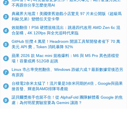
2
不再跟你分享怎麼使用AI
典藏界大地震！美國懷舊遊戲小店驚見 97 片未公開版《超級瑪
3
利歐兄弟》變體任天堂卡帶
效能翻倍！PS6 硬體規格流出：跳過四代改用 AMD Zen 6c 混
4
合架構，4K 120fps 與全光追時代來臨
GitHub 狂攬 4 萬星！Headroom 開源工具幫開發者省下 70 萬
5
美元 API 費，Token 消耗暴降 92%
蘋果 2026 款 Mac mini 規格爆料：M6 與 M5 Pro 異色搭檔登
6
場！容量或將 512GB 起跳
Linux 市占率突然翻倍、Windows 跌破六成？最新數據背後恐另
7
有原因
台積電2奈米太猛了！流片量是3奈米同期的4倍，Google與蘋果
8
搶首發、輝達與AMD排隊等產能
諾貝爾獎推手也留不住！從 AlphaFold 團隊解體看 Google 的焦
9
慮：為何明星實驗室要為 Gemini 讓路？
ASUS Pad 開賣！12.2 吋雙層 OLED、售價 19,900 元，指定電
10
信資費最低 0 元入手