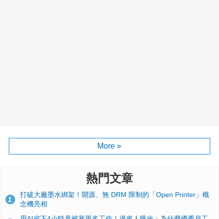
More »
熱門文章
打破大廠墨水綁架！開源、無 DRM 限制的「Open Printer」概
1
念機亮相
用AI省下4小時竟被塞更多工作！過來人曝光：為什麼優秀員工