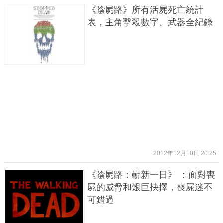
《陰屍路》所有活屍死亡統計
表，主角擊殺數字、武器全紀錄
2012年12月10日 20:25
《陰屍路：嶄新一日》 ：面對喪
屍的威脅和艱巨抉擇，喪屍迷不
可錯過