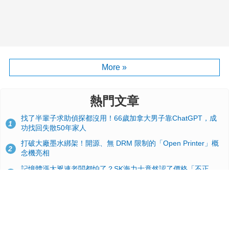
More »
熱門文章
找了半輩子求助偵探都沒用！66歲加拿大男子靠ChatGPT，成
1
功找回失散50年家人
打破大廠墨水綁架！開源、無 DRM 限制的「Open Printer」概
2
念機亮相
記憶體漲太兇連老闆都怕了？SK海力士竟然認了價格「不正
3
常」：再漲下去不是好事
台積電2奈米太猛了！流片量是3奈米同期的4倍，Google與蘋果
4
搶首發、輝達與AMD排隊等產能
GitHub 狂攬 4 萬星！Headroom 開源工具幫開發者省下 70 萬
5
美元 API 費，Token 消耗暴降 92%