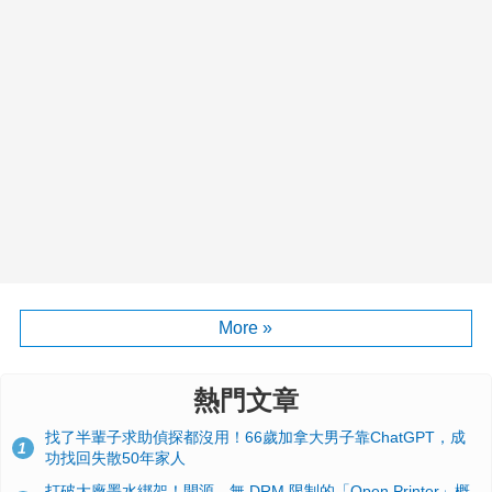
More »
熱門文章
找了半輩子求助偵探都沒用！66歲加拿大男子靠ChatGPT，成
1
功找回失散50年家人
打破大廠墨水綁架！開源、無 DRM 限制的「Open Printer」概