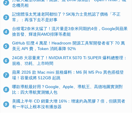
2
念機亮相
記憶體漲太兇連老闆都怕了？SK海力士竟然認了價格「不正
3
常」：再漲下去不是好事
台積電2奈米太猛了！流片量是3奈米同期的4倍，Google與蘋果
4
搶首發、輝達與AMD排隊等產能
GitHub 狂攬 4 萬星！Headroom 開源工具幫開發者省下 70 萬
5
美元 API 費，Token 消耗暴降 92%
24GB 大容量來了！NVIDIA RTX 5070 Ti SUPER 爆料總整理：
6
規格、功耗、上市時間
蘋果 2026 款 Mac mini 規格爆料：M6 與 M5 Pro 異色搭檔登
7
場！容量或將 512GB 起跳
哪款導航最好用？Google、Apple、導航王、高德地圖實測對
8
比：四大導航實測懶人包
美國上半年 CD 銷量大增 16%：增速約為黑膠 7 倍，但購買者
9
有一半以上根本沒有播放器
諾貝爾獎推手也留不住！從 AlphaFold 團隊解體看 Google 的焦
10
慮：為何明星實驗室要為 Gemini 讓路？