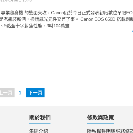
012年6月08日 15:48
專業隨身機 的雙面夾攻，Canon仍於今日正式發表初階數位單眼EOS
是老瓶裝新酒，換塊感光元件交差了事。 Canon EOS 650D 搭載創新 Hy
9點全十字對焦性能、3吋104萬畫...
上一頁
1
下一頁
關於我們
條款與政策
集團介紹
隱私權聲明與服務條