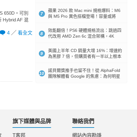
Token 消耗暴降 92%
蘋果 2026 款 Mac mini 規格爆料：M6
 650D。可別
7
與 M5 Pro 異色搭檔登場！容量或將
brid AF 混
512GB 起跳
效能翻倍！PS6 硬體規格流出：跳過四
4
看全文
8
代改用 AMD Zen 6c 混合架構，4K
120fps 與全光追時代來臨
美國上半年 CD 銷量大增 16%：增速約
9
為黑膠 7 倍，但購買者有一半以上根本
沒有播放器
諾貝爾獎推手也留不住！從 AlphaFold
10
團隊解體看 Google 的焦慮：為何明星
實驗室要為 Gemini 讓路？
旗下媒體與品牌
聯絡我們
款
T客邦
網站內容勘誤