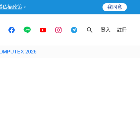
隱私權政策
。
我同意
登入
註冊
OMPUTEX 2026