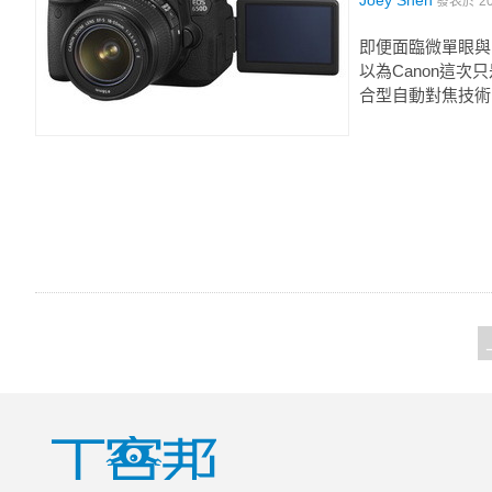
Joey Shen
發表於
2
即便面臨微單眼與 
以為Canon這次只
合型自動對焦技術、