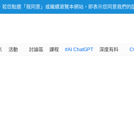
，若您點選「我同意」或繼續瀏覽本網站，即表示您同意我們的
片
活動
討論區
課程
#AI ChatGPT
深度有料
C