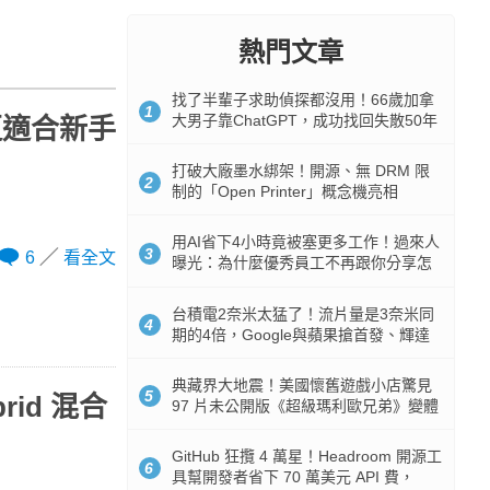
熱門文章
找了半輩子求助偵探都沒用！66歲加拿
1
大男子靠ChatGPT，成功找回失散50年
法更適合新手
家人
打破大廠墨水綁架！開源、無 DRM 限
2
制的「Open Printer」概念機亮相
用AI省下4小時竟被塞更多工作！過來人
3
6
看全文
曝光：為什麼優秀員工不再跟你分享怎
麼使用AI
台積電2奈米太猛了！流片量是3奈米同
4
期的4倍，Google與蘋果搶首發、輝達
與AMD排隊等產能
典藏界大地震！美國懷舊遊戲小店驚見
5
rid 混合
97 片未公開版《超級瑪利歐兄弟》變體
任天堂卡帶
GitHub 狂攬 4 萬星！Headroom 開源工
6
具幫開發者省下 70 萬美元 API 費，