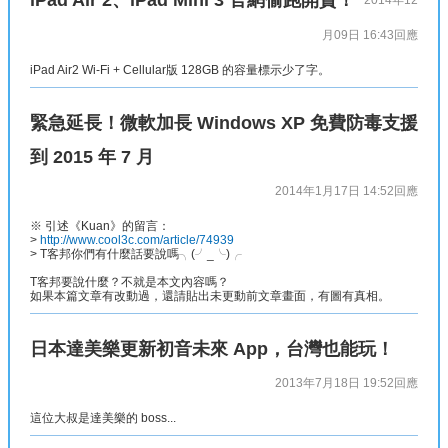
iPad Air 2、iPad Mini 3 官網偷跑開賣！
2014年12
月09日 16:43
回應
iPad Air2 Wi-Fi + Cellular版 128GB 的容量標示少了字。
緊急延長！微軟加長 Windows XP 免費防毒支援
到 2015 年 7 月
2014年1月17日 14:52
回應
※ 引述《Kuan》的留言：
>
http://www.cool3c.com/article/74939
> T客邦你們有什麼話要說嗎╮(╯_╰)╭
T客邦要說什麼？不就是本文內容嗎？
如果本篇文章有改動過，還請貼出未更動前文章畫面，有圖有真相。
日本達美樂更新初音未來 App，台灣也能玩！
2013年7月18日 19:52
回應
這位大叔是達美樂的 boss...