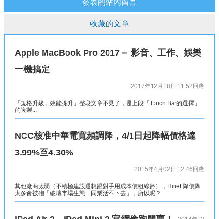
發表的站內留言
收藏的文章
Apple MacBook Pro 2017－ 影音、工作、娛樂
一機搞定
2017年12月18日 11:52
回應
「規格升級，效能提升」整段文章不見了，是上段「Touch Bar的選擇」
的複製...
NCC核准中華電寬頻調降，4/1日起降幅價格達
3.99%至4.30%
2015年4月02日 12:46
回應
其他廠商太弱（不積極建設還想跟對手用成本價租線路），Hinet 降價降
太多會被砲「破壞市場生態，同業活不下去」，所以呢？