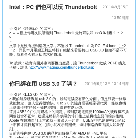
Intel：PC 們也可以玩 Thunderbolt
2011年9月15日
13:50
回應
※ 引述《哇哩勒》的留言：
> ＝＝樓上你哪支眼睛看到 Thunderbolt 最終可以和usb3.0相容？？？
>
>
文章中是沒有提到這段文字，不過以 Thunderbolt 為 PCI-E 4 lane（上2
下2，詳見本月電腦王雜誌特輯）結構來看要轉出 USB 3.0 接頭不是不可
能，就看是否有這樣需求的市場。
To 凌武：確實有國外廠商要推出產品，讓 Thunderbolt 做成 PCI-E 擴充
卡槽，詳見
http://www.magma.com/thunderbolt.asp
你已經在用 USB 3.0 了嗎？
2011年9月13日 13:14
回應
※ 引述《L.I.S.G》的留言：
> 我的隨身硬碟是 usb 3.0 的，雖然電腦沒有新的介面，但是只要一條線
就能搞定，讓人覺得很愉快。usb 2.0 的隨身硬碟經常要把另一條線也插
上供電(但有時候不插也能跑)，實在有點麻煩。
這是USB2.0在供電規格上的問題，遇到額定電流要1000mA的硬碟機不插
兩個就會不正常...建議先將額外供電的埠口接上後再接主要傳輸的接頭。
Apple 在規格自訂上本來就不會跟人一起走，USB記得也是在初代 iMac
上市後才流行起來的（請小朋友示範開機、連線網路的畫面讓人印象深
刻）。
目前直接內建 USB 3.0 的晶片組好像只有 AMD 的 FM1 平台，
Thunderbolt 已搭載在各項產品（Mac Pro 快出啊！）的情況，Apple 並