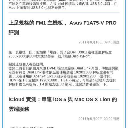
不缺乏在高速設備連接埠。之後 Intel 後續晶片組內建 USB 3.0 埠口，在
Mac 上面看到 USB 3.0 也就不奇怪了。
上足規格的 FM1 主機板， Asus F1A75-V PRO
評測
2011年8月18日 09:45
回應
第一頁最後一段：但如果「剛好」買了台Dell U3011這種原生解析度
2560x1600的30吋大塊頭螢幕，就只能接DisplayPort，
關於這段個人有些疑問。
從第二頁看到的圖片來說 DVI-D 接頭應是採 Dual Link 介面，傳輸線與顯
示器有符合 Dual Link 要求的話要使用超過 1920x1080 解析度沒有問
題，現在使用的 Acer 24' 16:10 顯示器就是在 1920x1200 下運作的。
HDMI 在 1.3 支援到 1920x1080，1.3a(不確定，可能是b)以後可支援的
解解析度也有提高，1.4 開始支援 3D 顯示，還要請作者確認一下。
iCloud 實測：串連 iOS 5 與 Mac OS X Lion 的
雲端服務
2011年6月09日 09:02
回應