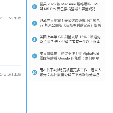
蘋果 2026 款 Mac mini 規格爆料：M6
6
與 M5 Pro 異色搭檔登場！容量或將
512GB 起跳
26日 15:27
回應
典藏界大地震！美國懷舊遊戲小店驚見
7
97 片未公開版《超級瑪利歐兄弟》變體
任天堂卡帶
美國上半年 CD 銷量大增 16%：增速約
8
為黑膠 7 倍，但購買者有一半以上根本
沒有播放器
諾貝爾獎推手也留不住！從 AlphaFold
9
團隊解體看 Google 的焦慮：為何明星
實驗室要為 Gemini 讓路？
用AI省下4小時竟被塞更多工作！過來人
10
曝光：為什麼優秀員工不再跟你分享怎
24日 16:31
回應
麼使用AI