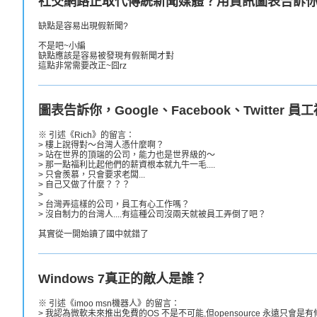
社交網路正取代傳統新聞媒體？用資訊圖表告訴
缺點是容易出現假新聞?
不是吧~小編
缺點應該是容易被發現有假新聞才對
這點非常需要改正~囧rz
圖表告訴你，Google、Facebook、Twitter 
※ 引述《Rich》的留言：
> 樓上說得對～台灣人憑什麼啊？
> 站在世界的頂端的公司，能力也是世界級的～
> 那一點福利比起他們的薪資根本就九牛一毛....
> 只會羨慕，只會要求老闆...
> 自己又做了什麼？？？
>
> 台灣弄這樣的公司，員工有心工作嗎？
> 沒自制力的台灣人....有這種公司沒兩天就被員工弄倒了吧？
其實從一開始讀了國中就錯了
Windows 7真正的敵人是誰？
※ 引述《imoo msn機器人》的留言：
> 我認為微軟未來推出免費的OS 不是不可能,但opensource 永遠只會