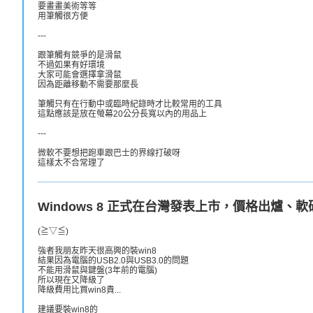
要畫畫美術等等
用筆觸很方便
---
跟筆觸有競爭的是滑鼠
不過如果有好環境
大家可能會選擇拿滑鼠
因為距離移動不需要那麼長
筆觸只有在行動中或臨時紀錄時才比較常用的工具
這點應該是放在螢幕20公分長寬以內的用品上
---
微軟不要想把跑車跟巴士的界線打破呀
這樣太不合常理了
Windows 8 正式在台灣發表上市，價格出爐、
(≧▽≦)
強者我朋友昨天很高興的裝win8
結果因為電腦的USB2.0與USB3.0的問題
不能用滑鼠與鍵盤(3年前的電腦)
所以現在又降級了
降級費用比買win8貴...
建議要裝win8的