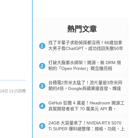
熱門文章
找了半輩子求助偵探都沒用！66歲加拿
1
大男子靠ChatGPT，成功找回失散50年
家人
打破大廠墨水綁架！開源、無 DRM 限
2
制的「Open Printer」概念機亮相
台積電2奈米太猛了！流片量是3奈米同
3
期的4倍，Google與蘋果搶首發、輝達
29日 13:25
回應
與AMD排隊等產能
GitHub 狂攬 4 萬星！Headroom 開源工
4
具幫開發者省下 70 萬美元 API 費，
Token 消耗暴降 92%
24GB 大容量來了！NVIDIA RTX 5070
5
Ti SUPER 爆料總整理：規格、功耗、上
市時間