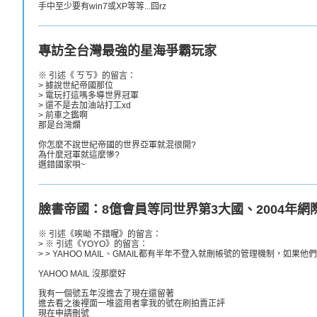
手中至少要有win7或XP等等...囧rz
專訪全台灣最強的星海爭霸玩家
※ 引述《 ㄎㄎ》的留言：
> 據說世紀帝國那位
> 電玩打這嗎多導世界冠軍
> 還不是去加油站打工xd
> 前車之鑑啊
那是台灣爛
你怎麼不說世紀帝國的世界亞軍就混很開?
為什麼冠軍就這麼慘?
選錯國家唄~
臉書帝國：8億會員等同世界第3大國、2004年網
※ 引述《唉呦 不錯喔》的留言：
> ※ 引述《YOYO》的留言：
> > YAHOO MAIL、GMAIL都有半年不登入就刪帳號的管理機制，如
YAHOO MAIL 沒那麼好
我有一個號五年沒進去了現在還留著
進去看之後裡面一堆盜用者拿我的號在刷拍賣正評
現在申請刪號