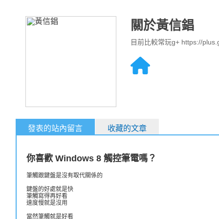
關於黃信錩
目前比較常玩g+ https://plus.g
發表的站內留言
收藏的文章
你喜歡 Windows 8 觸控筆電嗎？
筆觸跟鍵盤是沒有取代關係的
鍵盤的好處就是快
筆觸寫得再好看
速度慢就是沒用
當然筆觸就是好看