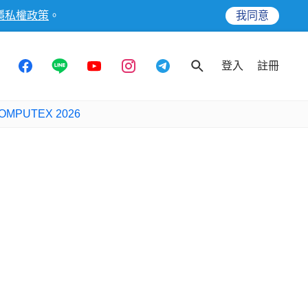
隱私權政策
。
我同意
登入
註冊
OMPUTEX 2026