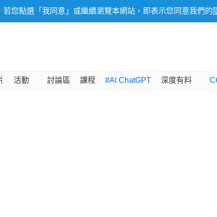
，若您點選「我同意」或繼續瀏覽本網站，即表示您同意我們的
片
活動
討論區
課程
#AI ChatGPT
深度有料
C