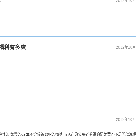
你
2012年10月
員工福利有多爽
2012年10月
2012年10月
是有條件的,免費的os,並不會侵蝕微軟的根基,而現在的使用者重視的是免費而不是開放源碼(g