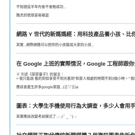
不知道這半年內會不會刪成功...
雅虎的號很容易被盜
網路 Y 世代的新媽媽經：用科技產品養小孩、比
其實...網際網路可以把你的小孩變成大家的小孩...
在 Google 上班的實際情況，Google 工程師跟
※ 引述《尿尿童子》的留言：
> 我只能說 看的到但享受不到光看到"和家人相處的時間不到3個小時。" 我就投降
應該會產生許多google家庭...(≧▽≦)a
圖表：大學生手機使用行為大調查，多少人會用
其實應該改變考試模式了..╮(╯_╰)╭