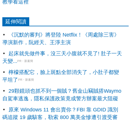
教學看這裡
延伸閱讀
《沉默的審判》將登陸 Netflix！《周處除三害》
導演新作，阮經天、王淨主演
起床就先做件事，沒三天小腹就不見了! 肚子一天
天變...
PR・新素簡
檸檬搭配它，臉上斑點全部消失了，小肚子都變
平坦了
PR・新素簡
29顆鏡頭也抓不到一個賊？舊金山竊賊搭Waymo
自駕車逃逸，隱私保護政策竟成警方辦案最大阻礙
原來 Windows 11 會出賣你？FBI 靠 GDID 識別
碼追蹤 19 歲駭客，勒索 800 萬美金慘遭引渡受審