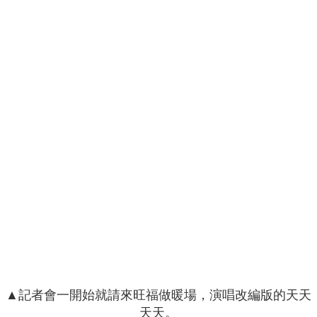
▲記者會一開始就請來旺福做暖場，演唱改編版的天天
天天。