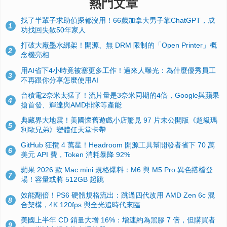
熱門文章
找了半輩子求助偵探都沒用！66歲加拿大男子靠ChatGPT，成
1
功找回失散50年家人
打破大廠墨水綁架！開源、無 DRM 限制的「Open Printer」概
2
念機亮相
用AI省下4小時竟被塞更多工作！過來人曝光：為什麼優秀員工
3
不再跟你分享怎麼使用AI
台積電2奈米太猛了！流片量是3奈米同期的4倍，Google與蘋果
4
搶首發、輝達與AMD排隊等產能
典藏界大地震！美國懷舊遊戲小店驚見 97 片未公開版《超級瑪
5
利歐兄弟》變體任天堂卡帶
GitHub 狂攬 4 萬星！Headroom 開源工具幫開發者省下 70 萬
6
美元 API 費，Token 消耗暴降 92%
蘋果 2026 款 Mac mini 規格爆料：M6 與 M5 Pro 異色搭檔登
7
場！容量或將 512GB 起跳
效能翻倍！PS6 硬體規格流出：跳過四代改用 AMD Zen 6c 混
8
合架構，4K 120fps 與全光追時代來臨
美國上半年 CD 銷量大增 16%：增速約為黑膠 7 倍，但購買者
9