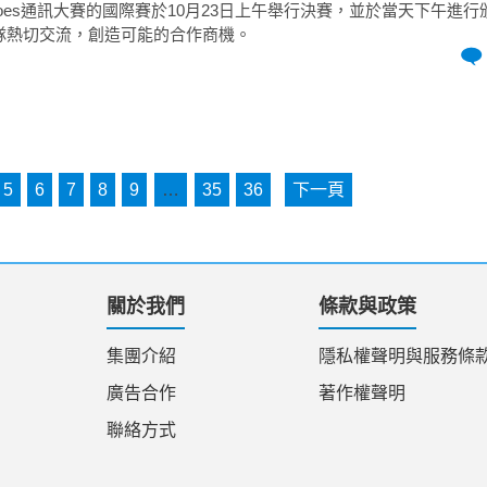
eheroes通訊大賽的國際賽於10月23日上午舉行決賽，並於當天下午進
隊熱切交流，創造可能的合作商機。
5
6
7
8
9
…
35
36
下一頁
關於我們
條款與政策
集團介紹
隱私權聲明與服務條
廣告合作
著作權聲明
聯絡方式