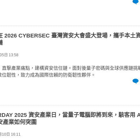
 2026 CYBERSEC 臺灣資安大會盛大登場，攜手本
鏈
5日 13:58
」直擊產業痛點，建構資安信任鏈。面對後量子密碼與全球供應鏈挑
數位韌性，致力成為國際信賴的防衛韌性夥伴。
ERDAY 2025 資安產業日，當量子電腦即將到來，駭客用 A
安產業如何突圍
10日 16:11