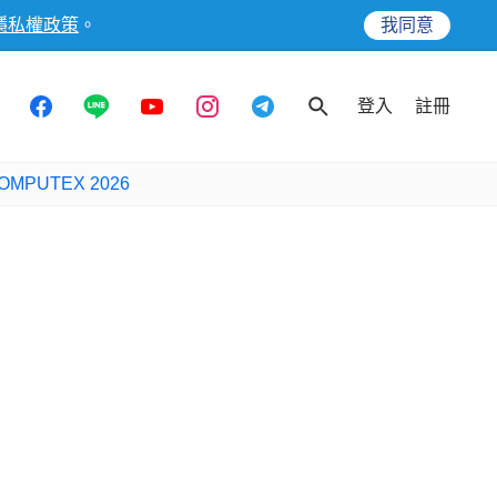
隱私權政策
。
我同意
登入
註冊
OMPUTEX 2026