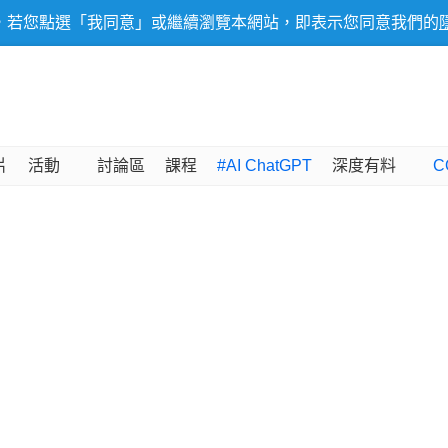
，若您點選「我同意」或繼續瀏覽本網站，即表示您同意我們的
片
活動
討論區
課程
#AI ChatGPT
深度有料
C