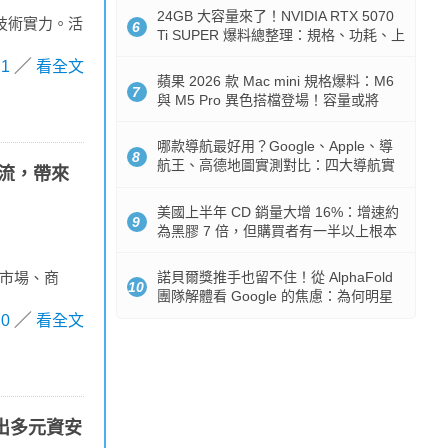
24GB 大容量來了！NVIDIA RTX 5070
的技術實力。活
6
Ti SUPER 爆料總整理：規格、功耗、上
市時間
1
看全文
蘋果 2026 款 Mac mini 規格爆料：M6
7
與 M5 Pro 異色搭檔登場！容量或將
512GB 起跳
哪款導航最好用？Google、Apple、導
8
航王、高德地圖實測對比：四大導航實
交流，帶來
測懶人包
美國上半年 CD 銷量大增 16%：增速約
9
為黑膠 7 倍，但購買者有一半以上根本
沒有播放器
諾貝爾獎推手也留不住！從 AlphaFold
善市場、商
10
團隊解體看 Google 的焦慮：為何明星
實驗室要為 Gemini 讓路？
0
看全文
展出多元資安