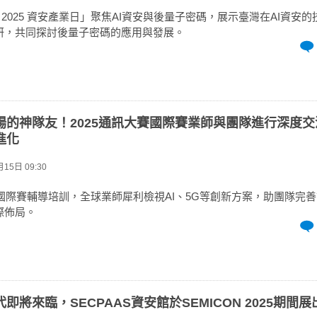
AY 2025 資安產業日」聚焦AI資安與後量子密碼，展示臺灣在AI資安
研，共同探討後量子密碼的應用與發展。
場的神隊友！2025通訊大賽國際賽業師與團隊進行深度
進化
15日 09:30
賽國際賽輔導培訓，全球業師犀利檢視AI、5G等創新方案，助團隊完
際佈局。
即將來臨，SECPAAS資安館於SEMICON 2025期間