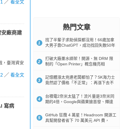
1
看全文
熱門文章
土資安廠商建
找了半輩子求助偵探都沒用！66歲加拿
1
大男子靠ChatGPT，成功找回失散50年
家人
打破大廠墨水綁架！開源、無 DRM 限
2
戰，臺灣資安
制的「Open Printer」概念機亮相
2
看全文
記憶體漲太兇連老闆都怕了？SK海力士
3
竟然認了價格「不正常」：再漲下去不
是好事
台積電2奈米太猛了！流片量是3奈米同
4
期的4倍，Google與蘋果搶首發、輝達
I 寫病
與AMD排隊等產能
GitHub 狂攬 4 萬星！Headroom 開源工
5
具幫開發者省下 70 萬美元 API 費，
Token 消耗暴降 92%