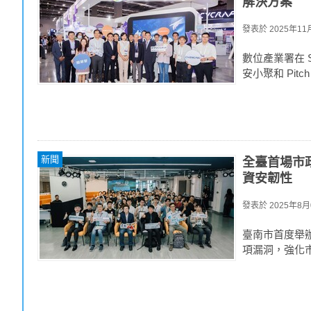
解決方案
發表於
2025年11月
數位產業署在 SE
安小聚和 Pit
新聞
全臺首場市政
資安韌性
發表於
2025年8月0
臺南市首度舉辦「
項漏洞，強化