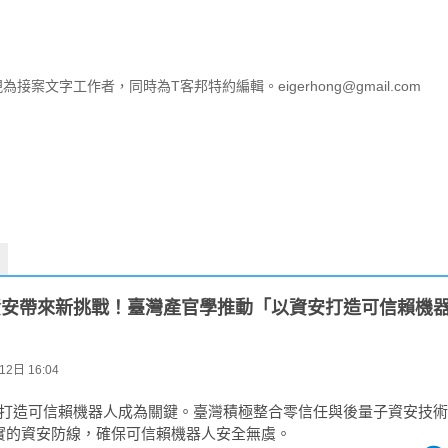
接案文字工作者，同時為T客邦特約編輯。eigerhong@gmail.com
 對資安帶來新挑戰！臺灣產官學推動「以資安打造可信賴機
2日 16:04
代，打造可信賴機器人成為關鍵。臺灣積極整合零信任與後量子資安技
實的資安防線，確保可信賴機器人安全無虞。