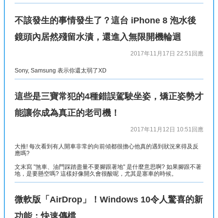
不該發生的事情發生了？這台 iPhone 8 泡水後
鏡頭內居然殘留水漬，還進入無限開機輪迴
2017年11月17日 22:51
回應
Sony, Samsung 表示你還太弱了XD
這些是三寶常犯的4種錯誤駕駛坐姿，矯正姿勢才
能讓你成為真正的老司機！
2017年11月12日 10:51
回應
大推! 每次看到有人開車非常的向前傾都很擔心他真的遇到狀況來得及反
應嗎?
文末寫 "煞車、油門踩踏盡量不要腳跟著地" 是什麼意思啊? 如果腳跟不著
地，是要懸空嗎? 這樣好像開久會很酸呢，尤其是塞車的時候。
微軟版「AirDrop」！Windows 10令人驚喜的新
功能：快速傳檔