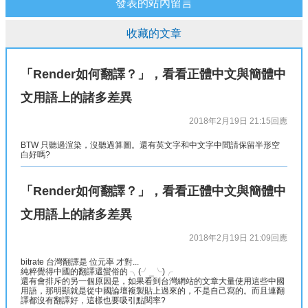
發表的站內留言
收藏的文章
「Render如何翻譯？」，看看正體中文與簡體中
文用語上的諸多差異
2018年2月19日 21:15
回應
BTW 只聽過渲染，沒聽過算圖。還有英文字和中文字中間請保留半形空
白好嗎?
「Render如何翻譯？」，看看正體中文與簡體中
文用語上的諸多差異
2018年2月19日 21:09
回應
bitrate 台灣翻譯是 位元率 才對...
純粹覺得中國的翻譯還蠻俗的 ╮(╯_╰)╭
還有會排斥的另一個原因是，如果看到台灣網站的文章大量使用這些中國
用語，那明顯就是從中國論壇複製貼上過來的，不是自己寫的。而且連翻
譯都沒有翻譯好，這樣也要吸引點閱率?