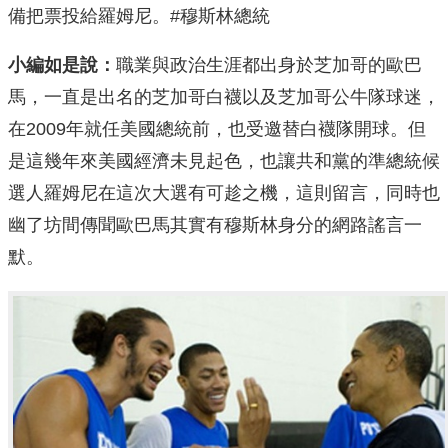
備把票投給羅姆尼。#穆斯林總統
小編如是說：
職業與政治生涯都出身於芝加哥的歐巴
馬，一直是出名的芝加哥白襪以及芝加哥公牛隊球迷，
在2009年就任美國總統前，也受邀替白襪隊開球。但
是這幾年來美國經濟未見起色，也讓共和黨的準總統候
選人羅姆尼在這次大選有可趁之機，這則留言，同時也
幽了坊間傳聞歐巴馬其實有穆斯林身分的網路謠言一
默。