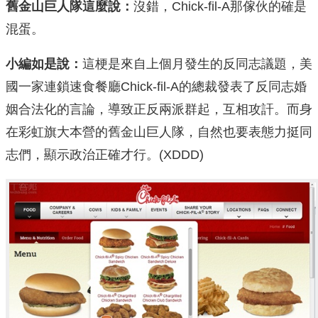
舊金山巨人隊這麼說：
沒錯，Chick-fil-A那傢伙的確是
混蛋。
小編如是說：
這梗是來自上個月發生的反同志議題，美
國一家連鎖速食餐廳Chick-fil-A的總裁發表了反同志婚
姻合法化的言論，導致正反兩派群起，互相攻訐。而身
在彩虹旗大本營的舊金山巨人隊，自然也要表態力挺同
志們，顯示政治正確才行。(XDDD)