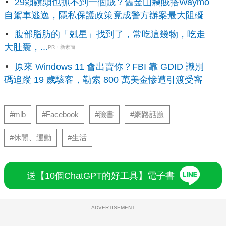
29顆鏡頭也抓不到一個賊？舊金山竊賊搭Waymo
自駕車逃逸，隱私保護政策竟成警方辦案最大阻礙
腹部脂肪的「剋星」找到了，常吃這幾物，吃走
大肚囊，...
PR・新素簡
原來 Windows 11 會出賣你？FBI 靠 GDID 識別
碼追蹤 19 歲駭客，勒索 800 萬美金慘遭引渡受審
#mlb
#Facebook
#臉書
#網路話題
#休閒、運動
#生活
送【10個ChatGPT的好工具】電子書
ADVERTISEMENT