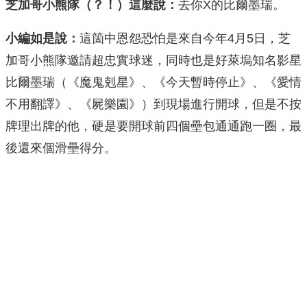
芝加哥小熊隊（？！）這麼說：
去你X的比爾墨瑞。
小編如是說：
這箇中恩怨恐怕是來自今年4月5日，芝
加哥小熊隊邀請超忠實球迷，同時也是好萊塢知名影星
比爾墨瑞（《魔鬼剋星》、《今天暫時停止》、《愛情
不用翻譯》、《屍樂園》）到現場進行開球，但是不按
牌理出牌的他，硬是要開球前四個壘包通通跑一圈，最
後還來個滑壘得分。