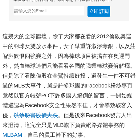
立即訂閱
這幾天的全球體壇，除了大家都在看的2012倫敦奧運
中的羽球女雙放水事件，女子舉重許淑淨奪銀，以及莊
智淵飲恨四強賽之外，因為棒球項目被擋在在奧運門
外，熱血棒球迷們只能看看各國的職業棒球賽解解癮。
但是除了看陳偉殷在金鶯持續好投，還發生一件不可錯
過的MLB大事件，就是許多球團的Facebook粉絲專頁
竟然以官方帳號PO下許多讓人絕倒的留言，一開始媒
體還認為Facebook安全性果然不佳，才會導致駭客入
侵，
以致臉書股價大跌
。但是後來Facebook發言人出
來澄清，這完全只是MLB旗下負責網路媒體事務的
MLBAM
，自己的員工幹下的好事。