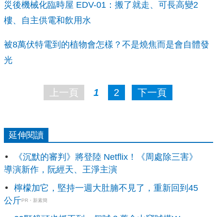
災後機械化臨時屋 EDV-01：搬了就走、可長高變2
樓、自主供電和飲用水
被8萬伏特電到的植物會怎樣？不是燒焦而是會自體發
光
上一頁
1
2
下一頁
延伸閱讀
《沉默的審判》將登陸 Netflix！《周處除三害》
導演新作，阮經天、王淨主演
檸檬加它，堅持一週大肚腩不見了，重新回到45
公斤
PR・新素簡