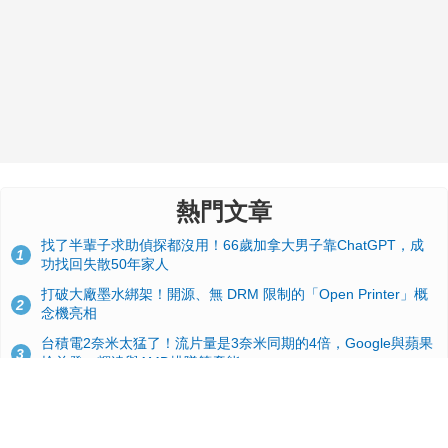
熱門文章
找了半輩子求助偵探都沒用！66歲加拿大男子靠ChatGPT，成
1
功找回失散50年家人
打破大廠墨水綁架！開源、無 DRM 限制的「Open Printer」概
2
念機亮相
台積電2奈米太猛了！流片量是3奈米同期的4倍，Google與蘋果
3
搶首發、輝達與AMD排隊等產能
GitHub 狂攬 4 萬星！Headroom 開源工具幫開發者省下 70 萬
4
美元 API 費，Token 消耗暴降 92%
24GB 大容量來了！NVIDIA RTX 5070 Ti SUPER 爆料總整理：