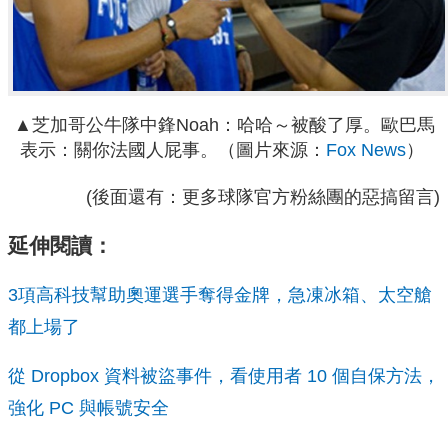
▲芝加哥公牛隊中鋒Noah：哈哈～被酸了厚。歐巴馬
表示：關你法國人屁事。（圖片來源：
Fox News
）
(後面還有：更多球隊官方粉絲團的惡搞留言)
延伸閱讀：
3項高科技幫助奧運選手奪得金牌，急凍冰箱、太空艙
都上場了
從 Dropbox 資料被盜事件，看使用者 10 個自保方法，
強化 PC 與帳號安全