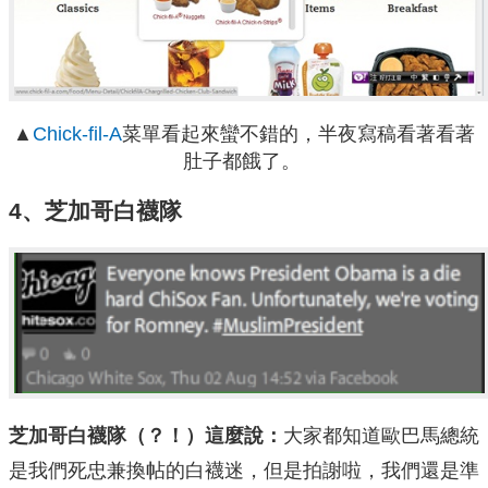
▲
Chick-fil-A
菜單看起來蠻不錯的，半夜寫稿看著看著
肚子都餓了。
4、芝加哥白襪隊
芝加哥白襪隊（？！）這麼說：
大家都知道歐巴馬總統
是我們死忠兼換帖的白襪迷，但是拍謝啦，我們還是準