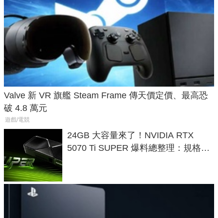
Valve 新 VR 旗艦 Steam Frame 傳天價定價、最高恐
破 4.8 萬元
遊戲/電競
24GB 大容量來了！NVIDIA RTX
5070 Ti SUPER 爆料總整理：規格、
功耗、上市時間