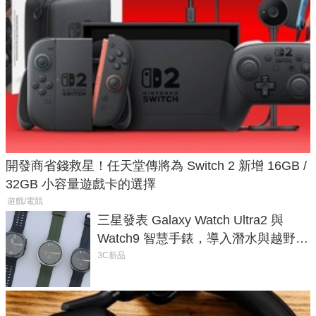
開發商省錢救星！任天堂傳將為 Switch 2 新增 16GB /
32GB 小容量遊戲卡的選擇
遊戲/電競
三星發表 Galaxy Watch Ultra2 與
Watch9 智慧手錶，導入潛水與越野跑
導航功能
3C新品