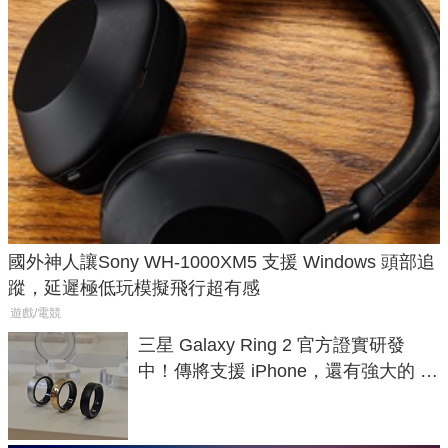
國外神人讓Sony WH-1000XM5 支援 Windows 頭部追
蹤，延遲極低玩模擬飛行超有感
遊戲/電競
三星 Galaxy Ring 2 官方證實研發
中！傳將支援 iPhone，還有強大的 AI
與智慧家電連動功能