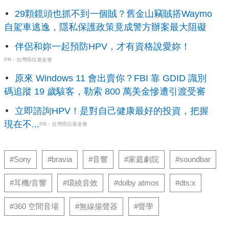
29顆鏡頭也抓不到一個賊？舊金山竊賊搭Waymo
自駕車逃逸，隱私保護政策竟成警方辦案最大阻礙
伴侶和妳一起預防HPV，才有資格說愛妳！
PR・台灣癌症基金會
原來 Windows 11 會出賣你？FBI 靠 GDID 識別
碼追蹤 19 歲駭客，勒索 800 萬美金慘遭引渡受審
立即諮詢HPV！是對自己健康最好的投資，把握
現在不...
PR・台灣癌症基金會
#Sony
#bravia
#音響
#家庭劇院
#soundbar
#耳機/音響
#環繞音效
#dolby atmos
#dts:x
#360 空間音場
#無線揚聲器
#聲學