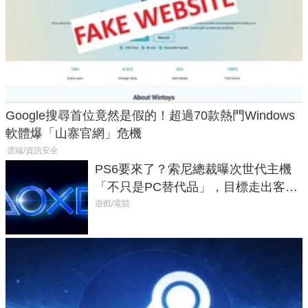
Google搜尋首位竟然是假的！超過70款熱門Windows
軟體爆「山寨官網」危機
雲端/資訊安全
PS6要來了？索尼總裁曝次世代主機
「不只是PC替代品」，目標走出客
廳、進軍電競桌面
遊戲/電競