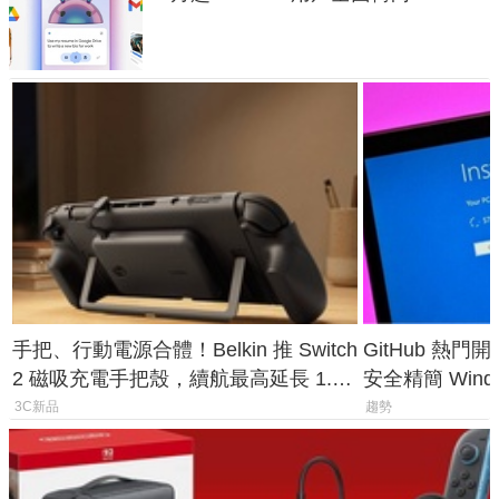
手把、行動電源合體！Belkin 推 Switch
GitHub 熱門
2 磁吸充電手把殼，續航最高延長 1.5
安全精簡 Wind
倍
後台追蹤
3C新品
趨勢