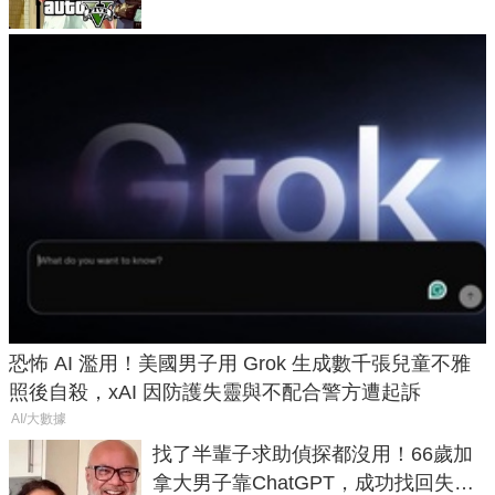
恐怖 AI 濫用！美國男子用 Grok 生成數千張兒童不雅
照後自殺，xAI 因防護失靈與不配合警方遭起訴
AI/大數據
找了半輩子求助偵探都沒用！66歲加
拿大男子靠ChatGPT，成功找回失散