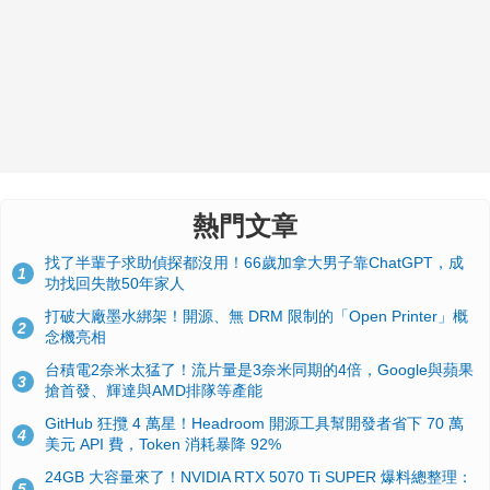
熱門文章
找了半輩子求助偵探都沒用！66歲加拿大男子靠ChatGPT，成
1
功找回失散50年家人
打破大廠墨水綁架！開源、無 DRM 限制的「Open Printer」概
2
念機亮相
台積電2奈米太猛了！流片量是3奈米同期的4倍，Google與蘋果
3
搶首發、輝達與AMD排隊等產能
GitHub 狂攬 4 萬星！Headroom 開源工具幫開發者省下 70 萬
4
美元 API 費，Token 消耗暴降 92%
24GB 大容量來了！NVIDIA RTX 5070 Ti SUPER 爆料總整理：
5