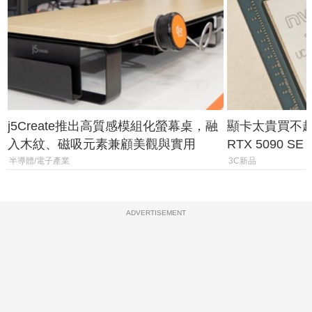
j5Create推出高質感模組化螢幕桌，融
顯卡太貴買不起？
入木紋、磁吸元素兼顧美觀與實用
RTX 5090 S
體
半導體/電子產業
3C新品
ADVERTISEMENT