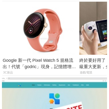
Google 新一代 Pixel Watch 5 規格流
終於要好用了！R
出！代號「godric」現身，記憶體增強
級重大更新，全新
鎖定 AI 應用
式讓操作就像 X
3C新品
遊戲/電競