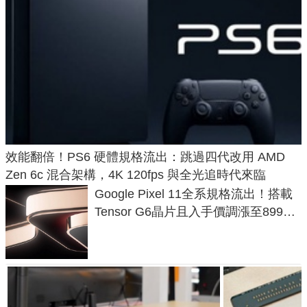
效能翻倍！PS6 硬體規格流出：跳過四代改用 AMD
Zen 6c 混合架構，4K 120fps 與全光追時代來臨
Google Pixel 11全系規格流出！搭載
Tensor G6晶片且入手價調漲至899美
元