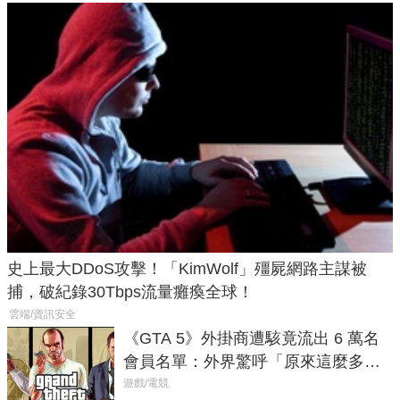
史上最大DDoS攻擊！「KimWolf」殭屍網路主謀被
捕，破紀錄30Tbps流量癱瘓全球！
雲端/資訊安全
《GTA 5》外掛商遭駭竟流出 6 萬名
會員名單：外界驚呼「原來這麼多人
在開掛！」
遊戲/電競