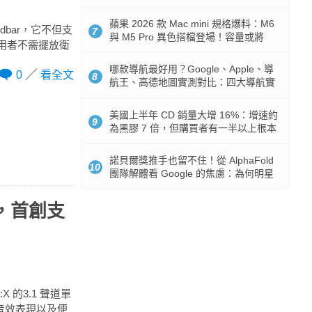
市時間
蘋果 2026 款 Mac mini 規格爆料：M6
ndbar，它不但支
7
與 M5 Pro 異色搭檔登場！容量或將
讓使用者不需擺放衛
512GB 起跳
哪款導航最好用？Google、Apple、導
0
看全文
8
航王、高德地圖實測對比：四大導航實
測懶人包
美國上半年 CD 銷量大增 16%：增速約
9
為黑膠 7 倍，但購買者有一半以上根本
沒有播放器
諾貝爾獎推手也留不住！從 AlphaFold
10
團隊解體看 Google 的焦慮：為何明星
實驗室要為 Gemini 讓路？
F，首創支
X 的3.1 聲道單
全景音效表現以及便