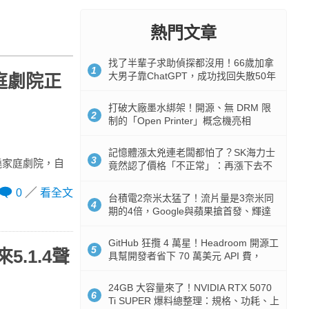
熱門文章
找了半輩子求助偵探都沒用！66歲加拿
1
大男子靠ChatGPT，成功找回失散50年
家庭劇院正
家人
打破大廠墨水綁架！開源、無 DRM 限
2
制的「Open Printer」概念機亮相
記憶體漲太兇連老闆都怕了？SK海力士
3
單件式環繞家庭劇院，自
竟然認了價格「不正常」：再漲下去不
是好事
0
看全文
台積電2奈米太猛了！流片量是3奈米同
4
期的4倍，Google與蘋果搶首發、輝達
與AMD排隊等產能
GitHub 狂攬 4 萬星！Headroom 開源工
5
5.1.4聲
具幫開發者省下 70 萬美元 API 費，
Token 消耗暴降 92%
24GB 大容量來了！NVIDIA RTX 5070
6
Ti SUPER 爆料總整理：規格、功耗、上