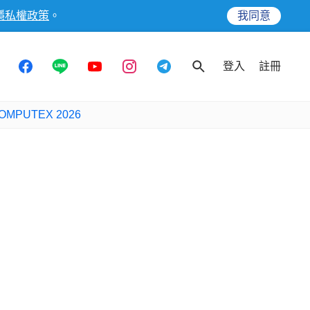
隱私權政策
。
我同意
登入
註冊
OMPUTEX 2026