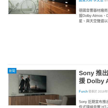
國寶大師 李文恩
發
德國音響器材廠商Sen
援Dolby At
星、與天空聲道以
新聞
Sony 推
援 Dolby
Furch
發表於
2018年
Sony 近期宣布推
件式環繞音響 HT-