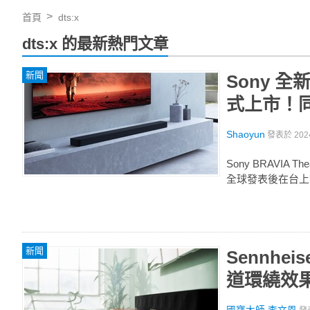
首頁
dts:x
dts:x 的最新熱門文章
新聞
Sony 全
式上市！同
Shaoyun
發表於
202
Sony BRAVIA Th
全球發表後在台上
新聞
Sennhei
道環繞效