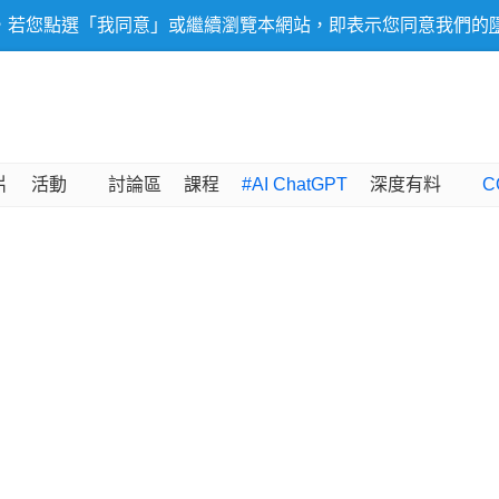
，若您點選「我同意」或繼續瀏覽本網站，即表示您同意我們的
片
活動
討論區
課程
#AI ChatGPT
深度有料
C