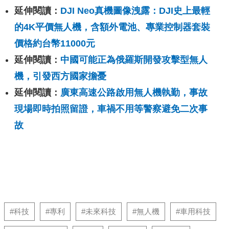
延伸閱讀：
DJI Neo真機圖像洩露：DJI史上最輕
的4K平價無人機，含額外電池、專業控制器套裝
價格約台幣11000元
延伸閱讀：
中國可能正為俄羅斯開發攻擊型無人
機，引發西方國家擔憂
延伸閱讀：
廣東高速公路啟用無人機執勤，事故
現場即時拍照留證，車禍不用等警察避免二次事
故
#科技
#專利
#未來科技
#無人機
#車用科技