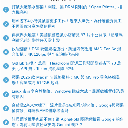
打破大廠墨水綁架！開源、無 DRM 限制的「Open Printer」概
1
念機亮相
用AI省下4小時竟被塞更多工作！過來人曝光：為什麼優秀員工
2
不再跟你分享怎麼使用AI
典藏界大地震！美國懷舊遊戲小店驚見 97 片未公開版《超級瑪
3
利歐兄弟》變體任天堂卡帶
效能翻倍！PS6 硬體規格流出：跳過四代改用 AMD Zen 6c 混
4
合架構，4K 120fps 與全光追時代來臨
GitHub 狂攬 4 萬星！Headroom 開源工具幫開發者省下 70 萬
5
美元 API 費，Token 消耗暴降 92%
蘋果 2026 款 Mac mini 規格爆料：M6 與 M5 Pro 異色搭檔登
6
場！容量或將 512GB 起跳
Linux 市占率突然翻倍、Windows 跌破六成？最新數據背後恐另
7
有原因
台積電2奈米太猛了！流片量是3奈米同期的4倍，Google與蘋果
8
搶首發、輝達與AMD排隊等產能
諾貝爾獎推手也留不住！從 AlphaFold 團隊解體看 Google 的焦
9
慮：為何明星實驗室要為 Gemini 讓路？