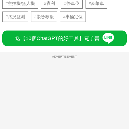
#空拍機/無人機
#賓利
#停車位
#豪華車
#路況監測
#緊急救援
#車輛定位
送【10個ChatGPT的好工具】電子書
ADVERTISEMENT