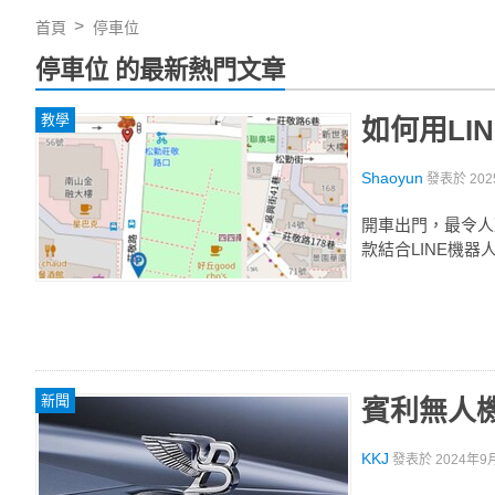
首頁
停車位
停車位 的最新熱門文章
教學
如何用LI
Shaoyun
發表於
202
開車出門，最令人
款結合LINE機
新聞
賓利無人
KKJ
發表於
2024年9月