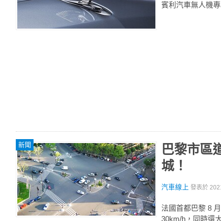
賓利汽車無人機專
新聞
巴黎市區道
城！
汽車線上
發表於
202
法國首都巴黎 8
30km/h，同