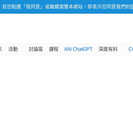
，若您點選「我同意」或繼續瀏覽本網站，即表示您同意我們的
片
活動
討論區
課程
#AI ChatGPT
深度有料
C