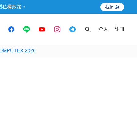
隱私權政策
。
我同意
登入
註冊
OMPUTEX 2026