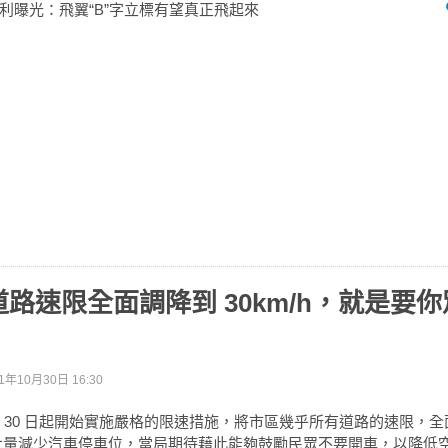
利曝光：飛翼“B”字立標有望真正飛起來
路速限全面調降到 30km/h，就是要
1年10月30日 16:30
 月 30 日起開始實施嚴格的限速措施，將市區幾乎所有道路的速限，
時還大量減少汽車停車位，當局期待藉此能夠鼓勵民眾不要開車，以降低