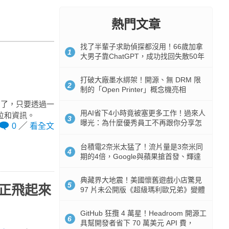
熱門文章
找了半輩子求助偵探都沒用！66歲加拿
1
大男子靠ChatGPT，成功找回失散50年
家人
打破大廠墨水綁架！開源、無 DRM 限
2
制的「Open Printer」概念機亮相
惱了，只要透過一
用AI省下4小時竟被塞更多工作！過來人
空位和資訊。
3
曝光：為什麼優秀員工不再跟你分享怎
0
看全文
麼使用AI
台積電2奈米太猛了！流片量是3奈米同
4
期的4倍，Google與蘋果搶首發、輝達
與AMD排隊等產能
典藏界大地震！美國懷舊遊戲小店驚見
5
正飛起來
97 片未公開版《超級瑪利歐兄弟》變體
任天堂卡帶
GitHub 狂攬 4 萬星！Headroom 開源工
6
具幫開發者省下 70 萬美元 API 費，