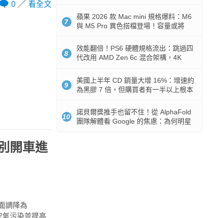
Token 消耗暴降 92%
0
看全文
蘋果 2026 款 Mac mini 規格爆料：M6
7
與 M5 Pro 異色搭檔登場！容量或將
512GB 起跳
效能翻倍！PS6 硬體規格流出：跳過四
8
代改用 AMD Zen 6c 混合架構，4K
120fps 與全光追時代來臨
美國上半年 CD 銷量大增 16%：增速約
9
為黑膠 7 倍，但購買者有一半以上根本
沒有播放器
諾貝爾獎推手也留不住！從 AlphaFold
10
團隊解體看 Google 的焦慮：為何明星
實驗室要為 Gemini 讓路？
你別開車進
全面調降為
空氣污染並提高