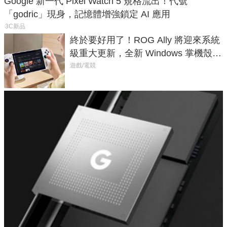
Google 新一代 Pixel Watch 5 規格流出！代號
「godric」現身，記憶體增強鎖定 AI 應用
3C新品
終於要好用了！ROG Ally 將迎來系統
級重大更新，全新 Windows 掌機殼模
式讓操作就像 Xbox 一樣順暢
遊戲/電競