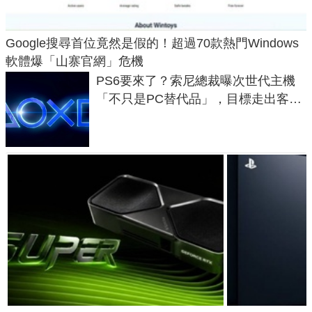
Google搜尋首位竟然是假的！超過70款熱門Windows
軟體爆「山寨官網」危機
PS6要來了？索尼總裁曝次世代主機
「不只是PC替代品」，目標走出客
廳、進軍電競桌面