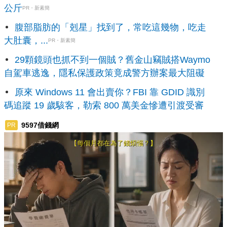
公斤
PR・新素簡
腹部脂肪的「剋星」找到了，常吃這幾物，吃走
大肚囊，...
PR・新素簡
29顆鏡頭也抓不到一個賊？舊金山竊賊搭Waymo
自駕車逃逸，隱私保護政策竟成警方辦案最大阻礙
原來 Windows 11 會出賣你？FBI 靠 GDID 識別
碼追蹤 19 歲駭客，勒索 800 萬美金慘遭引渡受審
9597借錢網
PR