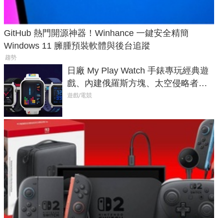
GitHub 熱門開源神器！Winhance 一鍵安全精簡
Windows 11 臃腫預裝軟體與後台追蹤
趨勢
日廠 My Play Watch 手錶專玩經典遊
戲、內建俄羅斯方塊、太空侵略者，
不過竟然不能連手機？
遊戲/電競