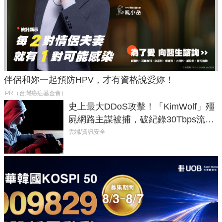
伴侶和妳一起預防HPV，才有資格說愛妳！
PR（台灣癌症基金會）
史上最大DDoS攻擊！「KimWolf」殭
屍網路主謀被捕，破紀錄30Tbps流量
癱瘓全球！
雲端/資訊安全