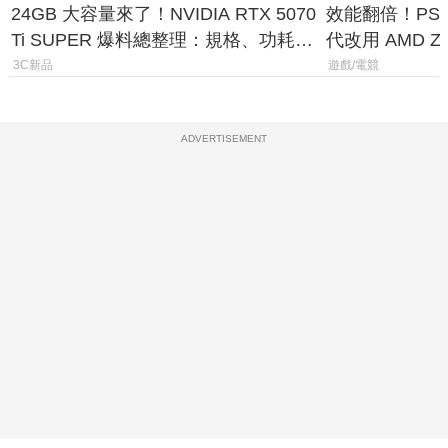
24GB 大容量來了！NVIDIA RTX 5070
效能翻倍！PS
Ti SUPER 爆料總整理：規格、功耗、
代改用 AMD Z
上市時間
120fps 與全
3C新品
遊戲/電競
ADVERTISEMENT