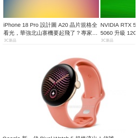
iPhone 18 Pro 設計圖 A20 晶片規格全
NVIDIA RTX
看光，華強北山寨機要起飛了？專家曝
5060 升級 1
山寨機無法復刻兩大關鍵
次規格終於不
3C新品
3C新品