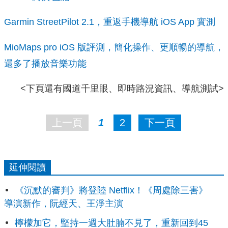
Garmin StreetPilot 2.1，重返手機導航 iOS App 實測
MioMaps pro iOS 版評測，簡化操作、更順暢的導航，
還多了播放音樂功能
<下頁還有國道千里眼、即時路況資訊、導航測試>
上一頁
1
2
下一頁
延伸閱讀
《沉默的審判》將登陸 Netflix！《周處除三害》
導演新作，阮經天、王淨主演
檸檬加它，堅持一週大肚腩不見了，重新回到45