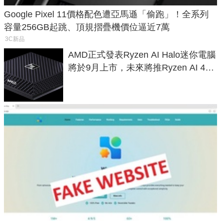
Google Pixel 11價格配色遭亞馬遜「偷跑」！全系列
容量256GB起跳、頂規摺疊機價位逼近7萬
3C新品
AMD正式發表Ryzen AI Halo迷你電腦
將於9月上市，未來將推Ryzen AI 400
Max系列處理器與對應升級版