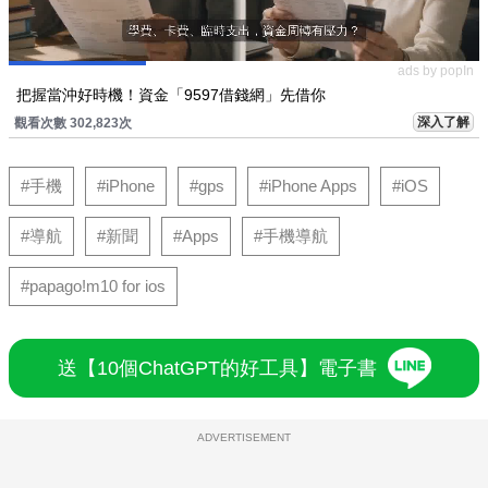
ads by popIn
把握當沖好時機！資金「9597借錢網」先借你
深入了解
觀看次數 302,823次
#手機
#iPhone
#gps
#iPhone Apps
#iOS
#導航
#新聞
#Apps
#手機導航
#papago!m10 for ios
送【10個ChatGPT的好工具】電子書
ADVERTISEMENT