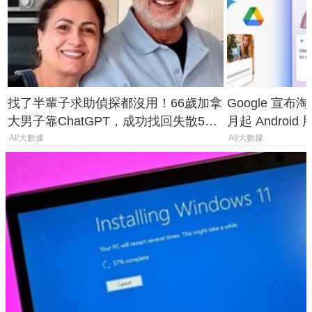
找了半輩子求助偵探都沒用！66歲加拿
Google 宣布淘汰 
大男子靠ChatGPT，成功找回失散50
月起 Android
年家人
AI/大數據
AI/大數據