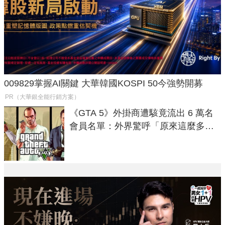
009829掌握AI關鍵 大華韓國KOSPI 50今強勢開募
PR（大華銀全能行銷方案）
《GTA 5》外掛商遭駭竟流出 6 萬名
會員名單：外界驚呼「原來這麼多人
在開掛！」