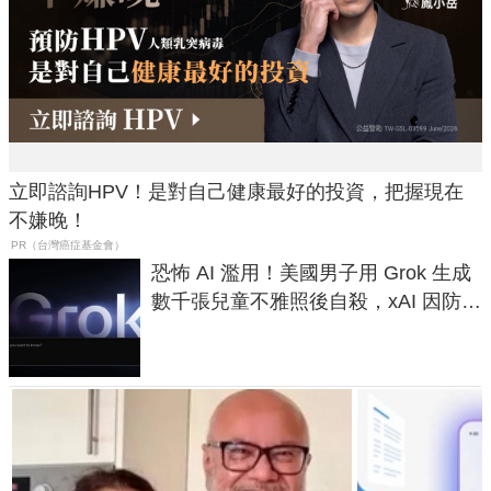
立即諮詢HPV！是對自己健康最好的投資，把握現在
不嫌晚！
PR（台灣癌症基金會）
恐怖 AI 濫用！美國男子用 Grok 生成
數千張兒童不雅照後自殺，xAI 因防護
失靈與不配合警方遭起訴