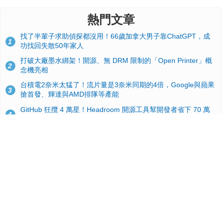
熱門文章
找了半輩子求助偵探都沒用！66歲加拿大男子靠ChatGPT，成
1
功找回失散50年家人
打破大廠墨水綁架！開源、無 DRM 限制的「Open Printer」概
2
念機亮相
台積電2奈米太猛了！流片量是3奈米同期的4倍，Google與蘋果
3
搶首發、輝達與AMD排隊等產能
GitHub 狂攬 4 萬星！Headroom 開源工具幫開發者省下 70 萬
4
美元 API 費，Token 消耗暴降 92%
24GB 大容量來了！NVIDIA RTX 5070 Ti SUPER 爆料總整理：
5
規格、功耗、上市時間
蘋果 2026 款 Mac mini 規格爆料：M6 與 M5 Pro 異色搭檔登
6
場！容量或將 512GB 起跳
典藏界大地震！美國懷舊遊戲小店驚見 97 片未公開版《超級瑪
7
利歐兄弟》變體任天堂卡帶
美國上半年 CD 銷量大增 16%：增速約為黑膠 7 倍，但購買者
8
有一半以上根本沒有播放器