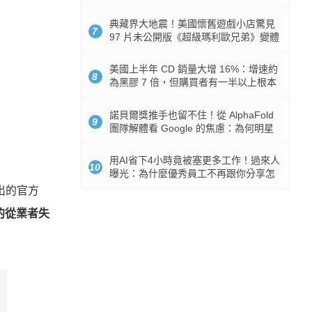
512GB 起跳
典藏界大地震！美國懷舊遊戲小店驚見
7
97 片未公開版《超級瑪利歐兄弟》變體
任天堂卡帶
美國上半年 CD 銷量大增 16%：增速約
8
為黑膠 7 倍，但購買者有一半以上根本
沒有播放器
諾貝爾獎推手也留不住！從 AlphaFold
9
團隊解體看 Google 的焦慮：為何明星
實驗室要為 Gemini 讓路？
用AI省下4小時竟被塞更多工作！過來人
10
曝光：為什麼優秀員工不再跟你分享怎
麼使用AI
出的官方
層的從業者失