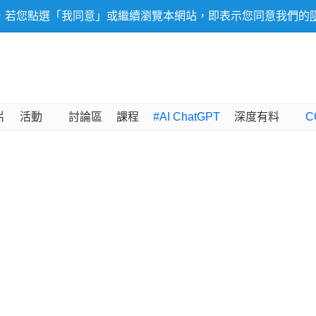
，若您點選「我同意」或繼續瀏覽本網站，即表示您同意我們的
片
活動
討論區
課程
#AI ChatGPT
深度有料
C