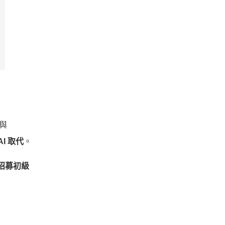
軟與
I 取代
。
招募初級