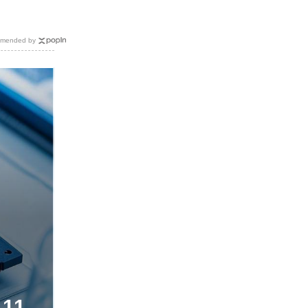
mended by
11