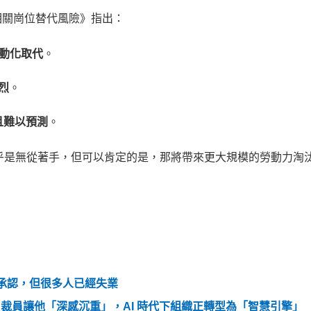
相關崗位替代風險》指出：
自動化取代
。
烈
。
且難以預測
。
幾乎是無從著手，但可以肯定的是，那將帶來更大規模的勞動力淘
人承認，但很多人已經失業
：裁員讓他「深感沉重」，AI 時代下組織正轉型為「智慧引擎」