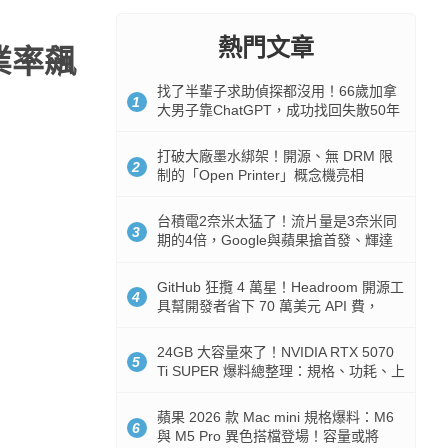
熱門文章
業率飆
找了半輩子求助偵探都沒用！66歲加拿
1
大男子靠ChatGPT，成功找回失散50年
家人
打破大廠墨水綁架！開源、無 DRM 限
2
制的「Open Printer」概念機亮相
台積電2奈米太猛了！流片量是3奈米同
3
期的4倍，Google與蘋果搶首發、輝達
與AMD排隊等產能
GitHub 狂攬 4 萬星！Headroom 開源工
4
具幫開發者省下 70 萬美元 API 費，
Token 消耗暴降 92%
24GB 大容量來了！NVIDIA RTX 5070
5
Ti SUPER 爆料總整理：規格、功耗、上
市時間
蘋果 2026 款 Mac mini 規格爆料：M6
6
與 M5 Pro 異色搭檔登場！容量或將