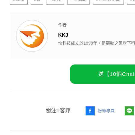
作者
KKJ
快科技成立於1998年，是驅動之家旗
送【10個Ch
關注T客邦
粉絲專頁