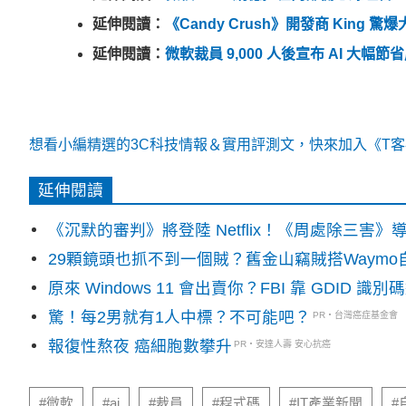
延伸閱讀：
《Candy Crush》開發商 Kin
延伸閱讀：
微軟裁員 9,000 人後宣布 AI 大幅節
想看小編精選的3C科技情報＆實用評測文，快來加入《T客邦
延伸閱讀
《沉默的審判》將登陸 Netflix！《周處除三害
29顆鏡頭也抓不到一個賊？舊金山竊賊搭Waym
原來 Windows 11 會出賣你？FBI 靠 GDID 
驚！每2男就有1人中標？不可能吧？
PR・台灣癌症基金會
報復性熬夜 癌細胞數攀升
PR・安達人壽 安心抗癌
#微軟
#ai
#裁員
#程式碼
#IT產業新聞
#