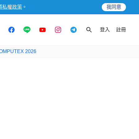
隱私權政策
。
我同意
登入
註冊
OMPUTEX 2026