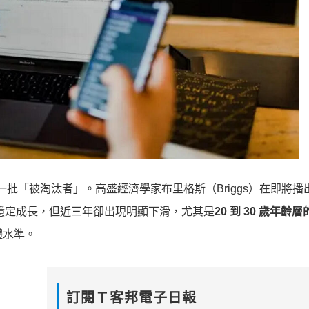
一批「被淘汰者」。高盛經濟學家布里格斯（Briggs）在即將播
業職缺穩定成長，但近三年卻出現明顯下滑，尤其是
20 到 30 歲年齡
體水準。
訂閱Ｔ客邦電子日報