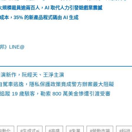
g 驚爆大規模裁員逾兩百人，AI 取代人力引發遊戲業震撼
省成本，35% 的新產品程式碼由 AI 生成
》LINE@
》導演新作，阮經天、王淨主演
o自駕車逃逸，隱私保護政策竟成警方辦案最大阻礙
識別碼追蹤 19 歲駭客，勒索 800 萬美金慘遭引渡受審
自動化
#生成式ai
#高盛
#失業
#勞動市場
#科技