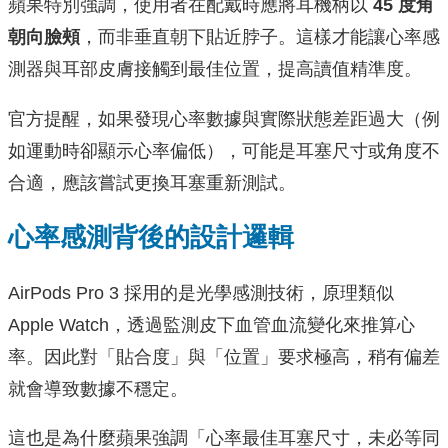
蘋果特別強調，使用者在配戴時應將耳機柄以
45 度角
朝向臉頰
，而非垂直朝下貼近脖子。這樣才能讓心率感
測器與耳部皮膚接觸到最佳位置，提高讀值精準度。
官方提醒，如果發現心率數據與實際狀態差距過大（例
如運動時卻顯示心率偏低），可能是耳塞尺寸或角度不
合適，應該嘗試更換耳塞重新測試。
心率感測背後的設計邏輯
AirPods Pro 3 採用的是光學感測技術，原理類似
Apple Watch，透過監測皮下血管血流變化來推算心
率。因此對「貼合度」與「位置」要求極高，稍有偏差
就會導致數據不穩定。
這也是為什麼蘋果強調「心率最佳耳塞尺寸，未必等同