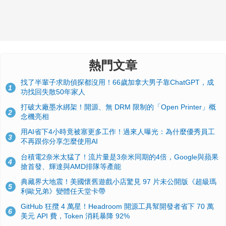
熱門文章
找了半輩子求助偵探都沒用！66歲加拿大男子靠ChatGPT，成
1
功找回失散50年家人
打破大廠墨水綁架！開源、無 DRM 限制的「Open Printer」概
2
念機亮相
用AI省下4小時竟被塞更多工作！過來人曝光：為什麼優秀員工
3
不再跟你分享怎麼使用AI
台積電2奈米太猛了！流片量是3奈米同期的4倍，Google與蘋果
4
搶首發、輝達與AMD排隊等產能
典藏界大地震！美國懷舊遊戲小店驚見 97 片未公開版《超級瑪
5
利歐兄弟》變體任天堂卡帶
GitHub 狂攬 4 萬星！Headroom 開源工具幫開發者省下 70 萬
6
美元 API 費，Token 消耗暴降 92%