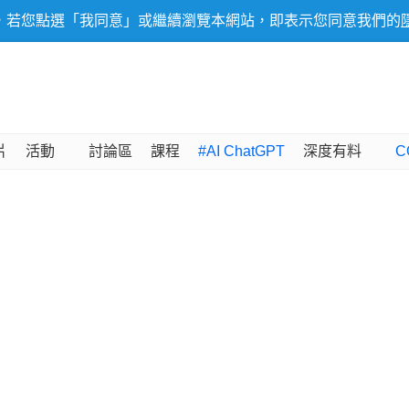
，若您點選「我同意」或繼續瀏覽本網站，即表示您同意我們的
片
活動
討論區
課程
#AI ChatGPT
深度有料
C