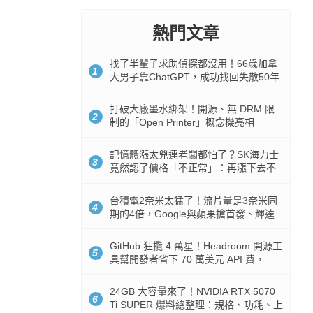
熱門文章
找了半輩子求助偵探都沒用！66歲加拿
1
大男子靠ChatGPT，成功找回失散50年
家人
打破大廠墨水綁架！開源、無 DRM 限
2
制的「Open Printer」概念機亮相
記憶體漲太兇連老闆都怕了？SK海力士
3
竟然認了價格「不正常」：再漲下去不
是好事
台積電2奈米太猛了！流片量是3奈米同
4
期的4倍，Google與蘋果搶首發、輝達
與AMD排隊等產能
GitHub 狂攬 4 萬星！Headroom 開源工
5
具幫開發者省下 70 萬美元 API 費，
Token 消耗暴降 92%
24GB 大容量來了！NVIDIA RTX 5070
6
Ti SUPER 爆料總整理：規格、功耗、上