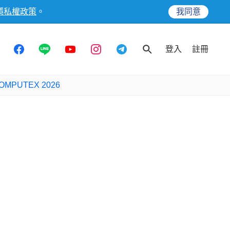
隱私權政策
。
我同意
登入
註冊
OMPUTEX 2026