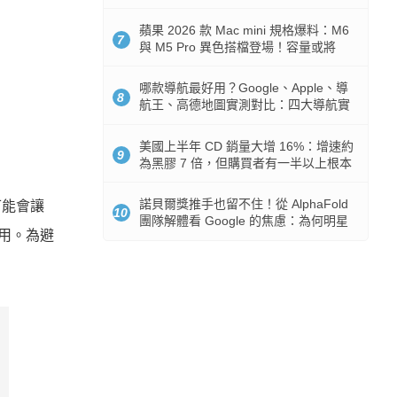
市時間
蘋果 2026 款 Mac mini 規格爆料：M6
7
與 M5 Pro 異色搭檔登場！容量或將
512GB 起跳
哪款導航最好用？Google、Apple、導
8
航王、高德地圖實測對比：四大導航實
測懶人包
美國上半年 CD 銷量大增 16%：增速約
9
為黑膠 7 倍，但購買者有一半以上根本
沒有播放器
諾貝爾獎推手也留不住！從 AlphaFold
可能會讓
10
團隊解體看 Google 的焦慮：為何明星
費用。為避
實驗室要為 Gemini 讓路？