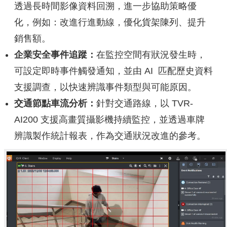
透過⻑時間影像資料回溯，進一步協助策略優
化，例如：改進行進動線，優化貨架陳列、提升
銷售額。
企業安全事件追蹤：
在監控空間有狀況發生時，
可設定即時事件觸發通知，並由 AI 匹配歷史資料
⽀援調查，以快速辨識事件類型與可能原因。
交通節點⾞流分析：
針對交通路線，以 TVR-
AI200 支援高畫質攝影機持續監控，並透過⾞牌
辨識製作統計報表，作為交通狀況改進的參考。