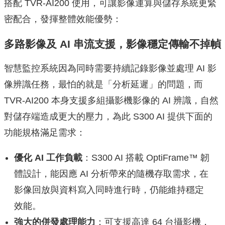
搭配 TVR-AI200 使用，可讓影像運算與儲存系統更緊
密配合，發揮整體效能優勢：
多路影像及 AI 串流支援，影像穩定傳輸不掉幀
智慧監控系統因為同時需要持續記錄影像並處理 AI 影
像辨識任務，最怕的就是「分析延遲」的問題，而
TVR-AI200 本身支援多組攝影機影像的 AI 辨識，自然
對儲存端造成更大的壓力，為此 S300 AI 提供下面的
功能規格滿足需求：
優化
AI
工作負載
：S300 AI 搭載 OptiFrame™ 韌
體設計，能因應 AI 分析帶來的隨機存取需求，在
影像回放與資料寫入同時進行時，仍能維持穩定
效能。
強大的併發處理能力
：可支援高達 64 台攝影機，