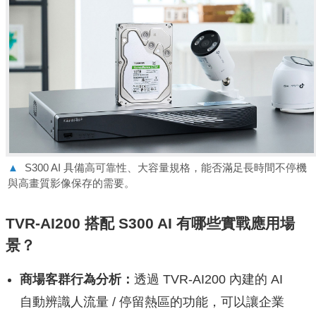
▲
S300 AI 具備高可靠性、大容量規格，能否滿足長時間不停機
與高畫質影像保存的需要。
TVR-AI200 搭配 S300 AI 有哪些實戰應用場
景？
商場客群⾏為分析：
透過 TVR-AI200 內建的 AI
⾃動辨識⼈流量 / 停留熱區的功能，可以讓企業