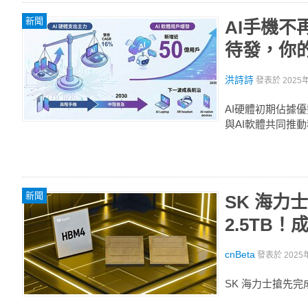
新聞
AI手機不
待發，你
洪詩詩
發表於
2025
AI硬體初期佔據
與AI軟體共同推
新聞
SK 海力
2.5TB！
cnBeta
發表於
2025
SK 海力士搶先完成