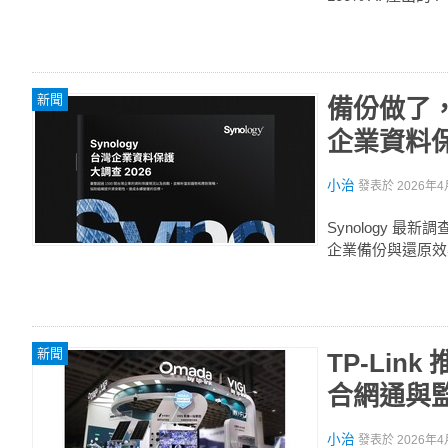
新聞
備份做了，
企業資料
小治
發表於
2026年4
Synology
企業備份與還原效
新聞
TP-Lin
合網通與
小治
發表於
2026年4