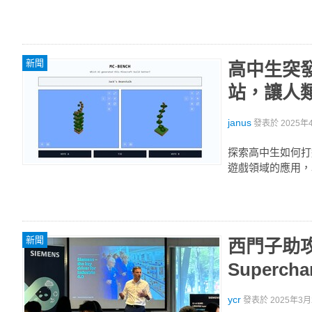
新聞
高中生突發
站，讓人
janus
發表於
2025年4
探索高中生如何打造 M
遊戲領域的應用，
新聞
西門子助
Superch
ycr
發表於
2025年3月2