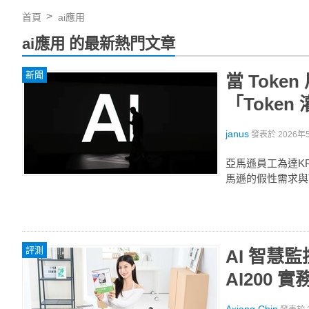
首頁
ai應用
ai應用 的最新熱門文章
新聞
當 Tok
「Token
janus
發表於
2026年5
亞馬遜員工為達KP
馬遜的假性需求與T
評測
AI 智慧監控
AI200 