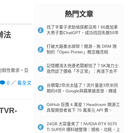
熱門文章
找了半輩子求助偵探都沒用！66歲加拿
1
大男子靠ChatGPT，成功找回失散50年
辦法
家人
打破大廠墨水綁架！開源、無 DRM 限
2
制的「Open Printer」概念機亮相
記憶體漲太兇連老闆都怕了？SK海力士
3
設的假性需求。亞
竟然認了價格「不正常」：再漲下去不
是好事
0
看全文
台積電2奈米太猛了！流片量是3奈米同
4
期的4倍，Google與蘋果搶首發、輝達
與AMD排隊等產能
GitHub 狂攬 4 萬星！Headroom 開源工
5
TVR-
具幫開發者省下 70 萬美元 API 費，
Token 消耗暴降 92%
24GB 大容量來了！NVIDIA RTX 5070
6
Ti SUPER 爆料總整理：規格、功耗、上