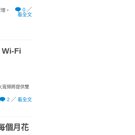
0
管理。
看全文
i-Fi
大寬頻將提供雙
2
看全文
意每個月花