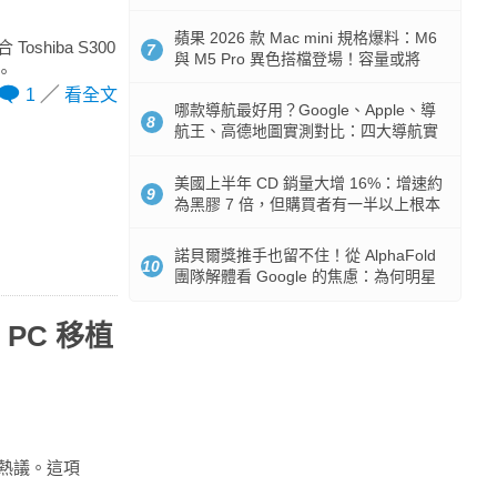
市時間
蘋果 2026 款 Mac mini 規格爆料：M6
shiba S300
7
與 M5 Pro 異色搭檔登場！容量或將
。
512GB 起跳
1
看全文
哪款導航最好用？Google、Apple、導
8
航王、高德地圖實測對比：四大導航實
測懶人包
美國上半年 CD 銷量大增 16%：增速約
9
為黑膠 7 倍，但購買者有一半以上根本
沒有播放器
諾貝爾獎推手也留不住！從 AlphaFold
10
團隊解體看 Google 的焦慮：為何明星
實驗室要為 Gemini 讓路？
PC 移植
群熱議。這項