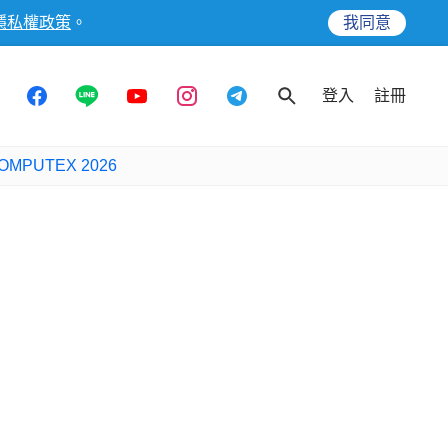
隱私權政策
。
我同意
登入
註冊
OMPUTEX 2026