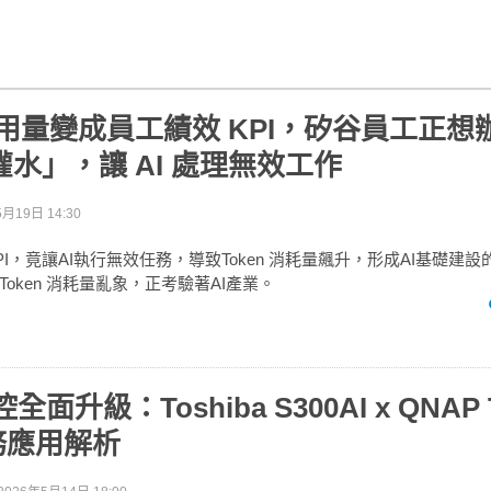
en 用量變成員工績效 KPI，矽谷員工正想
 灌水」，讓 AI 處理無效工作
月19日 14:30
I，竟讓AI執行無效任務，導致Token 消耗量飆升，形成AI基礎建
oken 消耗量亂象，正考驗著AI產業。
全⾯升級：Toshiba S300AI x QNAP 
實務應⽤解析