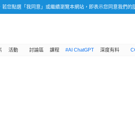
，若您點選「我同意」或繼續瀏覽本網站，即表示您同意我們的
片
活動
討論區
課程
#AI ChatGPT
深度有料
C