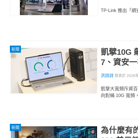
TP-Link 推
新聞
凱擘10G
7、資安
洪詩詩
發表於
2026
凱擘大寬頻斥資百
向對稱 10G 
新聞
為什麼有的