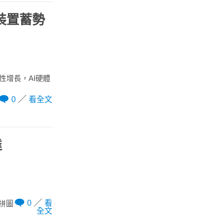
裝置蓄勢
性增長，AI硬體
0
看全文
達
0
看
鍵拼圖
全文