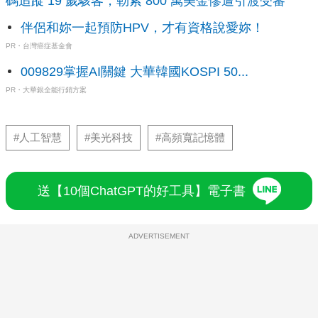
碼追蹤 19 歲駭客，勒索 800 萬美金慘遭引渡受審
伴侶和妳一起預防HPV，才有資格說愛妳！
PR・台灣癌症基金會
009829掌握AI關鍵 大華韓國KOSPI 50...
PR・大華銀全能行銷方案
#人工智慧
#美光科技
#高頻寬記憶體
送【10個ChatGPT的好工具】電子書
ADVERTISEMENT