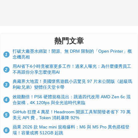
熱門文章
打破大廠墨水綁架！開源、無 DRM 限制的「Open Printer」概
1
念機亮相
用AI省下4小時竟被塞更多工作！過來人曝光：為什麼優秀員工
2
不再跟你分享怎麼使用AI
典藏界大地震！美國懷舊遊戲小店驚見 97 片未公開版《超級瑪
3
利歐兄弟》變體任天堂卡帶
效能翻倍！PS6 硬體規格流出：跳過四代改用 AMD Zen 6c 混
4
合架構，4K 120fps 與全光追時代來臨
GitHub 狂攬 4 萬星！Headroom 開源工具幫開發者省下 70 萬
5
美元 API 費，Token 消耗暴降 92%
蘋果 2026 款 Mac mini 規格爆料：M6 與 M5 Pro 異色搭檔登
6
場！容量或將 512GB 起跳