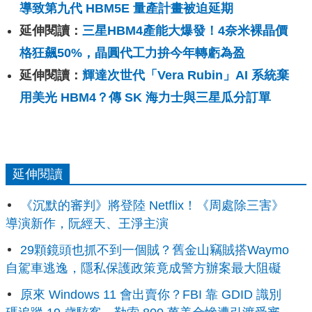
導致第九代 HBM5E 量產計畫被迫延期
延伸閱讀：
三星HBM4產能大爆發！4奈米裸晶價
格狂飆50%，晶圓代工力拚今年轉虧為盈
延伸閱讀：
輝達次世代「Vera Rubin」AI 系統棄
用美光 HBM4？傳 SK 海力士與三星瓜分訂單
延伸閱讀
《沉默的審判》將登陸 Netflix！《周處除三害》
導演新作，阮經天、王淨主演
29顆鏡頭也抓不到一個賊？舊金山竊賊搭Waymo
自駕車逃逸，隱私保護政策竟成警方辦案最大阻礙
原來 Windows 11 會出賣你？FBI 靠 GDID 識別