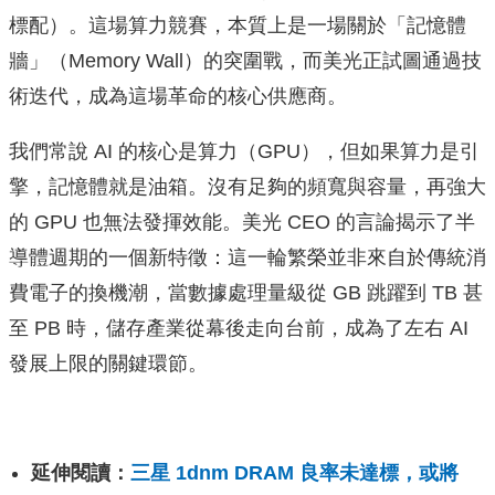
標配）。這場算力競賽，本質上是一場關於「記憶體
牆」（Memory Wall）的突圍戰，而美光正試圖通過技
術迭代，成為這場革命的核心供應商。
我們常說 AI 的核心是算力（GPU），但如果算力是引
擎，記憶體就是油箱。沒有足夠的頻寬與容量，再強大
的 GPU 也無法發揮效能。美光 CEO 的言論揭示了半
導體週期的一個新特徵：這一輪繁榮並非來自於傳統消
費電子的換機潮，當數據處理量級從 GB 跳躍到 TB 甚
至 PB 時，儲存產業從幕後走向台前，成為了左右 AI
發展上限的關鍵環節。
延伸閱讀：
三星 1dnm DRAM 良率未達標，或將