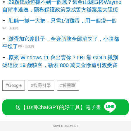
29顆鏡頭也抓不到一個賊？舊金山竊賊搭Waymo
自駕車逃逸，隱私保護政策竟成警方辦案最大阻礙
肚腩一抓一大把，只需1個雞蛋，用一個瘦一個
PR・新素簡
雞蛋加它瘦肚子，全身脂肪全部消失了，小腹都
平坦了
PR・新素簡
原來 Windows 11 會出賣你？FBI 靠 GDID 識別
碼追蹤 19 歲駭客，勒索 800 萬美金慘遭引渡受審
#Google
#搜尋引擎
#反壟斷
送【10個ChatGPT的好工具】電子書
ADVERTISEMENT