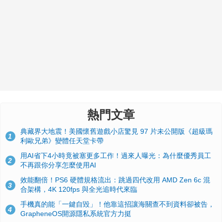
熱門文章
典藏界大地震！美國懷舊遊戲小店驚見 97 片未公開版《超級瑪
1
利歐兄弟》變體任天堂卡帶
用AI省下4小時竟被塞更多工作！過來人曝光：為什麼優秀員工
2
不再跟你分享怎麼使用AI
效能翻倍！PS6 硬體規格流出：跳過四代改用 AMD Zen 6c 混
3
合架構，4K 120fps 與全光追時代來臨
手機真的能「一鍵自毀」！他靠這招讓海關查不到資料卻被告，
4
GrapheneOS開源隱私系統官方力挺