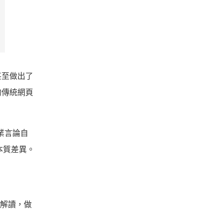
 甚至做出了
的傳統網頁
商業言論自
本質差異。
的解讀，做