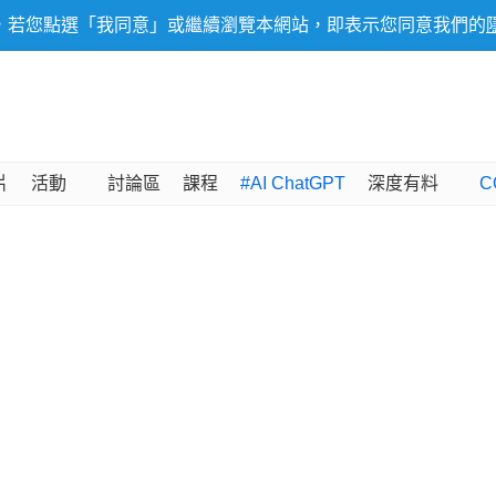
，若您點選「我同意」或繼續瀏覽本網站，即表示您同意我們的
片
活動
討論區
課程
#AI ChatGPT
深度有料
C