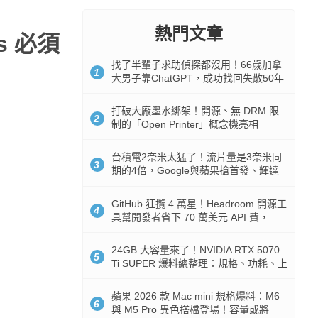
熱門文章
s 必須
找了半輩子求助偵探都沒用！66歲加拿
1
大男子靠ChatGPT，成功找回失散50年
家人
打破大廠墨水綁架！開源、無 DRM 限
2
制的「Open Printer」概念機亮相
台積電2奈米太猛了！流片量是3奈米同
3
期的4倍，Google與蘋果搶首發、輝達
與AMD排隊等產能
GitHub 狂攬 4 萬星！Headroom 開源工
4
具幫開發者省下 70 萬美元 API 費，
Token 消耗暴降 92%
24GB 大容量來了！NVIDIA RTX 5070
5
Ti SUPER 爆料總整理：規格、功耗、上
市時間
蘋果 2026 款 Mac mini 規格爆料：M6
6
與 M5 Pro 異色搭檔登場！容量或將