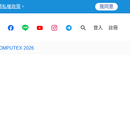
隱私權政策
。
我同意
登入
註冊
OMPUTEX 2026