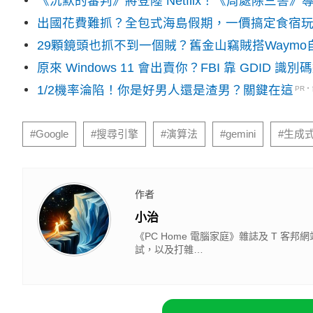
《沉默的審判》將登陸 Netflix！《周處除三害
出國花費難抓？全包式海島假期，一價搞定食宿
29顆鏡頭也抓不到一個賊？舊金山竊賊搭Waym
原來 Windows 11 會出賣你？FBI 靠 GDID 
1/2機率淪陷！你是好男人還是渣男？關鍵在這
PR
#Google
#搜尋引擎
#演算法
#gemini
#生成式
作者
小治
《PC Home 電腦家庭》雜誌及 T
試，以及打雜…