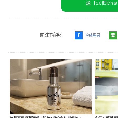
送【10個Ch
關注T客邦
粉絲專頁