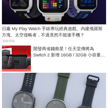
日廠 My Play Watch 手錶專玩經典遊戲、內建俄羅斯
方塊、太空侵略者，不過竟然不能連手機？
遊戲/電競
開發商省錢救星！任天堂傳將為
Switch 2 新增 16GB / 32GB 小容量遊
戲卡的選擇