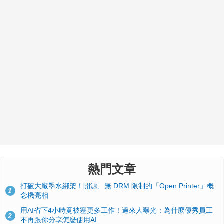
熱門文章
打破大廠墨水綁架！開源、無 DRM 限制的「Open Printer」概
1
念機亮相
用AI省下4小時竟被塞更多工作！過來人曝光：為什麼優秀員工
2
不再跟你分享怎麼使用AI