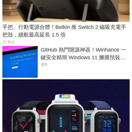
手把、行動電源合體！Belkin 推 Switch 2 磁吸充電手
把殼，續航最高延長 1.5 倍
3C新品
GitHub 熱門開源神器！Winhance 一
鍵安全精簡 Windows 11 臃腫預裝軟
體與後台追蹤
趨勢