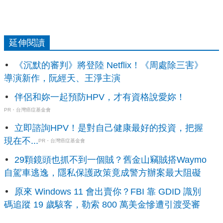
延伸閱讀
《沉默的審判》將登陸 Netflix！《周處除三害》
導演新作，阮經天、王淨主演
伴侶和妳一起預防HPV，才有資格說愛妳！
PR・台灣癌症基金會
立即諮詢HPV！是對自己健康最好的投資，把握
現在不...
PR・台灣癌症基金會
29顆鏡頭也抓不到一個賊？舊金山竊賊搭Waymo
自駕車逃逸，隱私保護政策竟成警方辦案最大阻礙
原來 Windows 11 會出賣你？FBI 靠 GDID 識別
碼追蹤 19 歲駭客，勒索 800 萬美金慘遭引渡受審