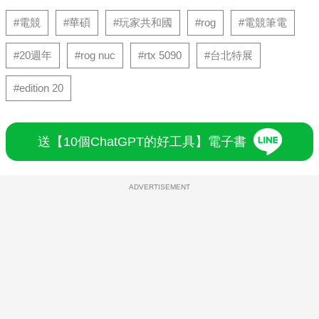
#電競
#華碩
#玩家共和國
#rog
#電競筆電
#20週年
#rog nuc
#rtx 5090
#台北特展
#edition 20
送【10個ChatGPT的好工具】電子書
ADVERTISEMENT