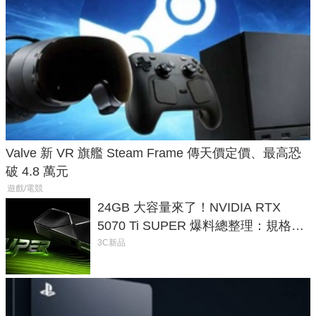
Valve 新 VR 旗艦 Steam Frame 傳天價定價、最高恐
破 4.8 萬元
遊戲/電競
24GB 大容量來了！NVIDIA RTX
5070 Ti SUPER 爆料總整理：規格、
功耗、上市時間
3C新品