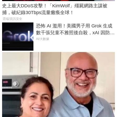
史上最大DDoS攻擊！「KimWolf」殭屍網路主謀被
捕，破紀錄30Tbps流量癱瘓全球！
雲端/資訊安全
恐怖 AI 濫用！美國男子用 Grok 生成
數千張兒童不雅照後自殺，xAI 因防護
失靈與不配合警方遭起訴
AI/大數據