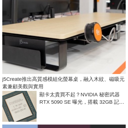
j5Create推出高質感模組化螢幕桌，融入木紋、磁吸元
素兼顧美觀與實用
顯卡太貴買不起？NVIDIA 秘密武器
RTX 5090 SE 曝光，搭載 32GB 記憶
體