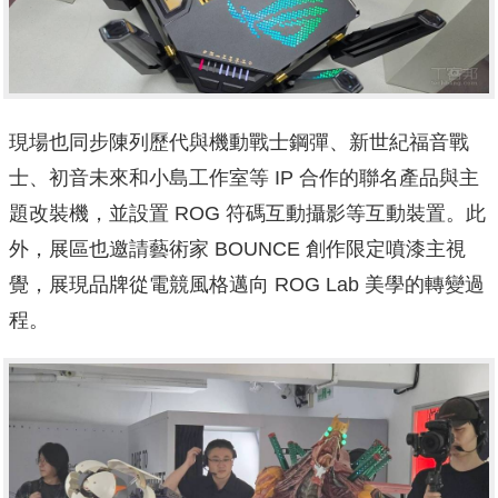
現場也同步陳列歷代與機動戰士鋼彈、新世紀福音戰
士、初音未來和小島工作室等 IP 合作的聯名產品與主
題改裝機，並設置 ROG 符碼互動攝影等互動裝置。此
外，展區也邀請藝術家 BOUNCE 創作限定噴漆主視
覺，展現品牌從電競風格邁向 ROG Lab 美學的轉變過
程。