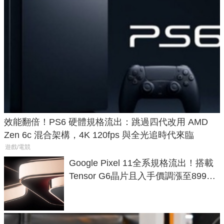
效能翻倍！PS6 硬體規格流出：跳過四代改用 AMD
Zen 6c 混合架構，4K 120fps 與全光追時代來臨
遊戲/電競
Google Pixel 11全系規格流出！搭載
Tensor G6晶片且入手價調漲至899美
元