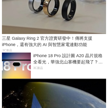
三星 Galaxy Ring 2 官方證實研發中！傳將支援
iPhone，還有強大的 AI 與智慧家電連動功能
3C新品
iPhone 18 Pro 設計圖 A20 晶片規格
全看光，華強北山寨機要起飛了？專
家曝山寨機無法復刻兩大關鍵
3C新品