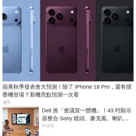
蘋果秋季發表會大預測！除了 iPhone 18 Pro，還有摺
疊機登場？新機亮點預測一次看
趨勢
Dell 推「會議室一體機」！43 吋顯示
器整合 Sony 鏡頭、麥克風、喇叭，
一條 USB-C 就能開會
3C新品