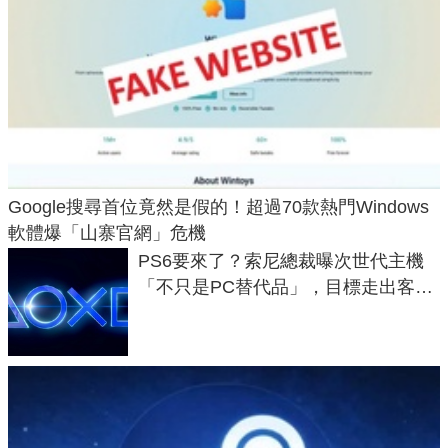
Google搜尋首位竟然是假的！超過70款熱門Windows
軟體爆「山寨官網」危機
PS6要來了？索尼總裁曝次世代主機
「不只是PC替代品」，目標走出客
廳、進軍電競桌面