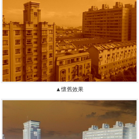
▲懷舊效果