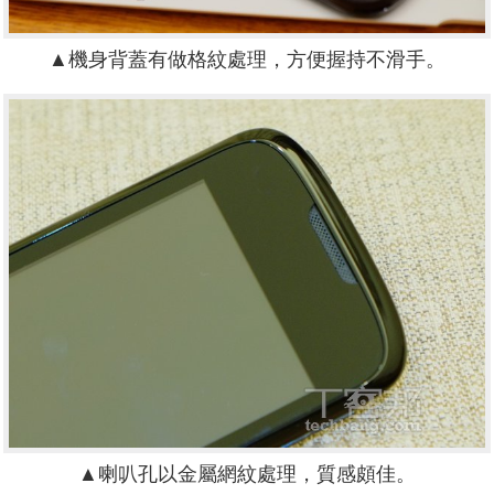
▲機身背蓋有做格紋處理，方便握持不滑手。
▲喇叭孔以金屬網紋處理，質感頗佳。