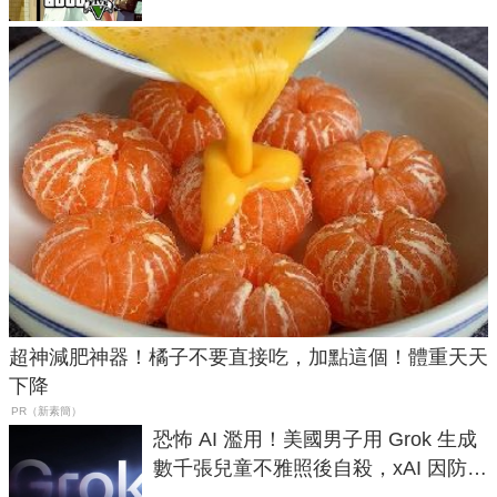
超神減肥神器！橘子不要直接吃，加點這個！體重天天
下降
PR（新素簡）
恐怖 AI 濫用！美國男子用 Grok 生成
數千張兒童不雅照後自殺，xAI 因防護