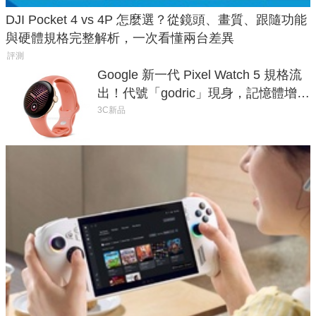
DJI Pocket 4 vs 4P 怎麼選？從鏡頭、畫質、跟隨功能
與硬體規格完整解析，一次看懂兩台差異
評測
Google 新一代 Pixel Watch 5 規格流
出！代號「godric」現身，記憶體增強
鎖定 AI 應用
3C新品