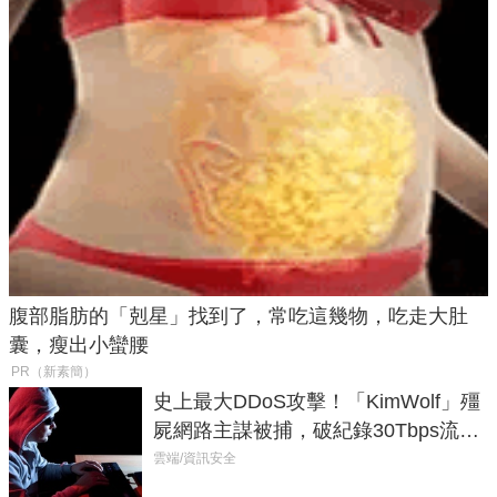
腹部脂肪的「剋星」找到了，常吃這幾物，吃走大肚
囊，瘦出小蠻腰
PR（新素簡）
史上最大DDoS攻擊！「KimWolf」殭
屍網路主謀被捕，破紀錄30Tbps流量
癱瘓全球！
雲端/資訊安全