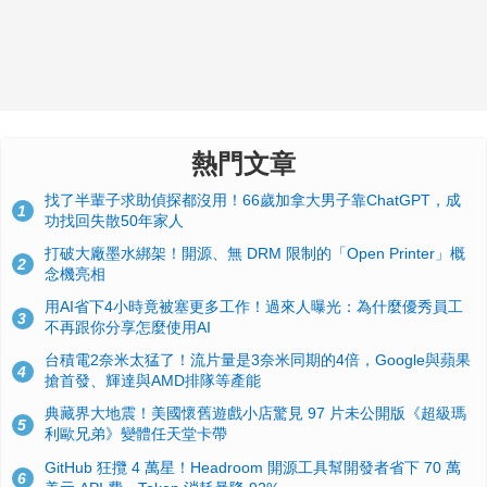
熱門文章
找了半輩子求助偵探都沒用！66歲加拿大男子靠ChatGPT，成
1
功找回失散50年家人
打破大廠墨水綁架！開源、無 DRM 限制的「Open Printer」概
2
念機亮相
用AI省下4小時竟被塞更多工作！過來人曝光：為什麼優秀員工
3
不再跟你分享怎麼使用AI
台積電2奈米太猛了！流片量是3奈米同期的4倍，Google與蘋果
4
搶首發、輝達與AMD排隊等產能
典藏界大地震！美國懷舊遊戲小店驚見 97 片未公開版《超級瑪
5
利歐兄弟》變體任天堂卡帶
GitHub 狂攬 4 萬星！Headroom 開源工具幫開發者省下 70 萬
6