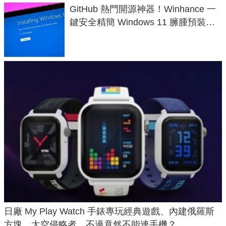
GitHub 熱門開源神器！Winhance 一
鍵安全精簡 Windows 11 臃腫預裝軟
體與後台追蹤
日廠 My Play Watch 手錶專玩經典遊戲、內建俄羅斯
方塊、太空侵略者，不過竟然不能連手機？