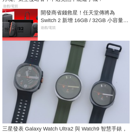
遊戲/電競
開發商省錢救星！任天堂傳將為
Switch 2 新增 16GB / 32GB 小容量遊
戲卡的選擇
遊戲/電競
三星發表 Galaxy Watch Ultra2 與 Watch9 智慧手錶，