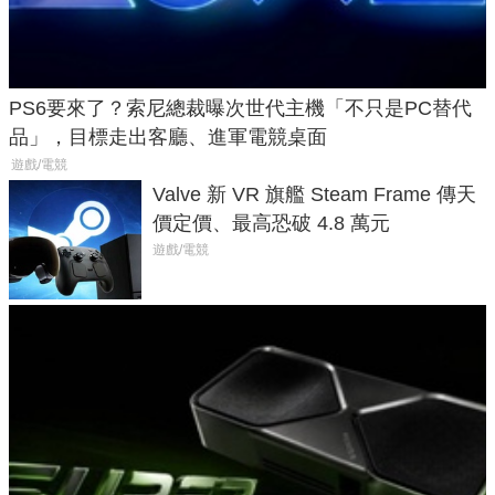
PS6要來了？索尼總裁曝次世代主機「不只是PC替代
品」，目標走出客廳、進軍電競桌面
遊戲/電競
Valve 新 VR 旗艦 Steam Frame 傳天
價定價、最高恐破 4.8 萬元
遊戲/電競