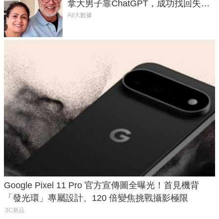
拿大男子靠ChatGPT，成功找回失散
50年家人
AI/大數據
Google Pixel 11 Pro 官方宣傳圖全曝光！首見機背
「發光環」專屬設計、120 倍變焦挑戰攝影極限
3C新品