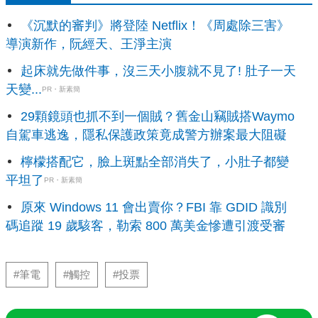
《沉默的審判》將登陸 Netflix！《周處除三害》
導演新作，阮經天、王淨主演
起床就先做件事，沒三天小腹就不見了! 肚子一天
天變...
PR・新素簡
29顆鏡頭也抓不到一個賊？舊金山竊賊搭Waymo
自駕車逃逸，隱私保護政策竟成警方辦案最大阻礙
檸檬搭配它，臉上斑點全部消失了，小肚子都變
平坦了
PR・新素簡
原來 Windows 11 會出賣你？FBI 靠 GDID 識別
碼追蹤 19 歲駭客，勒索 800 萬美金慘遭引渡受審
#筆電
#觸控
#投票