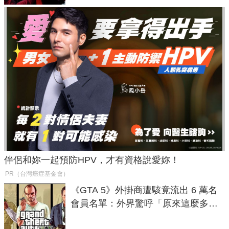
伴侶和妳一起預防HPV，才有資格說愛妳！
PR（台灣癌症基金會）
《GTA 5》外掛商遭駭竟流出 6 萬名
會員名單：外界驚呼「原來這麼多人
在開掛！」