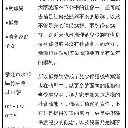
大家認識在不公平的社會中，盡可能
●受虐兒
去補足社會殘缺與不安的族群，以致
●孤兒
不管是身心障礙族群、弱勢婦女族
群、到近來也漸漸理解兒少族群也是
●清寒家庭
權益被忽略且沒有社會實力的族群，
子女
漸漸也注視到孩童應該要有享有童年
的權利。
新北市永和
所以孤兒院變成了兒少保護機構漸漸
區竹林路75
也在轉型中，做更多的面向的服務包
巷11號
含受虐兒等，讓大家更加知道這樣的
社會樣態下，機構所負起的責任，不
02-8927-
在只是提供安置的處所，更是要倡導
6225
保護兒少的觀念，以及兒童乃是國家