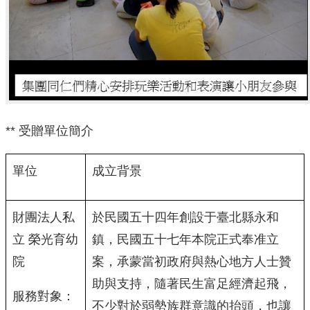
** 受贈單位簡介
單位
成立背景
財團法人私
於民國五十四年創設于臺北縣永和
立 榮光育幼
鎮，民國五十七年本院正式奉准立
院
案，承蒙當初政府與熱心地方人士贊
助與支持，隨著民生富足經濟起飛，
服務對象：
不少對於弱勢族群意識的抬頭，也讓