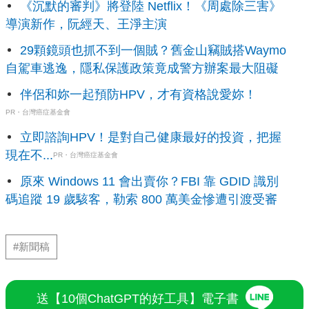
《沉默的審判》將登陸 Netflix！《周處除三害》
導演新作，阮經天、王淨主演
29顆鏡頭也抓不到一個賊？舊金山竊賊搭Waymo
自駕車逃逸，隱私保護政策竟成警方辦案最大阻礙
伴侶和妳一起預防HPV，才有資格說愛妳！
PR・台灣癌症基金會
立即諮詢HPV！是對自己健康最好的投資，把握
現在不...
PR・台灣癌症基金會
原來 Windows 11 會出賣你？FBI 靠 GDID 識別
碼追蹤 19 歲駭客，勒索 800 萬美金慘遭引渡受審
#新聞稿
送【10個ChatGPT的好工具】電子書