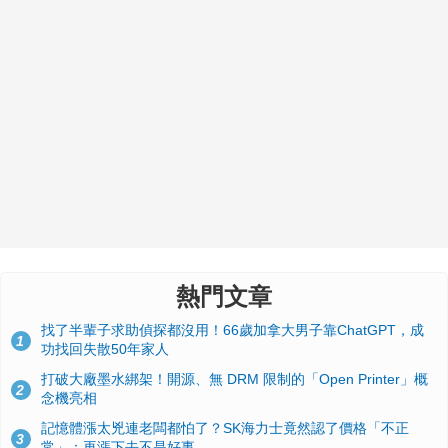
熱門文章
找了半輩子求助偵探都沒用！66歲加拿大男子靠ChatGPT，成
1
功找回失散50年家人
打破大廠墨水綁架！開源、無 DRM 限制的「Open Printer」概
2
念機亮相
記憶體漲太兇連老闆都怕了？SK海力士竟然認了價格「不正
3
常」：再漲下去不是好事