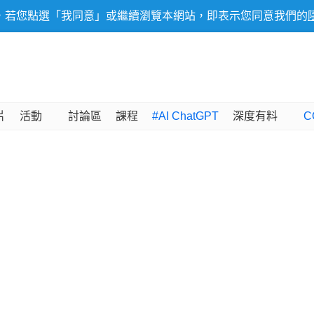
，若您點選「我同意」或繼續瀏覽本網站，即表示您同意我們的
片
活動
討論區
課程
#AI ChatGPT
深度有料
C