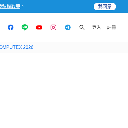
隱私權政策
。
我同意
登入
註冊
OMPUTEX 2026