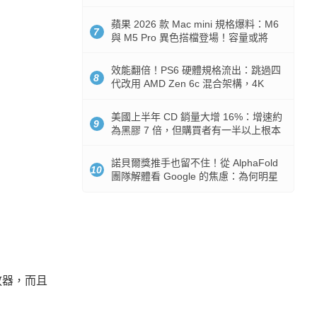
Token 消耗暴降 92%
蘋果 2026 款 Mac mini 規格爆料：M6
7
與 M5 Pro 異色搭檔登場！容量或將
512GB 起跳
效能翻倍！PS6 硬體規格流出：跳過四
8
代改用 AMD Zen 6c 混合架構，4K
120fps 與全光追時代來臨
美國上半年 CD 銷量大增 16%：增速約
9
為黑膠 7 倍，但購買者有一半以上根本
沒有播放器
諾貝爾獎推手也留不住！從 AlphaFold
10
團隊解體看 Google 的焦慮：為何明星
實驗室要為 Gemini 讓路？
放器，而且