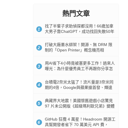
熱門文章
找了半輩子求助偵探都沒用！66歲加拿
1
大男子靠ChatGPT，成功找回失散50年
家人
打破大廠墨水綁架！開源、無 DRM 限
2
制的「Open Printer」概念機亮相
用AI省下4小時竟被塞更多工作！過來人
3
曝光：為什麼優秀員工不再跟你分享怎
麼使用AI
台積電2奈米太猛了！流片量是3奈米同
4
期的4倍，Google與蘋果搶首發、輝達
與AMD排隊等產能
典藏界大地震！美國懷舊遊戲小店驚見
5
97 片未公開版《超級瑪利歐兄弟》變體
任天堂卡帶
GitHub 狂攬 4 萬星！Headroom 開源工
6
具幫開發者省下 70 萬美元 API 費，