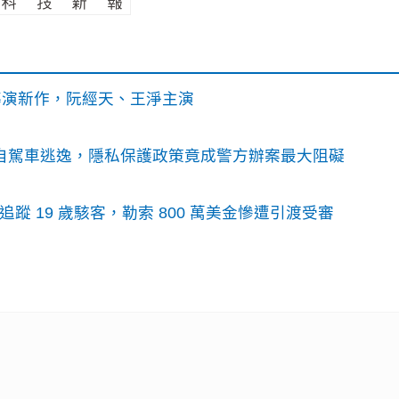
》導演新作，阮經天、王淨主演
o自駕車逃逸，隱私保護政策竟成警方辦案最大阻礙
識別碼追蹤 19 歲駭客，勒索 800 萬美金慘遭引渡受審