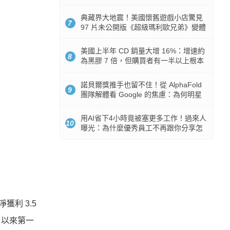
512GB 起跳
典藏界大地震！美國懷舊遊戲小店驚見
7
97 片未公開版《超級瑪利歐兄弟》變體
任天堂卡帶
美國上半年 CD 銷量大增 16%：增速約
8
為黑膠 7 倍，但購買者有一半以上根本
沒有播放器
諾貝爾獎推手也留不住！從 AlphaFold
9
團隊解體看 Google 的焦慮：為何明星
實驗室要為 Gemini 讓路？
用AI省下4小時竟被塞更多工作！過來人
10
曝光：為什麼優秀員工不再跟你分享怎
麼使用AI
利 3.5
 以來第一