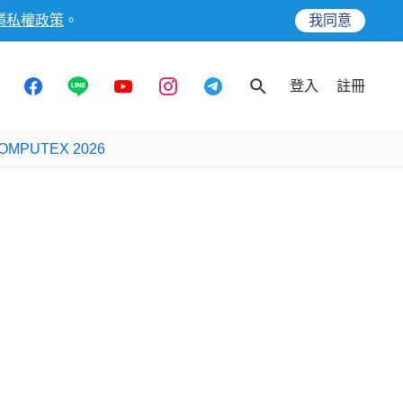
隱私權政策
。
我同意
登入
註冊
OMPUTEX 2026