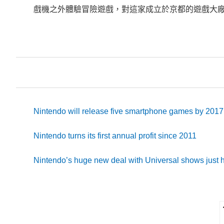
戲機之外體驗冒險遊戲，對這家成立於京都的遊戲大
Nintendo will release five smartphone games by 2017
Nintendo turns its first annual profit since 2011
Nintendo’s huge new deal with Universal shows just how