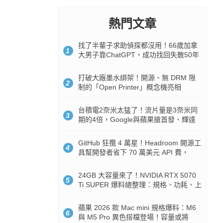
熱門文章
找了半輩子求助偵探都沒用！66歲加拿
1
大男子靠ChatGPT，成功找回失散50年
家人
打破大廠墨水綁架！開源、無 DRM 限
2
制的「Open Printer」概念機亮相
台積電2奈米太猛了！流片量是3奈米同
3
期的4倍，Google與蘋果搶首發、輝達
與AMD排隊等產能
GitHub 狂攬 4 萬星！Headroom 開源工
4
具幫開發者省下 70 萬美元 API 費，
Token 消耗暴降 92%
24GB 大容量來了！NVIDIA RTX 5070
5
Ti SUPER 爆料總整理：規格、功耗、上
市時間
蘋果 2026 款 Mac mini 規格爆料：M6
6
與 M5 Pro 異色搭檔登場！容量或將