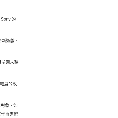
ony 的
開發新遊戲，
目前還未聽
大幅度的改
作對象，如
天堂自家遊