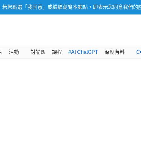
，若您點選「我同意」或繼續瀏覽本網站，即表示您同意我們的
片
活動
討論區
課程
#AI ChatGPT
深度有料
C