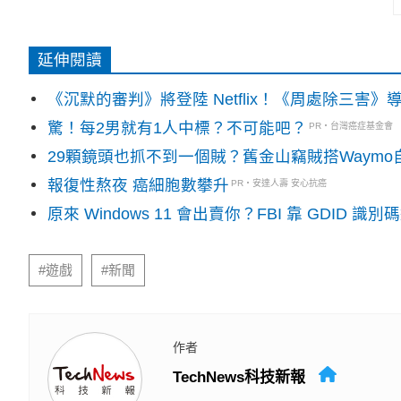
延伸閱讀
《沉默的審判》將登陸 Netflix！《周處除三害
驚！每2男就有1人中標？不可能吧？
PR・台灣癌症基金會
29顆鏡頭也抓不到一個賊？舊金山竊賊搭Waym
報復性熬夜 癌細胞數攀升
PR・安達人壽 安心抗癌
原來 Windows 11 會出賣你？FBI 靠 GDID 
#遊戲
#新聞
作者
TechNews科技新報