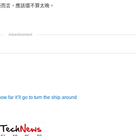
廠而言，應該還不算太晚。
 far it’ll go to turn the ship around