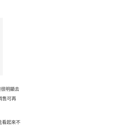
，但很明顯去
 銷售可再
能看起來不