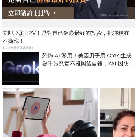
立即諮詢HPV！是對自己健康最好的投資，把握現在
不嫌晚！
PR（台灣癌症基金會）
恐怖 AI 濫用！美國男子用 Grok 生成
數千張兒童不雅照後自殺，xAI 因防護
失靈與不配合警方遭起訴