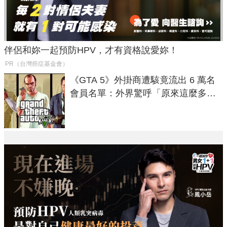
伴侶和妳一起預防HPV，才有資格說愛妳！
PR（台灣癌症基金會）
《GTA 5》外掛商遭駭竟流出 6 萬名
會員名單：外界驚呼「原來這麼多人
在開掛！」