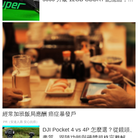
次規格終於不擠牙膏
經常加班飯局應酬 癌症暴發戶
PR（安達人壽 安心抗癌）
DJI Pocket 4 vs 4P 怎麼選？從鏡頭、
畫質、跟隨功能與硬體規格完整解