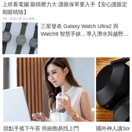
上班看電腦 眼睛壓力大 護眼保單要入手【安心護眼定
期眼睛險】
PR（安達人壽 安心護眼）
三星發表 Galaxy Watch Ultra2 與
Watch9 智慧手錶，導入潛水與越野跑
導航功能
甜點手搖下午茶 癌細胞易找上門
國外神人讓Sony