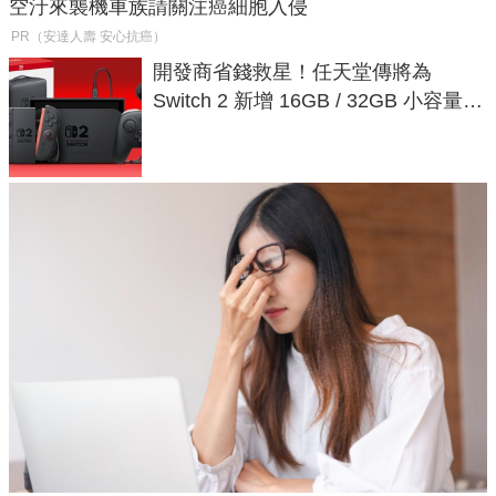
空汙來襲機車族請關注癌細胞入侵
PR（安達人壽 安心抗癌）
開發商省錢救星！任天堂傳將為
Switch 2 新增 16GB / 32GB 小容量遊
戲卡的選擇