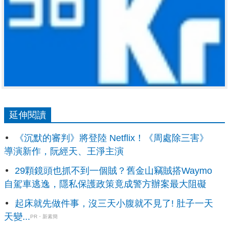
延伸閱讀
《沉默的審判》將登陸 Netflix！《周處除三害》
導演新作，阮經天、王淨主演
29顆鏡頭也抓不到一個賊？舊金山竊賊搭Waymo
自駕車逃逸，隱私保護政策竟成警方辦案最大阻礙
起床就先做件事，沒三天小腹就不見了! 肚子一天
天變...
PR・新素簡