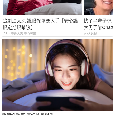
追劇追太久 護眼保單要入手【安心護
找了半輩子求助
眼定期眼睛險】
大男子靠Chat
年家人
PR（安達人壽 安心護眼）
AI/大數據