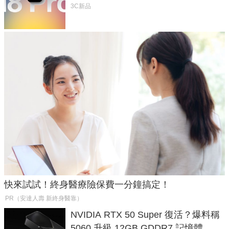
家曝山寨機無法復刻兩大關鍵
3C新品
快來試試！終身醫療險保費一分鐘搞定！
PR（安達人壽 新終身醫靠）
NVIDIA RTX 50 Super 復活？爆料稱
5060 升級 12GB GDDR7 記憶體，這