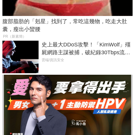
腹部脂肪的「剋星」找到了，常吃這幾物，吃走大肚
囊，瘦出小蠻腰
PR（新素簡）
史上最大DDoS攻擊！「KimWolf」殭
屍網路主謀被捕，破紀錄30Tbps流量
癱瘓全球！
雲端/資訊安全