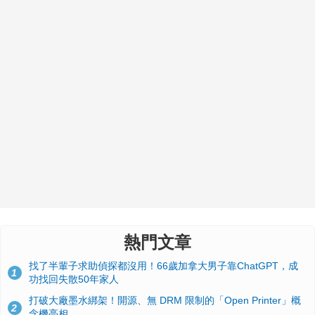
熱門文章
找了半輩子求助偵探都沒用！66歲加拿大男子靠ChatGPT，成
1
功找回失散50年家人
打破大廠墨水綁架！開源、無 DRM 限制的「Open Printer」概
2
念機亮相