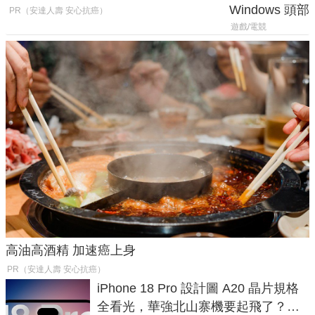
Windows 
PR（安達人壽 安心抗癌）
飛行超有感
遊戲/電競
高油高酒精 加速癌上身
PR（安達人壽 安心抗癌）
iPhone 18 Pro 設計圖 A20 晶片規格
全看光，華強北山寨機要起飛了？專