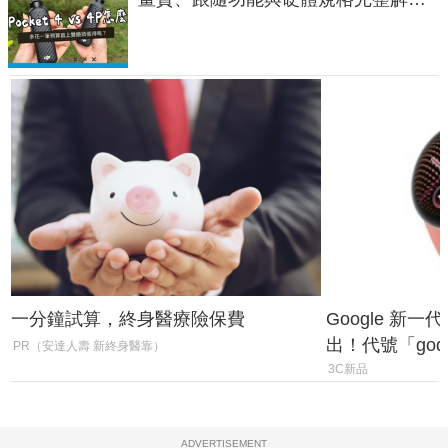
析，一次看懂兩台差異
一分鐘試算，終身醫療險保費
Google 新一代 
出！代號「god
PR（安達人壽 新終身醫靠）
鎖定 AI 應用
3C新品
ADVERTISEMENT