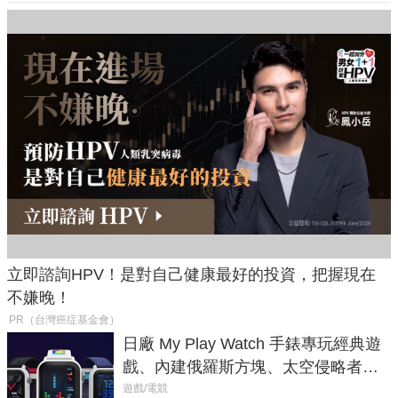
立即諮詢HPV！是對自己健康最好的投資，把握現在
不嫌晚！
PR（台灣癌症基金會）
日廠 My Play Watch 手錶專玩經典遊
戲、內建俄羅斯方塊、太空侵略者，
不過竟然不能連手機？
遊戲/電競