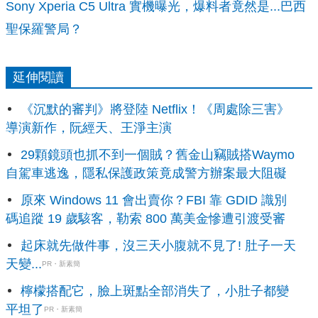
Sony Xperia C5 Ultra 實機曝光，爆料者竟然是...巴西
聖保羅警局？
延伸閱讀
《沉默的審判》將登陸 Netflix！《周處除三害》
導演新作，阮經天、王淨主演
29顆鏡頭也抓不到一個賊？舊金山竊賊搭Waymo
自駕車逃逸，隱私保護政策竟成警方辦案最大阻礙
原來 Windows 11 會出賣你？FBI 靠 GDID 識別
碼追蹤 19 歲駭客，勒索 800 萬美金慘遭引渡受審
起床就先做件事，沒三天小腹就不見了! 肚子一天
天變...
PR・新素簡
檸檬搭配它，臉上斑點全部消失了，小肚子都變
平坦了
PR・新素簡