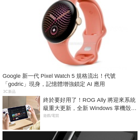
Google 新一代 Pixel Watch 5 規格流出！代號
「godric」現身，記憶體增強鎖定 AI 應用
3C新品
終於要好用了！ROG Ally 將迎來系統
級重大更新，全新 Windows 掌機殼模
式讓操作就像 Xbox 一樣順暢
遊戲/電競