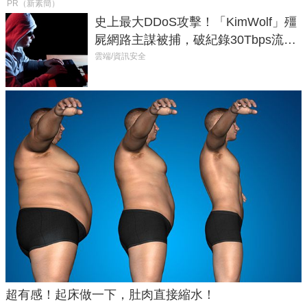
PR（新素簡）
史上最大DDoS攻擊！「KimWolf」殭
屍網路主謀被捕，破紀錄30Tbps流量
癱瘓全球！
雲端/資訊安全
超有感！起床做一下，肚肉直接縮水！