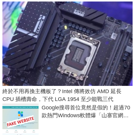
終於不用再換主機板了？Intel 傳將效仿 AMD 延長
CPU 插槽壽命，下代 LGA 1954 至少能戰三代
Google搜尋首位竟然是假的！超過70
款熱門Windows軟體爆「山寨官網」
危機