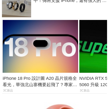
中！傳將支援 iPhone，還有強大的 AI
與智慧家電連動功能
iPhone 18 Pro 設計圖 A20 晶片規格全
NVIDIA RTX
看光，華強北山寨機要起飛了？專家曝
5060 升級 1
山寨機無法復刻兩大關鍵
次規格終於不
3C新品
3C新品