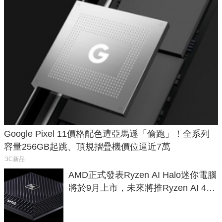
Google Pixel 11價格配色遭亞馬遜「偷跑」！全系列
容量256GB起跳、頂規摺疊機價位逼近7萬
3C新品
AMD正式發表Ryzen AI Halo迷你電腦
將於9月上市，未來將推Ryzen AI 400
Max系列處理器與對應升級版