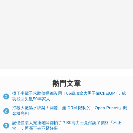
熱門文章
找了半輩子求助偵探都沒用！66歲加拿大男子靠ChatGPT，成
1
功找回失散50年家人
打破大廠墨水綁架！開源、無 DRM 限制的「Open Printer」概
2
念機亮相
記憶體漲太兇連老闆都怕了？SK海力士竟然認了價格「不正
3
常」：再漲下去不是好事