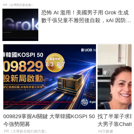
PR（台灣癌症基金會）
恐怖 AI 濫用！美國男子用 Grok 生成
數千張兒童不雅照後自殺，xAI 因防護
失靈與不配合警方遭起訴
009829掌握AI關鍵 大華韓國KOSPI 50
找了半輩子求助
今強勢開募
大男子靠Chat
年家人
PR（大華銀全能行銷方案）
AI/大數據