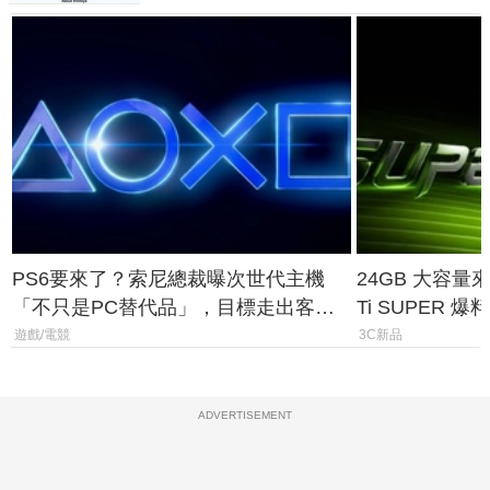
PS6要來了？索尼總裁曝次世代主機
24GB 大容量來了
「不只是PC替代品」，目標走出客
Ti SUPER
廳、進軍電競桌面
上市時間
遊戲/電競
3C新品
ADVERTISEMENT