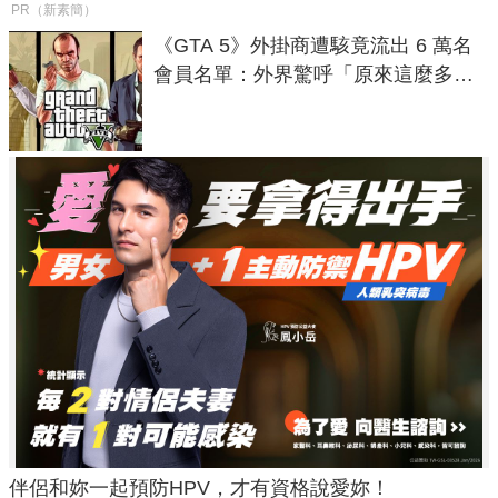
PR（新素簡）
《GTA 5》外掛商遭駭竟流出 6 萬名
會員名單：外界驚呼「原來這麼多人
在開掛！」
伴侶和妳一起預防HPV，才有資格說愛妳！