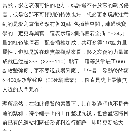
當然，影之哀傷可怕的地方，或許還不在於它的武器傷
害，或是它那不可預期的特效也好，想必更多玩家注意
到的是影之哀傷竟然有著3顆紅色插槽空間，練過珠寶
學的一定更為興奮，這表示這3個插槽若全插上+34力
量的紅色龍瞳石，配合插槽加成，共可多得110點力量
屬性，也就是說在珠寶學觀點來看，影之哀傷的力量加
成就已經是333（223+110）點了，這等於常駐了666
點攻擊強度，更不要說武器附魔：「狂暴」發動後的額
外400點攻擊強度（非死騎職業），簡直是史上最慘無
人道的人間兇器！
理所當然，在如此優質的素質下，其任務過程也不是普
通的繁雜，待小編手上的工作整理完後，也會盡速將目
前已有的網站相關任務資料進行翻譯，即時更新給大