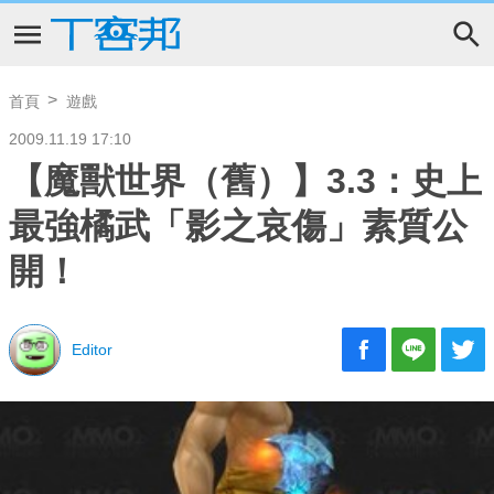
首頁
遊戲
2009.11.19 17:10
【魔獸世界（舊）】3.3：史上
最強橘武「影之哀傷」素質公
開！
Editor