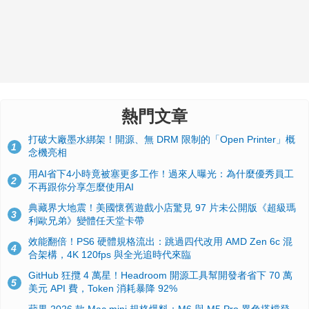
熱門文章
打破大廠墨水綁架！開源、無 DRM 限制的「Open Printer」概
1
念機亮相
用AI省下4小時竟被塞更多工作！過來人曝光：為什麼優秀員工
2
不再跟你分享怎麼使用AI
典藏界大地震！美國懷舊遊戲小店驚見 97 片未公開版《超級瑪
3
利歐兄弟》變體任天堂卡帶
效能翻倍！PS6 硬體規格流出：跳過四代改用 AMD Zen 6c 混
4
合架構，4K 120fps 與全光追時代來臨
GitHub 狂攬 4 萬星！Headroom 開源工具幫開發者省下 70 萬
5
美元 API 費，Token 消耗暴降 92%