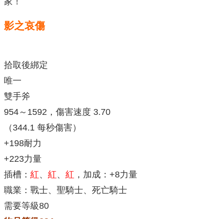
家！
影之哀傷
拾取後綁定
唯一
雙手斧
954～1592，傷害速度 3.70
（344.1 每秒傷害）
+198耐力
+223力量
插槽：
紅
、
紅
、
紅
，加成：+8力量
職業：戰士、聖騎士、死亡騎士
需要等級80