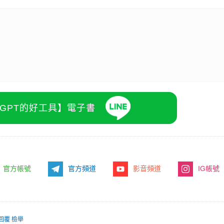
》導演新作，阮經天、王淨主演
o自駕車逃逸，隱私保護政策竟成警方辦案最大阻礙
識別碼追蹤 19 歲駭客，勒索 800 萬美金慘遭引渡受審
玩樂，省錢更省心！
PR・Club Med Taiwan
atGPT的好工具】電子書