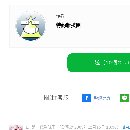
《沉默的審判》將登陸 Netflix！《周處除三害
29顆鏡頭也抓不到一個賊？舊金山竊賊搭Waym
驚！每2男就有1人中標？不可能吧？
PR・台灣癌症基金會
原來 Windows 11 會出賣你？FBI 靠 GDID 
出國花費難抓？全包式海島假期，一價搞定食宿
#遊戲
#楓之谷
作者
特約雜技團
送【10個Ch