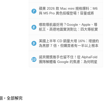
市時間
蘋果 2026 款 Mac mini 規格爆料：M6
7
與 M5 Pro 異色搭檔登場！容量或將
512GB 起跳
哪款導航最好用？Google、Apple、導
8
航王、高德地圖實測對比：四大導航實
測懶人包
美國上半年 CD 銷量大增 16%：增速約
9
為黑膠 7 倍，但購買者有一半以上根本
沒有播放器
諾貝爾獎推手也留不住！從 AlphaFold
10
團隊解體看 Google 的焦慮：為何明星
實驗室要為 Gemini 讓路？
個，全部解完