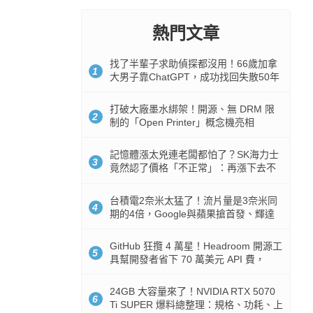
熱門文章
找了半輩子求助偵探都沒用！66歲加拿
1
大男子靠ChatGPT，成功找回失散50年
家人
打破大廠墨水綁架！開源、無 DRM 限
2
制的「Open Printer」概念機亮相
記憶體漲太兇連老闆都怕了？SK海力士
3
竟然認了價格「不正常」：再漲下去不
是好事
台積電2奈米太猛了！流片量是3奈米同
4
期的4倍，Google與蘋果搶首發、輝達
與AMD排隊等產能
GitHub 狂攬 4 萬星！Headroom 開源工
5
具幫開發者省下 70 萬美元 API 費，
Token 消耗暴降 92%
24GB 大容量來了！NVIDIA RTX 5070
6
Ti SUPER 爆料總整理：規格、功耗、上