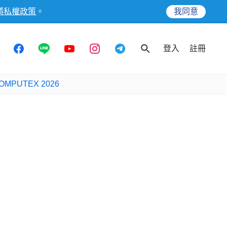
隱私權政策
。
我同意
登入
註冊
OMPUTEX 2026