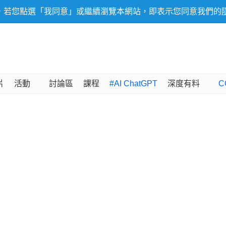
，若您點選「我同意」或繼續瀏覽本網站，即表示您同意我們的
片
活動
討論區
課程
#AI ChatGPT
深度有料
C