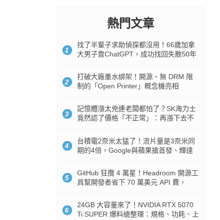
熱門文章
找了半輩子求助偵探都沒用！66歲加拿
1
大男子靠ChatGPT，成功找回失散50年
家人
打破大廠墨水綁架！開源、無 DRM 限
2
制的「Open Printer」概念機亮相
記憶體漲太兇連老闆都怕了？SK海力士
3
竟然認了價格「不正常」：再漲下去不
是好事
台積電2奈米太猛了！流片量是3奈米同
4
期的4倍，Google與蘋果搶首發、輝達
與AMD排隊等產能
GitHub 狂攬 4 萬星！Headroom 開源工
5
具幫開發者省下 70 萬美元 API 費，
Token 消耗暴降 92%
24GB 大容量來了！NVIDIA RTX 5070
6
Ti SUPER 爆料總整理：規格、功耗、上