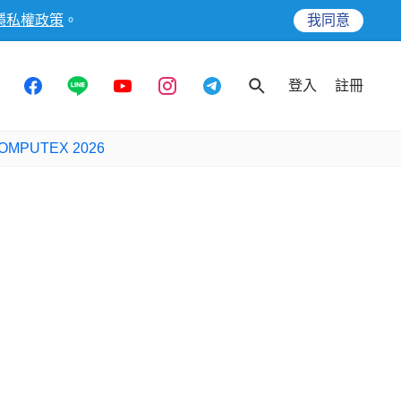
隱私權政策
。
我同意
登入
註冊
OMPUTEX 2026