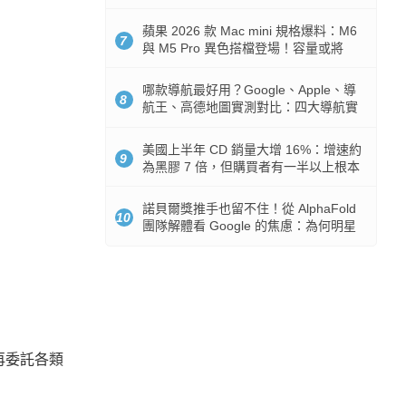
市時間
蘋果 2026 款 Mac mini 規格爆料：M6
7
與 M5 Pro 異色搭檔登場！容量或將
512GB 起跳
哪款導航最好用？Google、Apple、導
8
航王、高德地圖實測對比：四大導航實
測懶人包
美國上半年 CD 銷量大增 16%：增速約
9
為黑膠 7 倍，但購買者有一半以上根本
沒有播放器
諾貝爾獎推手也留不住！從 AlphaFold
10
團隊解體看 Google 的焦慮：為何明星
實驗室要為 Gemini 讓路？
再委託各類