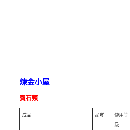
煉金小屋
寶石類
成品
品質
使用等
級