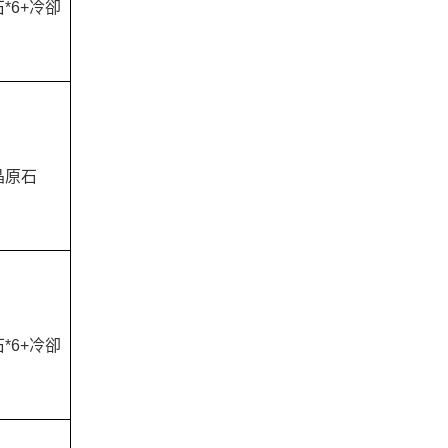
*6+冷卻
晶原石
*6+冷卻