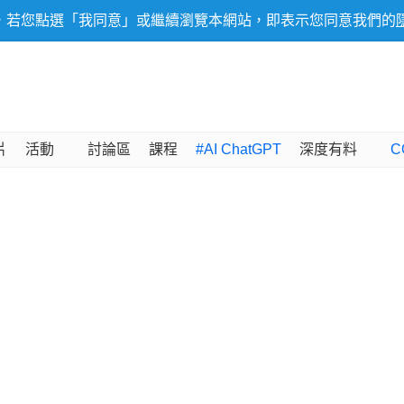
，若您點選「我同意」或繼續瀏覽本網站，即表示您同意我們的
片
活動
討論區
課程
#AI ChatGPT
深度有料
C