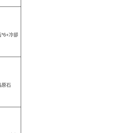
*6+冷卻
晶原石