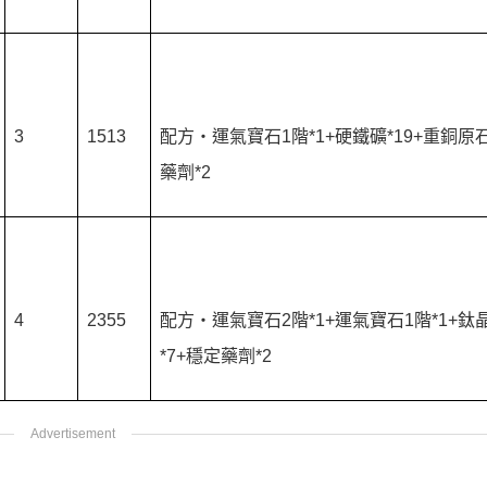
3
1513
配方‧運氣寶石1階*1+硬鐵礦*19+重銅原石
藥劑*2
4
2355
配方‧運氣寶石2階*1+運氣寶石1階*1+鈦
*7+穩定藥劑*2