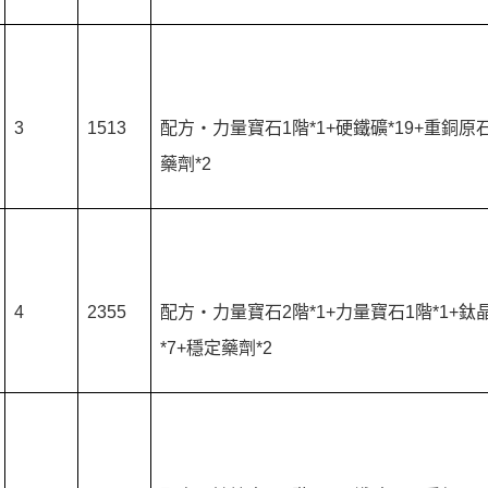
3
1513
配方‧力量寶石1階*1+硬鐵礦*19+重銅原石
藥劑*2
4
2355
配方‧力量寶石2階*1+力量寶石1階*1+鈦
*7+穩定藥劑*2