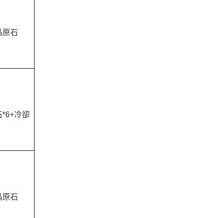
晶原石
*6+冷卻
晶原石