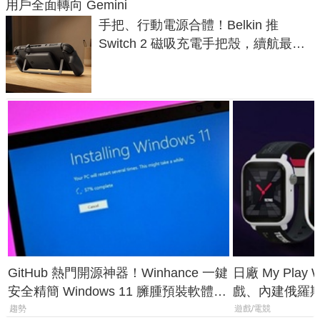
用戶全面轉向 Gemini
手把、行動電源合體！Belkin 推
Switch 2 磁吸充電手把殼，續航最高
延長 1.5 倍
GitHub 熱門開源神器！Winhance 一鍵
日廠 My Play
安全精簡 Windows 11 臃腫預裝軟體與
戲、內建俄羅
後台追蹤
過竟然不能連
趨勢
遊戲/電競