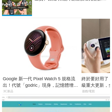
析，一次看懂兩台差異
Google 新一代 Pixel Watch 5 規格流
終於要好用了！R
出！代號「godric」現身，記憶體增強
級重大更新，全新
鎖定 AI 應用
式讓操作就像 X
3C新品
遊戲/電競