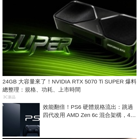
24GB 大容量來了！NVIDIA RTX 5070 Ti SUPER 爆料
總整理：規格、功耗、上市時間
3C新品
效能翻倍！PS6 硬體規格流出：跳過
四代改用 AMD Zen 6c 混合架構，4K
120fps 與全光追時代來臨