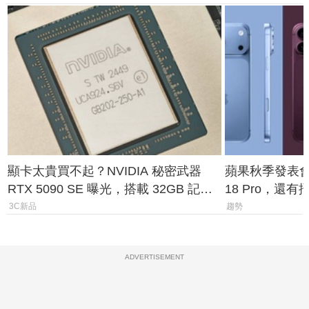
顯卡太貴買不起？NVIDIA 秘密武器
蘋果秋季發表會大
RTX 5090 SE 曝光，搭載 32GB 記憶
18 Pro，還
體
測一次看
3C新品
趨勢
ADVERTISEMENT