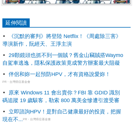
延伸閱讀
《沉默的審判》將登陸 Netflix！《周處除三害》
導演新作，阮經天、王淨主演
29顆鏡頭也抓不到一個賊？舊金山竊賊搭Waymo
自駕車逃逸，隱私保護政策竟成警方辦案最大阻礙
伴侶和妳一起預防HPV，才有資格說愛妳！
PR・台灣癌症基金會
原來 Windows 11 會出賣你？FBI 靠 GDID 識別
碼追蹤 19 歲駭客，勒索 800 萬美金慘遭引渡受審
立即諮詢HPV！是對自己健康最好的投資，把握
現在不...
PR・台灣癌症基金會