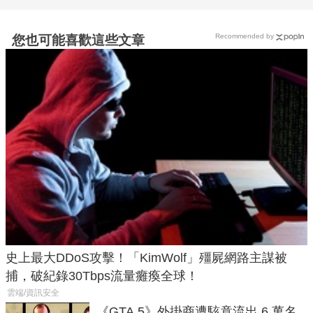
Recommended by
您也可能喜歡這些文章
史上最大DDoS攻擊！「KimWolf」殭屍網路主謀被
捕，破紀錄30Tbps流量癱瘓全球！
雲端/資訊安全
《GTA 5》外掛商遭駭竟流出 6 萬名