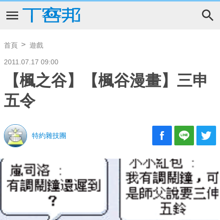
首頁
遊戲
2011.07.17 09:00
【楓之谷】【楓谷漫畫】三申
五令
特約雜技團