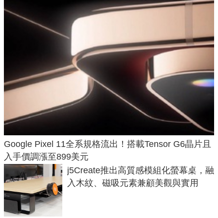
Google Pixel 11全系規格流出！搭載Tensor G6晶片且
入手價調漲至899美元
j5Create推出高質感模組化螢幕桌，融
入木紋、磁吸元素兼顧美觀與實用