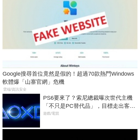
Google搜尋首位竟然是假的！超過70款熱門Windows
軟體爆「山寨官網」危機
雲端/資訊安全
PS6要來了？索尼總裁曝次世代主機
「不只是PC替代品」，目標走出客
廳、進軍電競桌面
遊戲/電競