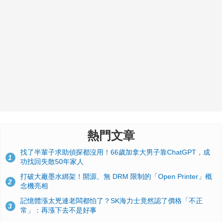
熱門文章
找了半輩子求助偵探都沒用！66歲加拿大男子靠ChatGPT，成
1
功找回失散50年家人
打破大廠墨水綁架！開源、無 DRM 限制的「Open Printer」概
2
念機亮相
記憶體漲太兇連老闆都怕了？SK海力士竟然認了價格「不正
3
常」：再漲下去不是好事