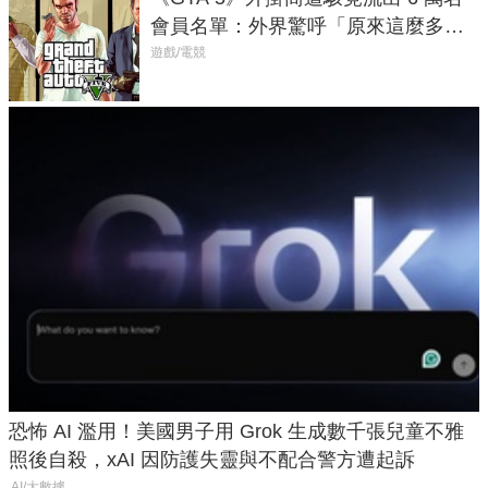
會員名單：外界驚呼「原來這麼多人
在開掛！」
遊戲/電競
恐怖 AI 濫用！美國男子用 Grok 生成數千張兒童不雅
照後自殺，xAI 因防護失靈與不配合警方遭起訴
AI/大數據