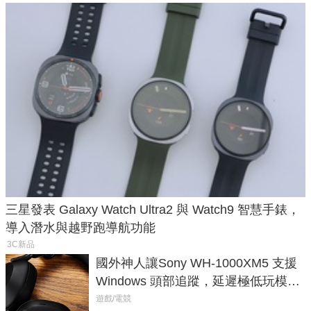
三星發表 Galaxy Watch Ultra2 與 Watch9 智慧手錶，
導入潛水與越野跑導航功能
3C新品
國外神人讓Sony WH-1000XM5 支援
Windows 頭部追蹤，延遲極低玩模擬
飛行超有感
遊戲/電競