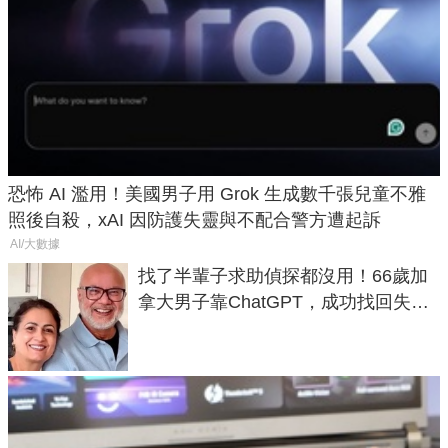
恐怖 AI 濫用！美國男子用 Grok 生成數千張兒童不雅
照後自殺，xAI 因防護失靈與不配合警方遭起訴
AI/大數據
找了半輩子求助偵探都沒用！66歲加
拿大男子靠ChatGPT，成功找回失散
50年家人