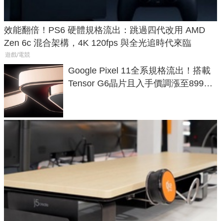
效能翻倍！PS6 硬體規格流出：跳過四代改用 AMD
Zen 6c 混合架構，4K 120fps 與全光追時代來臨
遊戲/電競
Google Pixel 11全系規格流出！搭載
Tensor G6晶片且入手價調漲至899美
元