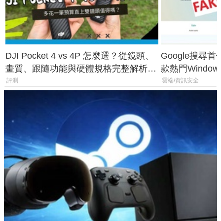
DJI Pocket 4 vs 4P 怎麼選？從鏡頭、
Google搜尋
畫質、跟隨功能與硬體規格完整解析，
款熱門Wind
一次看懂兩台差異
機
評測
雲端/資訊安全