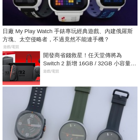
日廠 My Play Watch 手錶專玩經典遊戲、內建俄羅斯
方塊、太空侵略者，不過竟然不能連手機？
遊戲/電競
開發商省錢救星！任天堂傳將為
Switch 2 新增 16GB / 32GB 小容量遊
戲卡的選擇
遊戲/電競