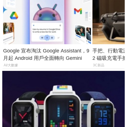
Google 宣布淘汰 Google Assistant，9
手把、行動電源合體
月起 Android 用戶全面轉向 Gemini
2 磁吸充電手把
倍
AI/大數據
3C新品