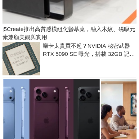
j5Create推出高質感模組化螢幕桌，融入木紋、磁吸元
素兼顧美觀與實用
顯卡太貴買不起？NVIDIA 秘密武器
RTX 5090 SE 曝光，搭載 32GB 記憶
體