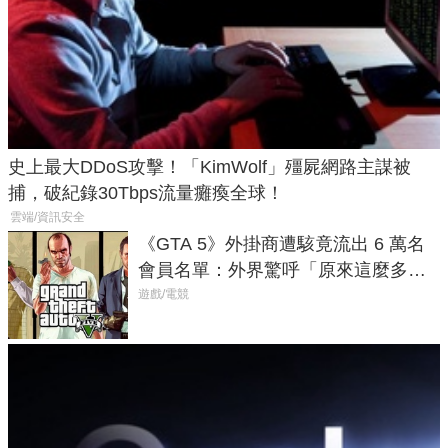
史上最大DDoS攻擊！「KimWolf」殭屍網路主謀被
捕，破紀錄30Tbps流量癱瘓全球！
雲端/資訊安全
《GTA 5》外掛商遭駭竟流出 6 萬名
會員名單：外界驚呼「原來這麼多人
在開掛！」
遊戲/電競