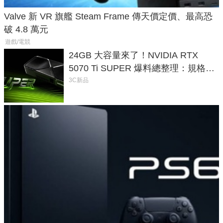
Valve 新 VR 旗艦 Steam Frame 傳天價定價、最高恐
破 4.8 萬元
遊戲/電競
24GB 大容量來了！NVIDIA RTX
5070 Ti SUPER 爆料總整理：規格、
功耗、上市時間
3C新品