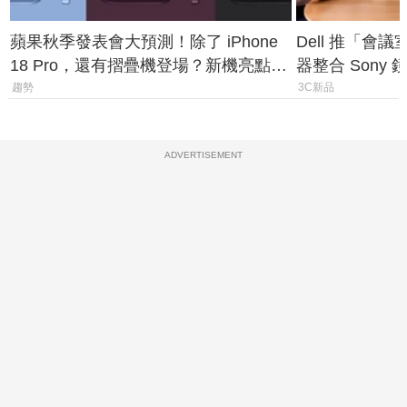
蘋果秋季發表會大預測！除了 iPhone
Dell 推「會
18 Pro，還有摺疊機登場？新機亮點預
器整合 Sony
測一次看
條 USB-C 就
趨勢
3C新品
ADVERTISEMENT