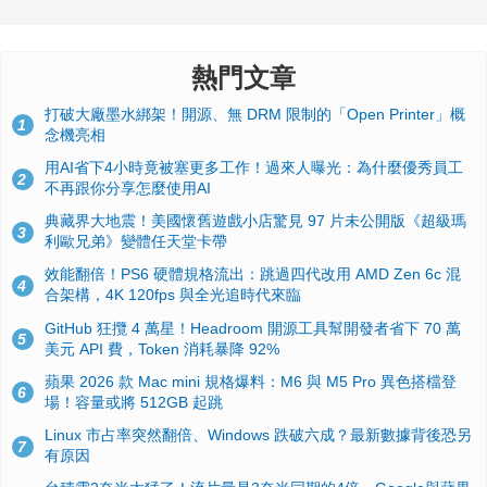
熱門文章
打破大廠墨水綁架！開源、無 DRM 限制的「Open Printer」概
1
念機亮相
用AI省下4小時竟被塞更多工作！過來人曝光：為什麼優秀員工
2
不再跟你分享怎麼使用AI
典藏界大地震！美國懷舊遊戲小店驚見 97 片未公開版《超級瑪
3
利歐兄弟》變體任天堂卡帶
效能翻倍！PS6 硬體規格流出：跳過四代改用 AMD Zen 6c 混
4
合架構，4K 120fps 與全光追時代來臨
GitHub 狂攬 4 萬星！Headroom 開源工具幫開發者省下 70 萬
5
美元 API 費，Token 消耗暴降 92%
蘋果 2026 款 Mac mini 規格爆料：M6 與 M5 Pro 異色搭檔登
6
場！容量或將 512GB 起跳
Linux 市占率突然翻倍、Windows 跌破六成？最新數據背後恐另
7
有原因