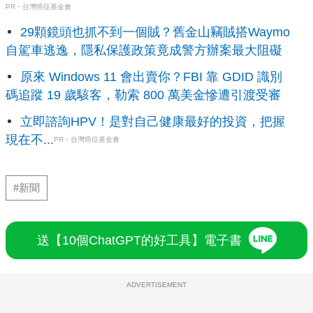
PR・台灣癌症基金會
29顆鏡頭也抓不到一個賊？舊金山竊賊搭Waymo
自駕車逃逸，隱私保護政策竟成警方辦案最大阻礙
原來 Windows 11 會出賣你？FBI 靠 GDID 識別
碼追蹤 19 歲駭客，勒索 800 萬美金慘遭引渡受審
立即諮詢HPV！是對自己健康最好的投資，把握
現在不...
PR・台灣癌症基金會
#新聞
送【10個ChatGPT的好工具】電子書
ADVERTISEMENT