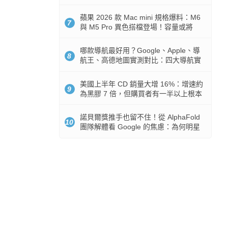
市時間
蘋果 2026 款 Mac mini 規格爆料：M6
7
與 M5 Pro 異色搭檔登場！容量或將
512GB 起跳
哪款導航最好用？Google、Apple、導
8
航王、高德地圖實測對比：四大導航實
測懶人包
美國上半年 CD 銷量大增 16%：增速約
9
為黑膠 7 倍，但購買者有一半以上根本
沒有播放器
諾貝爾獎推手也留不住！從 AlphaFold
10
團隊解體看 Google 的焦慮：為何明星
實驗室要為 Gemini 讓路？