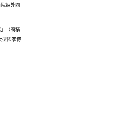
南院館外園
館」（簡稱
大型國家博