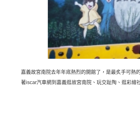
嘉義故宮南院去年年底熱烈的開館了，是最炙手可熱的
著iscar汽車網到嘉義逛故宮南院、玩交趾陶、逛彩