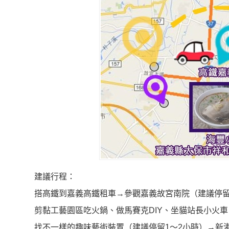
建議行程：
搭高鐵到嘉義高鐵租車→參觀嘉義故宮南院（建議停留3
剪黏工藝園區吃火鍋、做馬賽克DIY、坐貓站長小火
找不一樣的趣味藝術裝置（建議停留1～2小時）→新