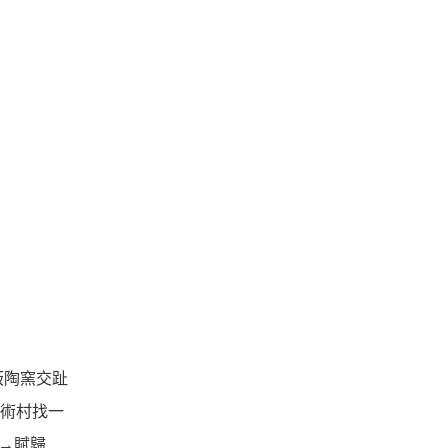
板陶窯交趾
藝術村找一
→賦歸