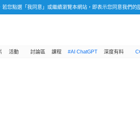
，若您點選「我同意」或繼續瀏覽本網站，即表示您同意我們的
片
活動
討論區
課程
#AI ChatGPT
深度有料
C