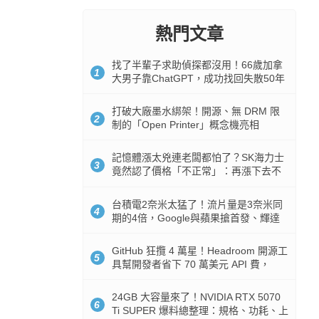
熱門文章
找了半輩子求助偵探都沒用！66歲加拿
1
大男子靠ChatGPT，成功找回失散50年
家人
打破大廠墨水綁架！開源、無 DRM 限
2
制的「Open Printer」概念機亮相
記憶體漲太兇連老闆都怕了？SK海力士
3
竟然認了價格「不正常」：再漲下去不
是好事
台積電2奈米太猛了！流片量是3奈米同
4
期的4倍，Google與蘋果搶首發、輝達
與AMD排隊等產能
GitHub 狂攬 4 萬星！Headroom 開源工
5
具幫開發者省下 70 萬美元 API 費，
Token 消耗暴降 92%
24GB 大容量來了！NVIDIA RTX 5070
6
Ti SUPER 爆料總整理：規格、功耗、上