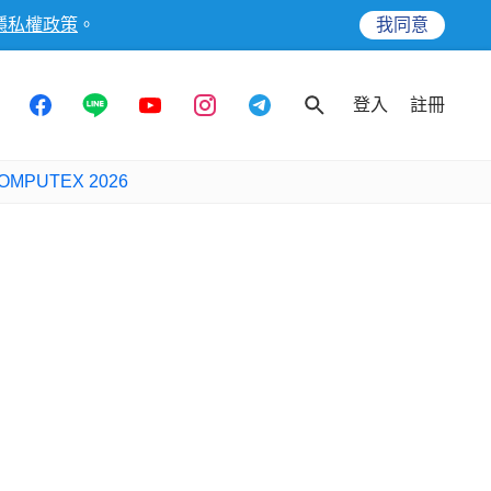
隱私權政策
。
我同意
登入
註冊
OMPUTEX 2026