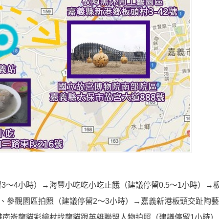
～4小時）→海豐小吃吃小吃止餓（建議停留0.5～1小時）→
車、參觀園區拍照（建議停留2～3小時）→嘉義新港板頭交趾陶
港南崙龍貓彩繪村找龍貓跟英雄聯盟人物拍照（建議停留1小時）