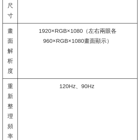
尺
寸
畫
1920×RGB×1080（左右兩眼各
面
960×RGB×1080畫面顯示）
解
析
度
重
120Hz、90Hz
新
整
理
頻
率