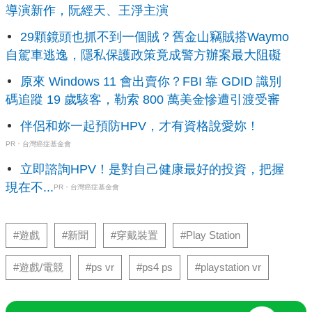
導演新作，阮經天、王淨主演
29顆鏡頭也抓不到一個賊？舊金山竊賊搭Waymo
自駕車逃逸，隱私保護政策竟成警方辦案最大阻礙
原來 Windows 11 會出賣你？FBI 靠 GDID 識別
碼追蹤 19 歲駭客，勒索 800 萬美金慘遭引渡受審
伴侶和妳一起預防HPV，才有資格說愛妳！
PR・台灣癌症基金會
立即諮詢HPV！是對自己健康最好的投資，把握
現在不...
PR・台灣癌症基金會
#遊戲
#新聞
#穿戴裝置
#Play Station
#遊戲/電競
#ps vr
#ps4 ps
#playstation vr