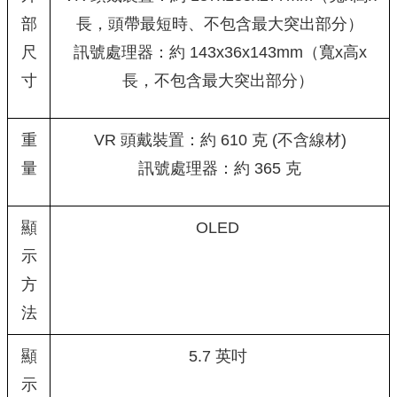
部
長，頭帶最短時、不包含最大突出部分）
尺
訊號處理器：約 143x36x143mm（寬x高x
寸
長，不包含最大突出部分）
重
VR 頭戴裝置：約 610 克 (不含線材)
量
訊號處理器：約 365 克
顯
OLED
示
方
法
顯
5.7 英吋
示