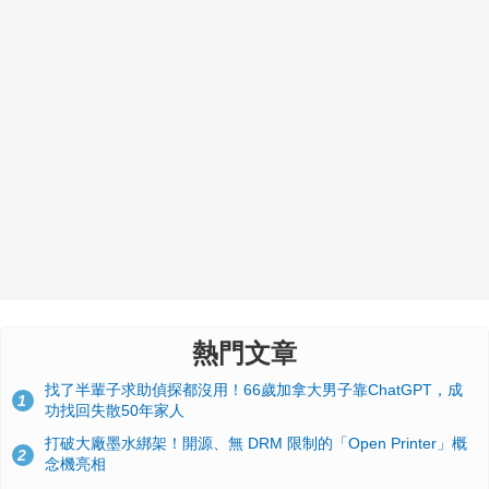
熱門文章
找了半輩子求助偵探都沒用！66歲加拿大男子靠ChatGPT，成
1
功找回失散50年家人
打破大廠墨水綁架！開源、無 DRM 限制的「Open Printer」概
2
念機亮相