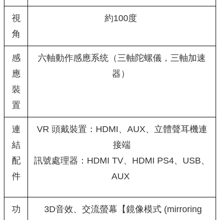
視
約100度
角
感
六軸動作感應系统（三軸陀螺儀，三軸加速
應
器）
裝
置
連
VR 頭戴裝置：HDMI、AUX、立體聲耳機連
結
接端
配
訊號處理器：HDMI TV、HDMI PS4、USB、
件
AUX
功
3D音效、交流螢幕【鏡像模式 (mirroring