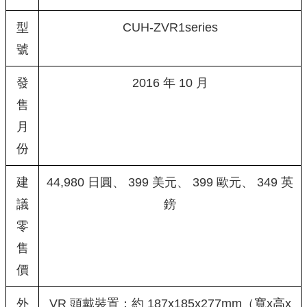
型
CUH-ZVR1series
號
發
2016 年 10 月
售
月
份
建
44,980 日圓、 399 美元、 399 歐元、 349 英
議
鎊
零
售
價
外
VR 頭戴裝置：約 187x185x277mm（寬x高x