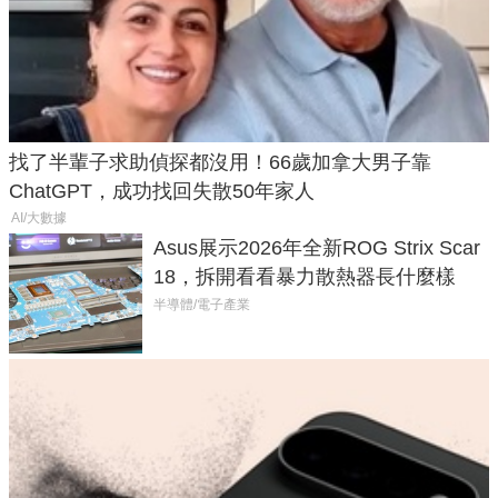
找了半輩子求助偵探都沒用！66歲加拿大男子靠
ChatGPT，成功找回失散50年家人
AI/大數據
Asus展示2026年全新ROG Strix Scar
18，拆開看看暴力散熱器長什麼樣
半導體/電子產業