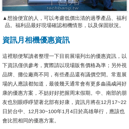
▲想撿便宜的人，可以考慮低價出清的過季產品、福利
品。福利品最好現場確認相機情形，以及保固狀況。
資訊月相機優惠資訊
這裡順便幫讀者整理一下目前展場列出的優惠資訊，以
下資訊僅供參考，實際請以現場販售價格為準；另外視
品牌、攤位廠商不同，有些產品還有議價空間。常逛展
場的人應該都知道，最後幾天通常會有更多
血流成河
好
康的優惠方案，不妨好好把握周末假期。中、南部的朋
友也別眼睜睜望著北部有好康，資訊月將在12月17~22
日於台中、12月30~100年1月4日於高雄舉行，應該也
會比照相同的優惠方案。