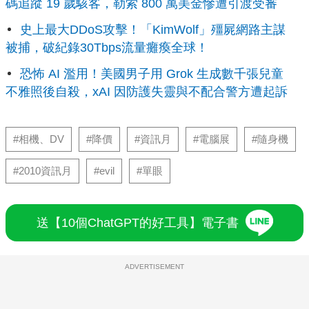
碼追蹤 19 歲駭客，勒索 800 萬美金慘遭引渡受審
史上最大DDoS攻擊！「KimWolf」殭屍網路主謀
被捕，破紀錄30Tbps流量癱瘓全球！
恐怖 AI 濫用！美國男子用 Grok 生成數千張兒童
不雅照後自殺，xAI 因防護失靈與不配合警方遭起訴
#相機、DV
#降價
#資訊月
#電腦展
#隨身機
#2010資訊月
#evil
#單眼
送【10個ChatGPT的好工具】電子書
ADVERTISEMENT