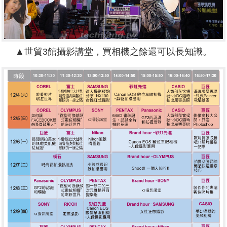
▲世貿3館攝影講堂，買相機之餘還可以長知識。