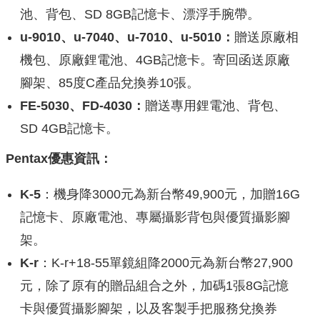
池、背包、SD 8GB記憶卡、漂浮手腕帶。
u-9010、u-7040、u-7010、u-5010：
贈送原廠相
機包、原廠鋰電池、4GB記憶卡。寄回函送原廠
腳架、85度C產品兌換券10張。
FE-5030、FD-4030：
贈送專用鋰電池、背包、
SD 4GB記憶卡。
Pentax優惠資訊：
K-5
：機身降3000元為新台幣49,900元，加贈16G
記憶卡、原廠電池、專屬攝影背包與優質攝影腳
架。
K-r
：K-r+18-55單鏡組降2000元為新台幣27,900
元，除了原有的贈品組合之外，加碼1張8G記憶
卡與優質攝影腳架，以及客製手把服務兌換券