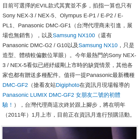
目前可選擇的EVIL款式其實並不多，掐指一算也只有
Sony NEX-3 / NEX-5、Olympus E-P1 / E-P2 / E-
PL1、Panasonic DMC-GF1（台灣代理商未引進，展
場也無銷售），以及
Samsung NX100
（還有
Panasonic DMC-G2 / G10以及
Samsung NX10
，只是
造型、體積較偏數位單眼）。今年最熱門的Sony NEX-
3 / NEX-5看似已經紓緩剛上市時的缺貨情景，其他各
家也都有贈送多種配件。值得一提Panasonic最新機種
DMC-GF2
（搶看友站
Digiphoto
在資訊月現場報導的
Panasonic LUMIX DMC-GF2 女朋友二號的初體
驗！
），台灣代理商這次終於跟上腳步，將在明年
（2011年）1月上市，目前正在資訊月進行預購活動。