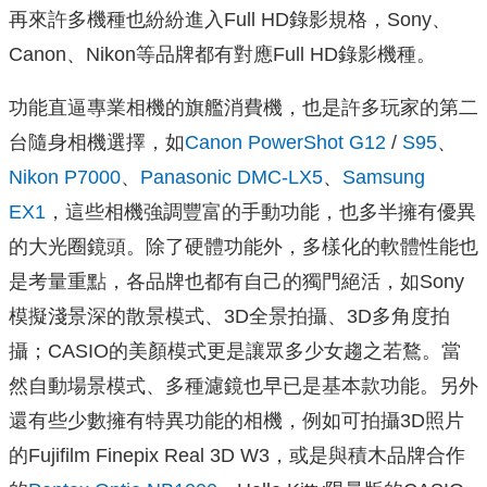
再來許多機種也紛紛進入Full HD錄影規格，Sony、
Canon、Nikon等品牌都有對應Full HD錄影機種。
功能直逼專業相機的旗艦消費機，也是許多玩家的第二
台隨身相機選擇，如
Canon PowerShot G12
/
S95
、
Nikon P7000
、
Panasonic DMC-LX5
、
Samsung
EX1
，這些相機強調豐富的手動功能，也多半擁有優異
的大光圈鏡頭。除了硬體功能外，多樣化的軟體性能也
是考量重點，各品牌也都有自己的獨門絕活，如Sony
模擬淺景深的散景模式、3D全景拍攝、3D多角度拍
攝；CASIO的美顏模式更是讓眾多少女趨之若鶩。當
然自動場景模式、多種濾鏡也早已是基本款功能。另外
還有些少數擁有特異功能的相機，例如可拍攝3D照片
的Fujifilm Finepix Real 3D W3，或是與積木品牌合作