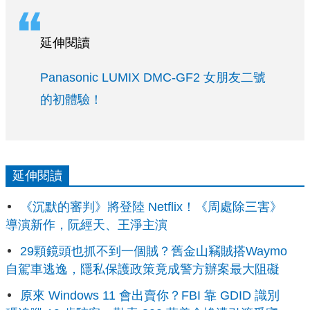
延伸閱讀
Panasonic LUMIX DMC-GF2 女朋友二號
的初體驗！
延伸閱讀
《沉默的審判》將登陸 Netflix！《周處除三害》
導演新作，阮經天、王淨主演
29顆鏡頭也抓不到一個賊？舊金山竊賊搭Waymo
自駕車逃逸，隱私保護政策竟成警方辦案最大阻礙
原來 Windows 11 會出賣你？FBI 靠 GDID 識別