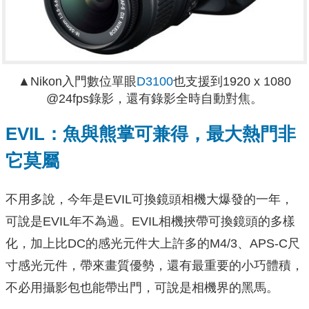
▲Nikon入門數位單眼
D3100
也支援到1920 x 1080
@24fps錄影，還有錄影全時自動對焦。
EVIL：魚與熊掌可兼得，最大熱門非
它莫屬
不用多說，今年是EVIL可換鏡頭相機大爆發的一年，
可說是EVIL年不為過。EVIL相機挾帶可換鏡頭的多樣
化，加上比DC的感光元件大上許多的M4/3、APS-C尺
寸感光元件，帶來畫質優勢，還有最重要的小巧體積，
不必用攝影包也能帶出門，可說是相機界的黑馬。