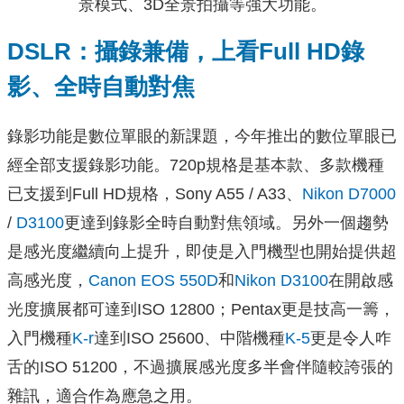
景模式、3D全景拍攝等強大功能。
DSLR：攝錄兼備，上看Full HD錄
影、全時自動對焦
錄影功能是數位單眼的新課題，今年推出的數位單眼已
經全部支援錄影功能。720p規格是基本款、多款機種
已支援到Full HD規格，Sony A55 / A33、
Nikon D7000
/
D3100
更達到錄影全時自動對焦領域。另外一個趨勢
是感光度繼續向上提升，即使是入門機型也開始提供超
高感光度，
Canon EOS 550D
和
Nikon D3100
在開啟感
光度擴展都可達到ISO 12800；Pentax更是技高一籌，
入門機種
K-r
達到ISO 25600、中階機種
K-5
更是令人咋
舌的ISO 51200，不過擴展感光度多半會伴隨較誇張的
雜訊，適合作為應急之用。