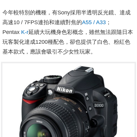
今年較特別的機種，有Sony採用半透明反光鏡、達成
高速10 / 7FPS連拍和連續對焦的
A55 / A33
；
Pentax
K-r
延續大玩機身色彩概念，雖然無法跟隨日本
玩客製化達成1200種配色，卻也提供了白色、粉紅色
基本款式，應該會吸引不少女性玩家。