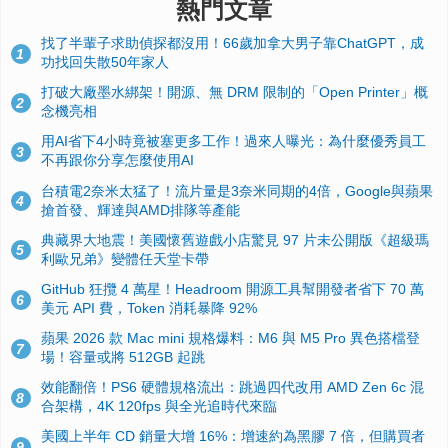
熱門文章
找了半輩子求助偵探都沒用！66歲加拿大男子靠ChatGPT，成
1
功找回失散50年家人
打破大廠墨水綁架！開源、無 DRM 限制的「Open Printer」概
2
念機亮相
用AI省下4小時竟被塞更多工作！過來人曝光：為什麼優秀員工
3
不再跟你分享怎麼使用AI
台積電2奈米太猛了！流片量是3奈米同期的4倍，Google與蘋果
4
搶首發、輝達與AMD排隊等產能
典藏界大地震！美國懷舊遊戲小店驚見 97 片未公開版《超級瑪
5
利歐兄弟》變體任天堂卡帶
GitHub 狂攬 4 萬星！Headroom 開源工具幫開發者省下 70 萬
6
美元 API 費，Token 消耗暴降 92%
蘋果 2026 款 Mac mini 規格爆料：M6 與 M5 Pro 異色搭檔登
7
場！容量或將 512GB 起跳
效能翻倍！PS6 硬體規格流出：跳過四代改用 AMD Zen 6c 混
8
合架構，4K 120fps 與全光追時代來臨
美國上半年 CD 銷量大增 16%：增速約為黑膠 7 倍，但購買者
9