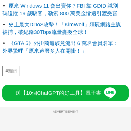
原來 Windows 11 會出賣你？FBI 靠 GDID 識別
碼追蹤 19 歲駭客，勒索 800 萬美金慘遭引渡受審
史上最大DDoS攻擊！「KimWolf」殭屍網路主謀
被捕，破紀錄30Tbps流量癱瘓全球！
《GTA 5》外掛商遭駭竟流出 6 萬名會員名單：
外界驚呼「原來這麼多人在開掛！」
#新聞
送【10個ChatGPT的好工具】電子書
ADVERTISEMENT