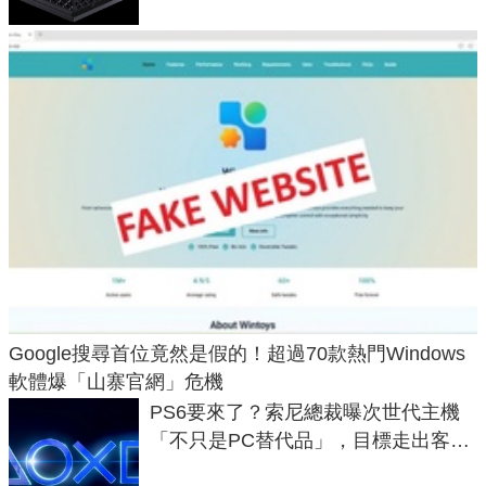
Google搜尋首位竟然是假的！超過70款熱門Windows
軟體爆「山寨官網」危機
PS6要來了？索尼總裁曝次世代主機
「不只是PC替代品」，目標走出客
廳、進軍電競桌面