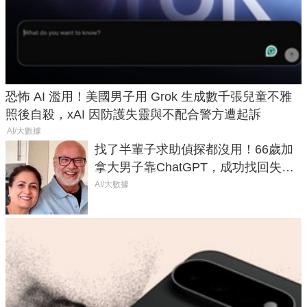
恐怖 AI 濫用！美國男子用 Grok 生成數千張兒童不雅
照後自殺，xAI 因防護失靈與不配合警方遭起訴
AI/大數據
找了半輩子求助偵探都沒用！66歲加
拿大男子靠ChatGPT，成功找回失散
50年家人
AI/大數據