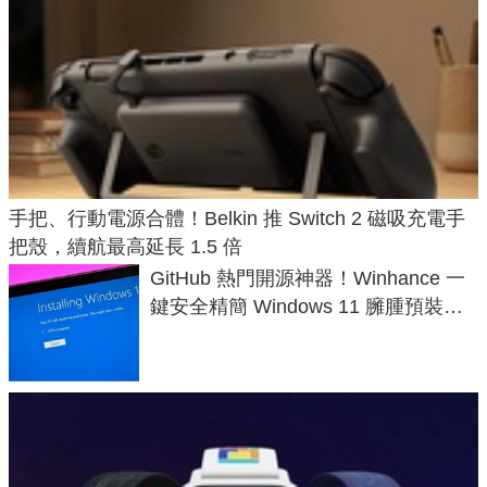
手把、行動電源合體！Belkin 推 Switch 2 磁吸充電手
把殼，續航最高延長 1.5 倍
GitHub 熱門開源神器！Winhance 一
鍵安全精簡 Windows 11 臃腫預裝軟
體與後台追蹤