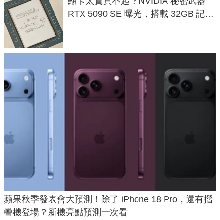
顯卡太貴買不起？NVIDIA 秘密武器
RTX 5090 SE 曝光，搭載 32GB 記憶
體
蘋果秋季發表會大預測！除了 iPhone 18 Pro，還有摺
疊機登場？新機亮點預測一次看