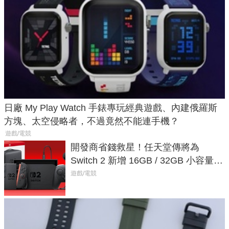
日廠 My Play Watch 手錶專玩經典遊戲、內建俄羅斯
方塊、太空侵略者，不過竟然不能連手機？
遊戲/電競
開發商省錢救星！任天堂傳將為
Switch 2 新增 16GB / 32GB 小容量遊
戲卡的選擇
遊戲/電競