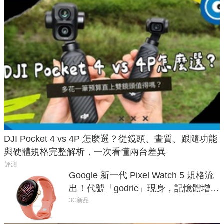
DJI Pocket 4 vs 4P 怎麼選？從鏡頭、畫質、跟隨功能
與硬體規格完整解析，一次看懂兩台差異
評測
Google 新一代 Pixel Watch 5 規格流
出！代號「godric」現身，記憶體增強
鎖定 AI 應用
3C新品