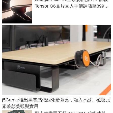
Tensor G6晶片且入手價調漲至899美
元
j5Create推出高質感模組化螢幕桌，融入木紋、磁吸元
素兼顧美觀與實用