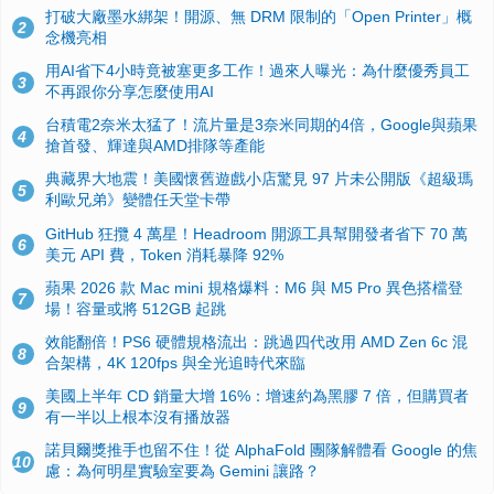
打破大廠墨水綁架！開源、無 DRM 限制的「Open Printer」概
2
念機亮相
用AI省下4小時竟被塞更多工作！過來人曝光：為什麼優秀員工
3
不再跟你分享怎麼使用AI
台積電2奈米太猛了！流片量是3奈米同期的4倍，Google與蘋果
4
搶首發、輝達與AMD排隊等產能
典藏界大地震！美國懷舊遊戲小店驚見 97 片未公開版《超級瑪
5
利歐兄弟》變體任天堂卡帶
GitHub 狂攬 4 萬星！Headroom 開源工具幫開發者省下 70 萬
6
美元 API 費，Token 消耗暴降 92%
蘋果 2026 款 Mac mini 規格爆料：M6 與 M5 Pro 異色搭檔登
7
場！容量或將 512GB 起跳
效能翻倍！PS6 硬體規格流出：跳過四代改用 AMD Zen 6c 混
8
合架構，4K 120fps 與全光追時代來臨
美國上半年 CD 銷量大增 16%：增速約為黑膠 7 倍，但購買者
9
有一半以上根本沒有播放器
諾貝爾獎推手也留不住！從 AlphaFold 團隊解體看 Google 的焦
10
慮：為何明星實驗室要為 Gemini 讓路？