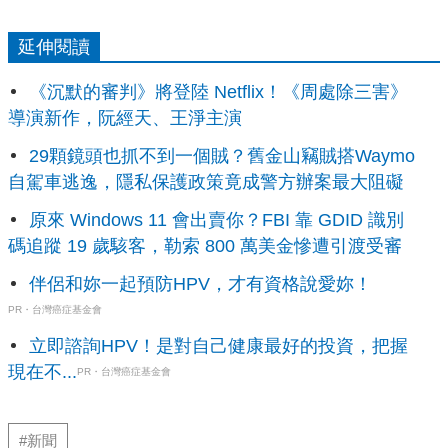
延伸閱讀
《沉默的審判》將登陸 Netflix！《周處除三害》
導演新作，阮經天、王淨主演
29顆鏡頭也抓不到一個賊？舊金山竊賊搭Waymo
自駕車逃逸，隱私保護政策竟成警方辦案最大阻礙
原來 Windows 11 會出賣你？FBI 靠 GDID 識別
碼追蹤 19 歲駭客，勒索 800 萬美金慘遭引渡受審
伴侶和妳一起預防HPV，才有資格說愛妳！
PR・台灣癌症基金會
立即諮詢HPV！是對自己健康最好的投資，把握
現在不...
PR・台灣癌症基金會
#新聞