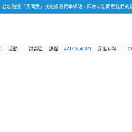
，若您點選「我同意」或繼續瀏覽本網站，即表示您同意我們的
片
活動
討論區
課程
#AI ChatGPT
深度有料
C