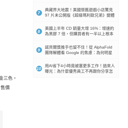
512GB 起跳
典藏界大地震！美國懷舊遊戲小店驚見
7
97 片未公開版《超級瑪利歐兄弟》變體
任天堂卡帶
美國上半年 CD 銷量大增 16%：增速約
8
為黑膠 7 倍，但購買者有一半以上根本
沒有播放器
諾貝爾獎推手也留不住！從 AlphaFold
9
團隊解體看 Google 的焦慮：為何明星
實驗室要為 Gemini 讓路？
用AI省下4小時竟被塞更多工作！過來人
10
曝光：為什麼優秀員工不再跟你分享怎
麼使用AI
對金三色，
者售價