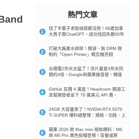
熱門文章
Band
找了半輩子求助偵探都沒用！66歲加拿
1
大男子靠ChatGPT，成功找回失散50年
家人
打破大廠墨水綁架！開源、無 DRM 限
2
制的「Open Printer」概念機亮相
台積電2奈米太猛了！流片量是3奈米同
3
期的4倍，Google與蘋果搶首發、輝達
與AMD排隊等產能
GitHub 狂攬 4 萬星！Headroom 開源工
4
具幫開發者省下 70 萬美元 API 費，
Token 消耗暴降 92%
24GB 大容量來了！NVIDIA RTX 5070
5
Ti SUPER 爆料總整理：規格、功耗、上
市時間
蘋果 2026 款 Mac mini 規格爆料：M6
6
與 M5 Pro 異色搭檔登場！容量或將