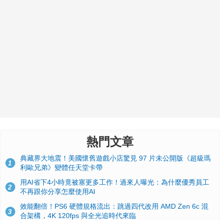
熱門文章
典藏界大地震！美國懷舊遊戲小店驚見 97 片未公開版《超級瑪
1
利歐兄弟》變體任天堂卡帶
用AI省下4小時竟被塞更多工作！過來人曝光：為什麼優秀員工
2
不再跟你分享怎麼使用AI
效能翻倍！PS6 硬體規格流出：跳過四代改用 AMD Zen 6c 混
3
合架構，4K 120fps 與全光追時代來臨