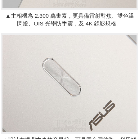
▲主相機為 2,300 萬畫素，更具備雷射對焦、雙色溫
閃燈、OIS 光學防手震，及 4K 錄影規格。