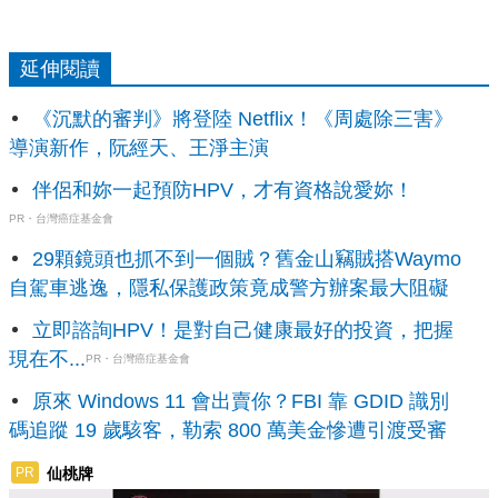
延伸閱讀
《沉默的審判》將登陸 Netflix！《周處除三害》
導演新作，阮經天、王淨主演
伴侶和妳一起預防HPV，才有資格說愛妳！
PR・台灣癌症基金會
29顆鏡頭也抓不到一個賊？舊金山竊賊搭Waymo
自駕車逃逸，隱私保護政策竟成警方辦案最大阻礙
立即諮詢HPV！是對自己健康最好的投資，把握
現在不...
PR・台灣癌症基金會
原來 Windows 11 會出賣你？FBI 靠 GDID 識別
碼追蹤 19 歲駭客，勒索 800 萬美金慘遭引渡受審
仙桃牌
PR