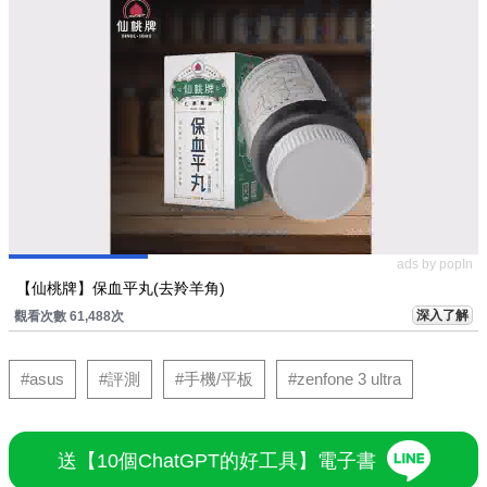
ads by popIn
【仙桃牌】保血平丸(去羚羊角)
深入了解
觀看次數 61,488次
#asus
#評測
#手機/平板
#zenfone 3 ultra
送【10個ChatGPT的好工具】電子書