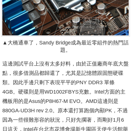
▲大橋通車了，Sandy Bridge成為最近零組件的熱門話
題。
這邊測試平台上沒有太多好料，由於正值廠商年底大盤
點，很多借測品都歸還了，尤其是記憶體跟固態硬碟
類。因此手邊只剩下表現平平的PNY DDR3 單條
4GB。硬碟則是用WD1002FBYS充數。Intel方面的主
機板用的是Asus的P8H67-M EVO。AMD這邊則是
880GA-UD3H rev 2.0。原本還打算跑個內顯PK，不過
因為一些很難形容的狀況，只好先擱著，而剛好1月6
日這天，Intel在台北市花博會場新生園區天使生活館舉