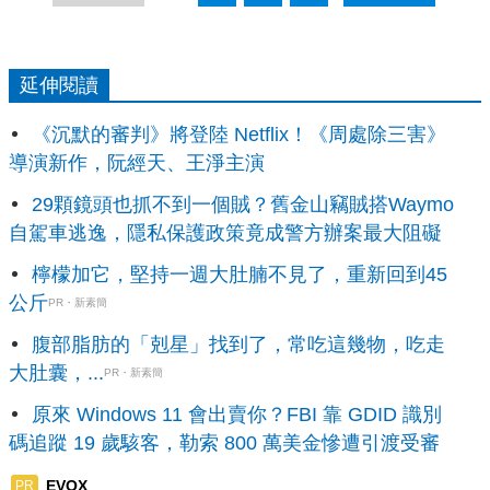
延伸閱讀
《沉默的審判》將登陸 Netflix！《周處除三害》
導演新作，阮經天、王淨主演
29顆鏡頭也抓不到一個賊？舊金山竊賊搭Waymo
自駕車逃逸，隱私保護政策竟成警方辦案最大阻礙
檸檬加它，堅持一週大肚腩不見了，重新回到45
公斤
PR・新素簡
腹部脂肪的「剋星」找到了，常吃這幾物，吃走
大肚囊，...
PR・新素簡
原來 Windows 11 會出賣你？FBI 靠 GDID 識別
碼追蹤 19 歲駭客，勒索 800 萬美金慘遭引渡受審
EVOX
PR