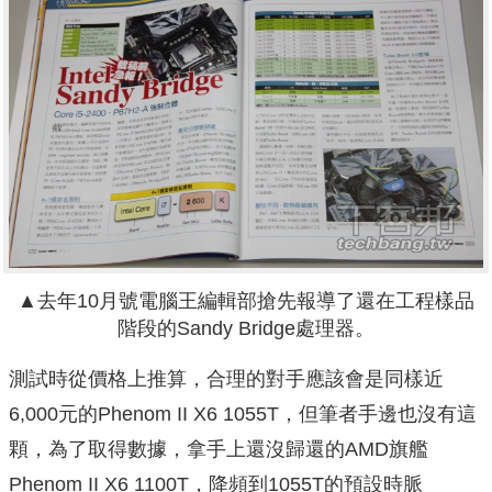
▲去年10月號電腦王編輯部搶先報導了還在工程樣品
階段的Sandy Bridge處理器。
測試時從價格上推算，合理的對手應該會是同樣近
6,000元的Phenom II X6 1055T，但筆者手邊也沒有這
顆，為了取得數據，拿手上還沒歸還的AMD旗艦
Phenom II X6 1100T，降頻到1055T的預設時脈