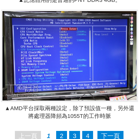
▲記憶體用的是普通的PNY DDR3 4GB。
▲AMD平台採取兩種設定，除了預設值一種，另外還
將處理器降頻為1055T的工作時脈
上一頁
1
2
3
4
下一頁