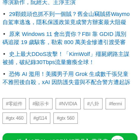
導演新作，阮經天、王淨主演
29顆鏡頭也抓不到一個賊？舊金山竊賊搭Waymo
自駕車逃逸，隱私保護政策竟成警方辦案最大阻礙
原來 Windows 11 會出賣你？FBI 靠 GDID 識別
碼追蹤 19 歲駭客，勒索 800 萬美金慘遭引渡受審
史上最大DDoS攻擊！「KimWolf」殭屍網路主謀
被捕，破紀錄30Tbps流量癱瘓全球！
恐怖 AI 濫用！美國男子用 Grok 生成數千張兒童
不雅照後自殺，xAI 因防護失靈與不配合警方遭起訴
#零組件
#顯示卡
#NVIDIA
#八卦
#fermi
#gtx 460
#gf114
#gtx 560