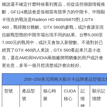
雖說還不確定什麼時候看到實品，但從這些側面情報推
斷，GF114應該會是張相當有競爭力的中階卡。中階顯
卡現在的戰況是Radeon HD 6850/6870對上GTX
460，戰得難分難解。GTX 560的參戰，或許會讓呈現
拉鋸戰型態的中階市場出現不同的結果。台幣5,000至
7,000元的戰局中，或許又會加入新變數。不過對於已
經買了GTX 460的人來說，GTX 560看起來只是小改
良，還在AMD與NVIDIA兩個廠牌間猶豫的用戶或許會
更在意，多等一個月想清楚或許會比較好。
200~250美元間兩大顯示卡品牌產品型號比
型號
產品型
核心時
CUDA
記
顯示記
號
脈
核心
憶
憶體
體