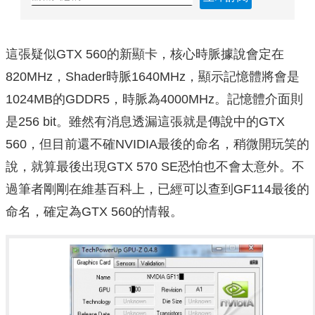
這張疑似GTX 560的新顯卡，核心時脈據說會定在
820MHz，Shader時脈1640MHz，顯示記憶體將會是
1024MB的GDDR5，時脈為4000MHz。記憶體介面則
是256 bit。雖然有消息透漏這張就是傳說中的GTX
560，但目前還不確NVIDIA最後的命名，稍微開玩笑的
說，就算最後出現GTX 570 SE恐怕也不會太意外。不
過筆者剛剛在維基百科上，已經可以查到GF114最後的
命名，確定為GTX 560的情報。