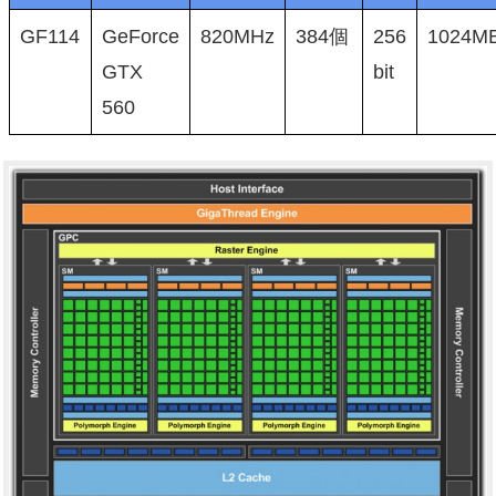
GF114
GeForce
820MHz
384個
256
1024M
GTX
bit
560