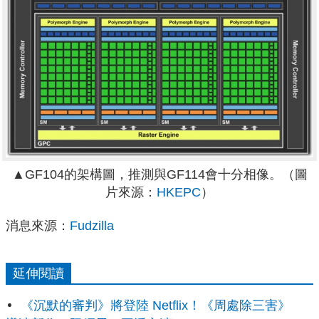
▲GF104的架構圖，推測與GF114會十分相像。（圖
片來源：
HKEPC
）
消息來源：
Fudzilla
延伸閱讀
《沉默的審判》將登陸 Netflix！《周處除三害》