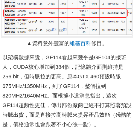
▲資料意外豐富的
維基百科
條目。
以架構數據來說，GF114看起來幾乎是GF104的接班
人，CUDA核心增加到384個，記憶體介面則維持是
256 bit，但時脈拉的更高。原本GTX 460預設時脈
675MHz/1350MHz，到了GF114，整個拉到
820MHz/1640MHz。而根據小道消息指出，這次
GF114超頻性更佳，傳出部份廠商已經不打算照著預設
時脈出貨，而是直接拉高時脈來提昇產品效能（殘酷的
是，價格通常也會跟著不小心漲一點）。