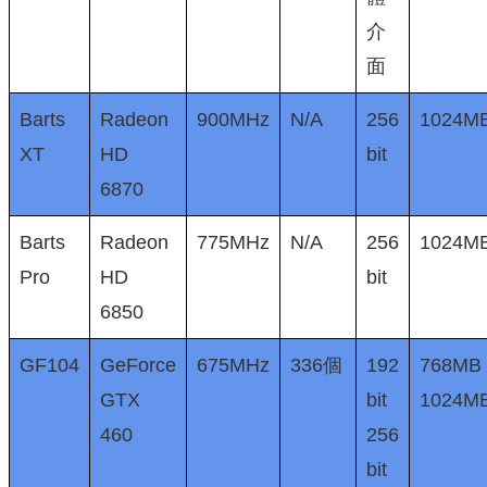
介
面
Barts
Radeon
900MHz
N/A
256
1024M
XT
HD
bit
6870
Barts
Radeon
775MHz
N/A
256
1024M
Pro
HD
bit
6850
GF104
GeForce
675MHz
336個
192
768MB
GTX
bit
1024M
460
256
bit