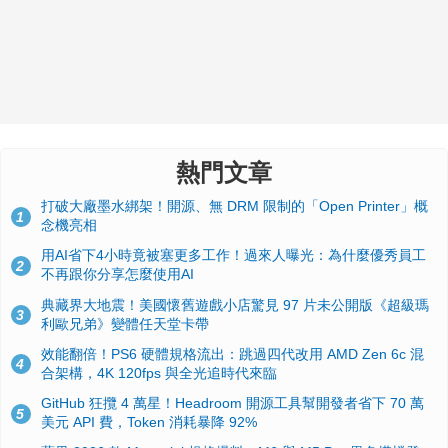
熱門文章
打破大廠墨水綁架！開源、無 DRM 限制的「Open Printer」概
1
念機亮相
用AI省下4小時竟被塞更多工作！過來人曝光：為什麼優秀員工
2
不再跟你分享怎麼使用AI
典藏界大地震！美國懷舊遊戲小店驚見 97 片未公開版《超級瑪
3
利歐兄弟》變體任天堂卡帶
效能翻倍！PS6 硬體規格流出：跳過四代改用 AMD Zen 6c 混
4
合架構，4K 120fps 與全光追時代來臨
GitHub 狂攬 4 萬星！Headroom 開源工具幫開發者省下 70 萬
5
美元 API 費，Token 消耗暴降 92%