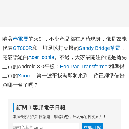
隨著
春電展
的來到，不少產品都在這時現身，像是效能
代表
GT680R
和一堆足以打桌機的
Sandy Bridge筆電
，
充滿話題的
Acer Iconia
。不過，大家最關注的還是搶先
上市的Android 3.0平板：
Eee Pad Transformer
和準備
上市的
Xoom
。第一波平板海即將來到，你已經準備好
買哪一台了嗎？
訂閱Ｔ客邦電子日報
掌握最熱門的科技話題、網路動態，升級你的科技原力！
立即訂閱