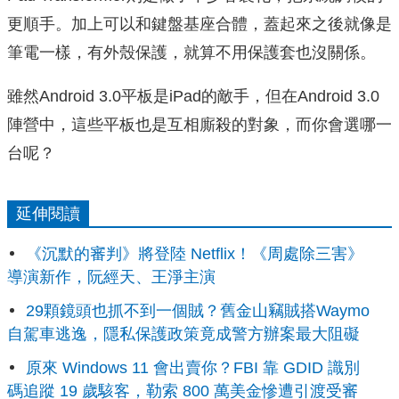
更順手。加上可以和鍵盤基座合體，蓋起來之後就像是
筆電一樣，有外殼保護，就算不用保護套也沒關係。
雖然Android 3.0平板是iPad的敵手，但在Android 3.0
陣營中，這些平板也是互相廝殺的對象，而你會選哪一
台呢？
延伸閱讀
《沉默的審判》將登陸 Netflix！《周處除三害》
導演新作，阮經天、王淨主演
29顆鏡頭也抓不到一個賊？舊金山竊賊搭Waymo
自駕車逃逸，隱私保護政策竟成警方辦案最大阻礙
原來 Windows 11 會出賣你？FBI 靠 GDID 識別
碼追蹤 19 歲駭客，勒索 800 萬美金慘遭引渡受審