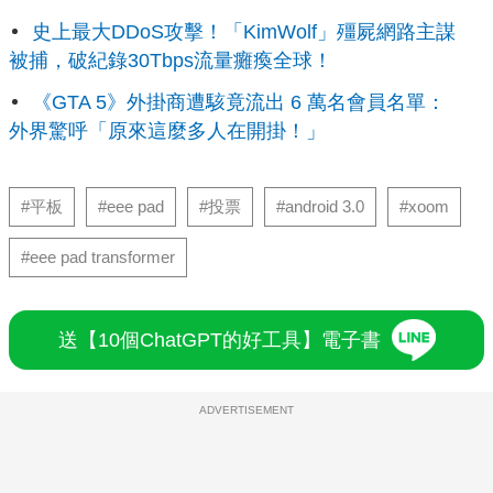
史上最大DDoS攻擊！「KimWolf」殭屍網路主謀
被捕，破紀錄30Tbps流量癱瘓全球！
《GTA 5》外掛商遭駭竟流出 6 萬名會員名單：
外界驚呼「原來這麼多人在開掛！」
#平板
#eee pad
#投票
#android 3.0
#xoom
#eee pad transformer
送【10個ChatGPT的好工具】電子書
ADVERTISEMENT