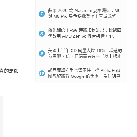
Token 消耗暴降 92%
蘋果 2026 款 Mac mini 規格爆料：M6
7
與 M5 Pro 異色搭檔登場！容量或將
512GB 起跳
效能翻倍！PS6 硬體規格流出：跳過四
8
代改用 AMD Zen 6c 混合架構，4K
120fps 與全光追時代來臨
美國上半年 CD 銷量大增 16%：增速約
9
為黑膠 7 倍，但購買者有一半以上根本
沒有播放器
諾貝爾獎推手也留不住！從 AlphaFold
真的是如
10
團隊解體看 Google 的焦慮：為何明星
實驗室要為 Gemini 讓路？