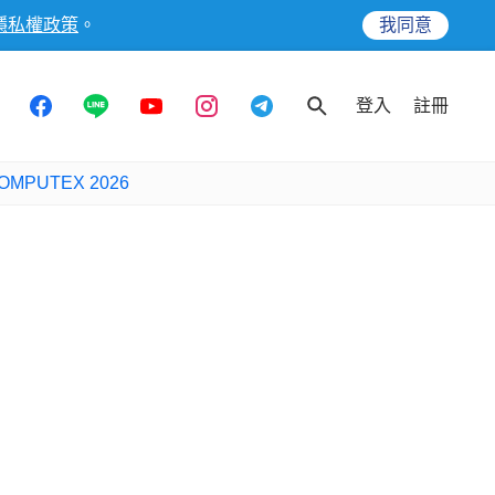
隱私權政策
。
我同意
登入
註冊
OMPUTEX 2026