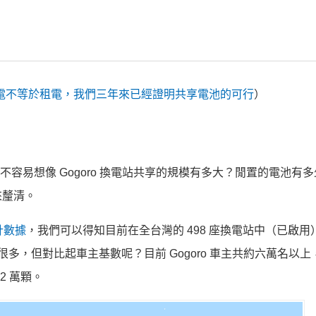
換電不等於租電，我們三年來已經證明共享電池的可行
）
是不容易想像 Gogoro 換電站共享的規模有多大？閒置的電池有
來釐清。
計數據
，我們可以得知目前在全台灣的 498 座換電站中（已啟用
乎很多，但對比起車主基數呢？目前 Gogoro 車主共約六萬名以
2 萬顆。