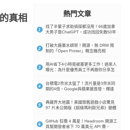
熱門文章
統的真相
找了半輩子求助偵探都沒用！66歲加拿
1
大男子靠ChatGPT，成功找回失散50年
家人
打破大廠墨水綁架！開源、無 DRM 限
2
制的「Open Printer」概念機亮相
用AI省下4小時竟被塞更多工作！過來人
3
曝光：為什麼優秀員工不再跟你分享怎
麼使用AI
台積電2奈米太猛了！流片量是3奈米同
4
期的4倍，Google與蘋果搶首發、輝達
與AMD排隊等產能
典藏界大地震！美國懷舊遊戲小店驚見
5
97 片未公開版《超級瑪利歐兄弟》變體
任天堂卡帶
GitHub 狂攬 4 萬星！Headroom 開源工
6
具幫開發者省下 70 萬美元 API 費，