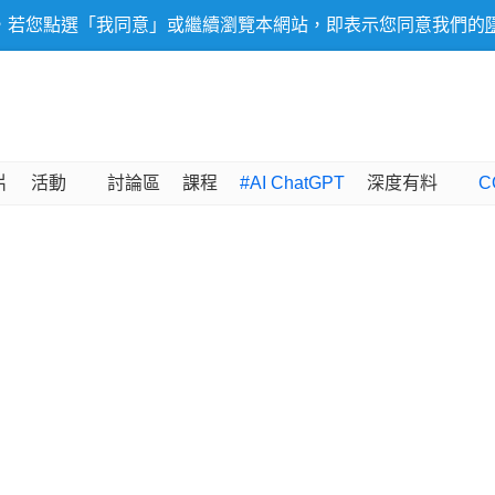
，若您點選「我同意」或繼續瀏覽本網站，即表示您同意我們的
片
活動
討論區
課程
#AI ChatGPT
深度有料
C