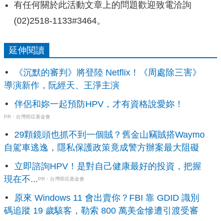
有任何關於此活動文章上的問題歡迎致電洽詢
(02)2518-1133#3464。
延伸閱讀
《沉默的審判》將登陸 Netflix！《周處除三害》
導演新作，阮經天、王淨主演
伴侶和妳一起預防HPV，才有資格說愛妳！
PR・台灣癌症基金會
29顆鏡頭也抓不到一個賊？舊金山竊賊搭Waymo
自駕車逃逸，隱私保護政策竟成警方辦案最大阻礙
立即諮詢HPV！是對自己健康最好的投資，把握
現在不...
PR・台灣癌症基金會
原來 Windows 11 會出賣你？FBI 靠 GDID 識別
碼追蹤 19 歲駭客，勒索 800 萬美金慘遭引渡受審