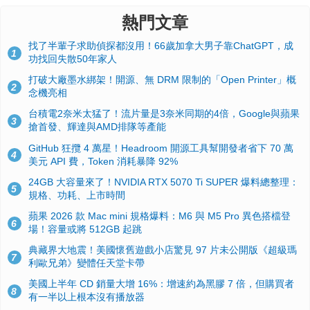
熱門文章
找了半輩子求助偵探都沒用！66歲加拿大男子靠ChatGPT，成
1
功找回失散50年家人
打破大廠墨水綁架！開源、無 DRM 限制的「Open Printer」概
2
念機亮相
台積電2奈米太猛了！流片量是3奈米同期的4倍，Google與蘋果
3
搶首發、輝達與AMD排隊等產能
GitHub 狂攬 4 萬星！Headroom 開源工具幫開發者省下 70 萬
4
美元 API 費，Token 消耗暴降 92%
24GB 大容量來了！NVIDIA RTX 5070 Ti SUPER 爆料總整理：
5
規格、功耗、上市時間
蘋果 2026 款 Mac mini 規格爆料：M6 與 M5 Pro 異色搭檔登
6
場！容量或將 512GB 起跳
典藏界大地震！美國懷舊遊戲小店驚見 97 片未公開版《超級瑪
7
利歐兄弟》變體任天堂卡帶
美國上半年 CD 銷量大增 16%：增速約為黑膠 7 倍，但購買者
8
有一半以上根本沒有播放器