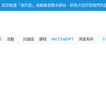
，若您點選「我同意」或繼續瀏覽本網站，即表示您同意我們的
片
活動
討論區
課程
#AI ChatGPT
深度有料
C