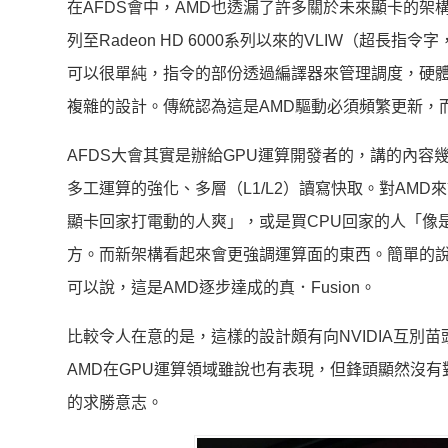
在AFDS會中，AMD也透漏了許多關於未來顯卡的架構。
列至Radeon HD 6000系列以來的VLIW（超長指令字，VL
可以很單純，指令的部份透過編譯器來管理調度，硬
複雜的設計。傳統認為這是AMD驅動必須頻繁更新，
AFDS大會其實是辦給GPU運算開發者的，講的內容
多工運算的強化、多層（L1/L2）讀寫快取。對AMD
顯卡回家打電動的人爽」，或是買CPU回家的人「像
方。而新架構看起來會更強調運算面的東西。簡單的說，就
可以說，這是AMD逐步達成的真．Fusion。
比較令人在意的是，這樣的設計頗有向NVIDIA互別苗
AMD在GPU運算領域雖說也有表現，但鋒頭顯然沒
的求勝意志。