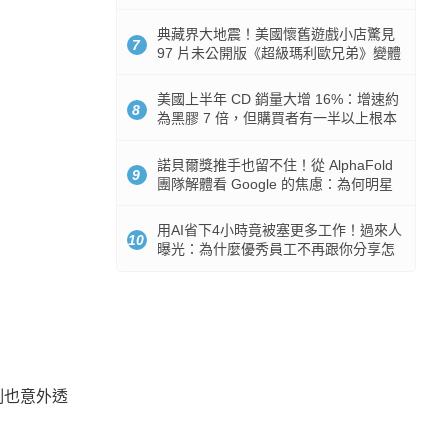
512GB 起跳
典藏界大地震！美國懷舊遊戲小店驚見
7
97 片未公開版《超級瑪利歐兄弟》變體
任天堂卡帶
美國上半年 CD 銷量大增 16%：增速約
8
為黑膠 7 倍，但購買者有一半以上根本
沒有播放器
諾貝爾獎推手也留不住！從 AlphaFold
9
團隊解體看 Google 的焦慮：為何明星
實驗室要為 Gemini 讓路？
用AI省下4小時竟被塞更多工作！過來人
10
曝光：為什麼優秀員工不再跟你分享怎
麼使用AI
慣例也意外透