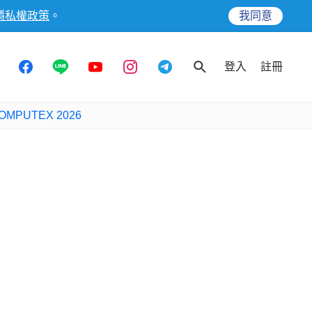
隱私權政策
。
我同意
登入
註冊
OMPUTEX 2026