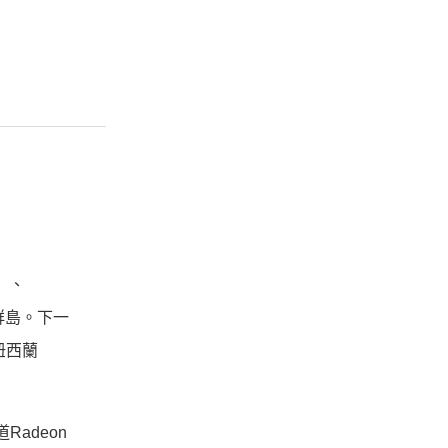
）、
的群島。下一
（紐西蘭
adeon