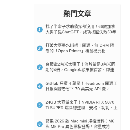
熱門文章
找了半輩子求助偵探都沒用！66歲加拿
1
大男子靠ChatGPT，成功找回失散50年
家人
打破大廠墨水綁架！開源、無 DRM 限
2
制的「Open Printer」概念機亮相
台積電2奈米太猛了！流片量是3奈米同
3
期的4倍，Google與蘋果搶首發、輝達
與AMD排隊等產能
GitHub 狂攬 4 萬星！Headroom 開源工
4
具幫開發者省下 70 萬美元 API 費，
Token 消耗暴降 92%
24GB 大容量來了！NVIDIA RTX 5070
5
Ti SUPER 爆料總整理：規格、功耗、上
市時間
蘋果 2026 款 Mac mini 規格爆料：M6
6
與 M5 Pro 異色搭檔登場！容量或將