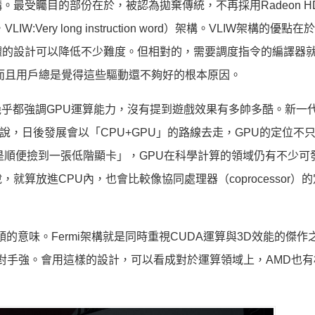
最受矚目的部份在於，被認為拋棄傳統，不再採用Radeon HD 
IW:Very long instruction word）架構。VLIW架構的優點
體的設計可以降低不少難度。但相對的，需要調度指令的編譯器
而且用戶總是覺得這些驅動還不夠好的根本原因。
幾乎都強調GPU運算能力，沒有提到遊戲效果有多帥多酷。新一
來說，日後發展會以「CPU+GPU」的路線去走，GPU的定位不
是順便撿到一張低階顯卡」，GPU在科學計算的領域仍有不少可
算放進CPU內，也會比較像協同處理器（coprocessor）
頭的意味。Fermi架構就是同時重視CUDA運算與3D效能的傑作
有對手強。會用這樣的設計，可以看成對於運算領域上，AMD也