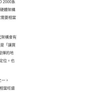
2000系
在於硬體架構
就需要相當
代架構會有
只是「讓買
發揮的地
的定位。也
之一。
有相當旺盛