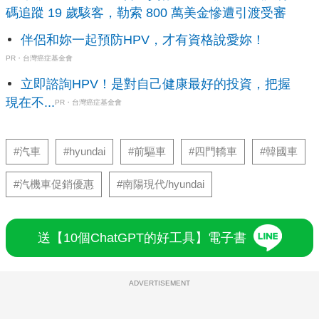
碼追蹤 19 歲駭客，勒索 800 萬美金慘遭引渡受審
伴侶和妳一起預防HPV，才有資格說愛妳！
PR・台灣癌症基金會
立即諮詢HPV！是對自己健康最好的投資，把握
現在不...
PR・台灣癌症基金會
#汽車
#hyundai
#前驅車
#四門轎車
#韓國車
#汽機車促銷優惠
#南陽現代/hyundai
送【10個ChatGPT的好工具】電子書
ADVERTISEMENT