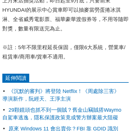
上月來店抽獎活動，即日起至9月底，只要前來
HYUNDAI的展示中心賞車即可以抽麥當勞蛋捲冰淇
淋、全省威秀電影票、福華豪華渡假券等，不用等隨即
對獎，數量有限送完為止。
※註：5年不限里程延長保固，僅限6大系統，營業車/
租賃車/商用車/貨車不適用。
延伸閱讀
《沉默的審判》將登陸 Netflix！《周處除三害》
導演新作，阮經天、王淨主演
29顆鏡頭也抓不到一個賊？舊金山竊賊搭Waymo
自駕車逃逸，隱私保護政策竟成警方辦案最大阻礙
原來 Windows 11 會出賣你？FBI 靠 GDID 識別