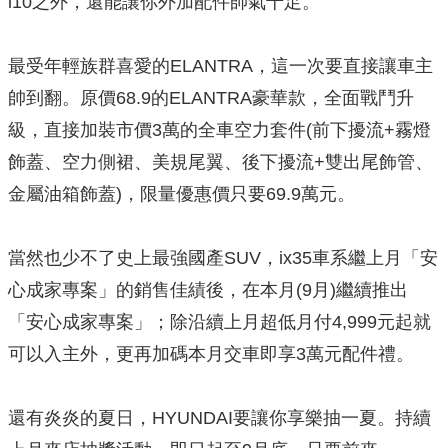
i10之外，還能讓你外加配件帥氣十足。
最受年輕族群喜愛的ELANTRA，這一次要直接讓車主
帥到翻。原價68.9的ELANTRA豪華款，全面戰鬥升
級，直接加裝市價3萬的全車空力套件(前下擾流+霧燈
飾蓋、空力側裙、美規尾翼、後下擾流+雙出尾飾管、
金屬油箱飾蓋)，限量優惠價只要69.9萬元。
當然也少不了史上最強國產SUV，ix35車系繼上月「安
心成家專案」的銷售佳績後，在本月(9月)繼續推出
「安心成家專案」；除沿續上月超低月付4,999元起就
可以入主外，更再加碼本月交車即享3萬元配件禮。
還有炎炎的夏日，HYUNDAI要讓你享樂抽一夏。持續