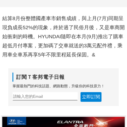
結算8月份整體國產車市銷售成績，與上月(7月)同期呈
現負成長52%的現象，終於過了民俗月後，又是車商開
始衝刺的時機。HYUNDAI隨即在本月(9月)推出了購車
超低月付專案，更加碼了交車就送的3萬元配件禮，乘
用車全車系再享5年不限里程延長保固。&
訂閱Ｔ客邦電子日報
掌握最熱門的科技話題、網路動態，升級你的科技原力！
立即訂閱