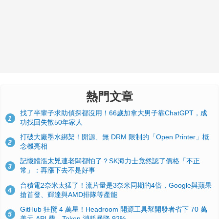
熱門文章
找了半輩子求助偵探都沒用！66歲加拿大男子靠ChatGPT，成
1
功找回失散50年家人
打破大廠墨水綁架！開源、無 DRM 限制的「Open Printer」概
2
念機亮相
記憶體漲太兇連老闆都怕了？SK海力士竟然認了價格「不正
3
常」：再漲下去不是好事
台積電2奈米太猛了！流片量是3奈米同期的4倍，Google與蘋果
4
搶首發、輝達與AMD排隊等產能
GitHub 狂攬 4 萬星！Headroom 開源工具幫開發者省下 70 萬
5
美元 API 費，Token 消耗暴降 92%